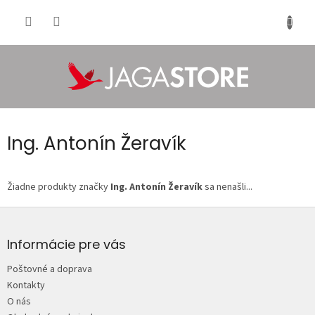
Prejsť
na
NÁKU
obsah
KOŠÍK
Ing. Antonín Žeravík
Žiadne produkty značky
Ing. Antonín Žeravík
sa nenašli...
Z
á
p
Informácie pre vás
ä
Poštovné a doprava
t
Kontakty
i
O nás
e