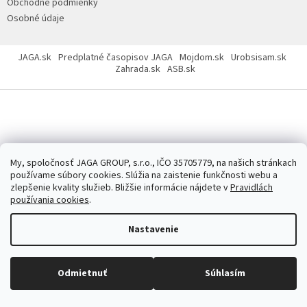
Obchodné podmienky
Osobné údaje
JAGA.sk
Predplatné časopisov JAGA
Mojdom.sk
Urobsisam.sk
Zahrada.sk
ASB.sk
Copyright 2026
JAGASTORE.sk
. Všetky práva vyhradené.
Upraviť
nastavenie cookies
My, spoločnosť JAGA GROUP, s.r.o., IČO 35705779, na našich stránkach
používame súbory cookies. Slúžia na zaistenie funkčnosti webu a
zlepšenie kvality služieb. Bližšie informácie nájdete v
Pravidlách
používania cookies
.
Nastavenie
Odmietnuť
Súhlasím