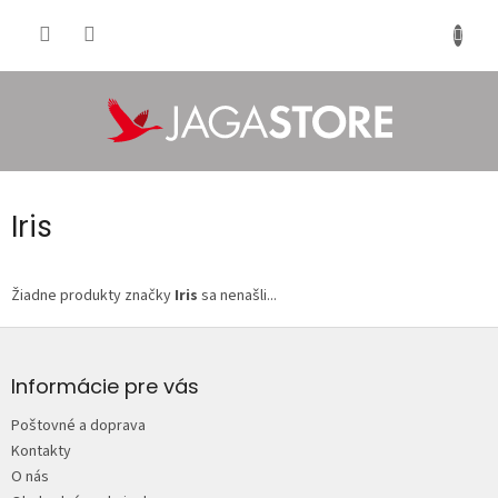
Prejsť
na
NÁKU
obsah
KOŠÍK
Iris
Žiadne produkty značky
Iris
sa nenašli...
Z
á
p
Informácie pre vás
ä
Poštovné a doprava
t
Kontakty
i
O nás
e