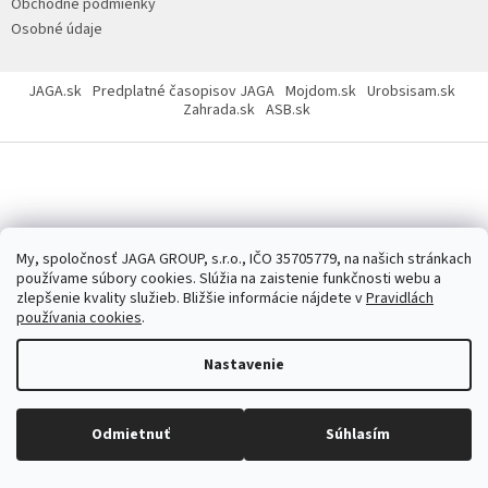
Obchodné podmienky
Osobné údaje
JAGA.sk
Predplatné časopisov JAGA
Mojdom.sk
Urobsisam.sk
Zahrada.sk
ASB.sk
Copyright 2026
JAGASTORE.sk
. Všetky práva vyhradené.
Upraviť
nastavenie cookies
My, spoločnosť JAGA GROUP, s.r.o., IČO 35705779, na našich stránkach
používame súbory cookies. Slúžia na zaistenie funkčnosti webu a
zlepšenie kvality služieb. Bližšie informácie nájdete v
Pravidlách
používania cookies
.
Nastavenie
Odmietnuť
Súhlasím