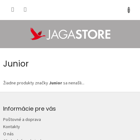
Prejsť
na
NÁKU
obsah
KOŠÍK
Junior
Žiadne produkty značky
Junior
sa nenašli...
Z
á
p
Informácie pre vás
ä
Poštovné a doprava
t
Kontakty
i
O nás
e