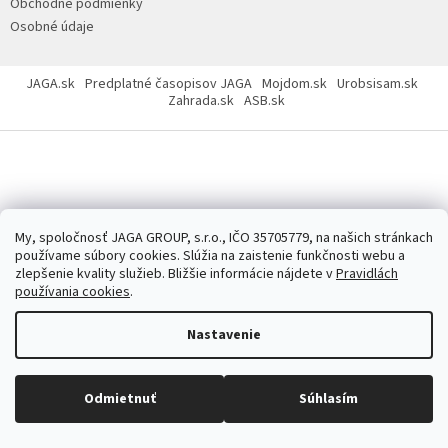
Obchodné podmienky
Osobné údaje
JAGA.sk
Predplatné časopisov JAGA
Mojdom.sk
Urobsisam.sk
Zahrada.sk
ASB.sk
Copyright 2026
JAGASTORE.sk
. Všetky práva vyhradené.
Upraviť
nastavenie cookies
My, spoločnosť JAGA GROUP, s.r.o., IČO 35705779, na našich stránkach
používame súbory cookies. Slúžia na zaistenie funkčnosti webu a
zlepšenie kvality služieb. Bližšie informácie nájdete v
Pravidlách
používania cookies
.
Nastavenie
Odmietnuť
Súhlasím