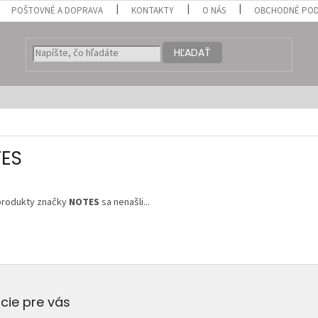
POŠTOVNÉ A DOPRAVA
KONTAKTY
O NÁS
OBCHODNÉ POD
HĽADAŤ
ES
produkty značky
NOTES
sa nenašli...
cie pre vás