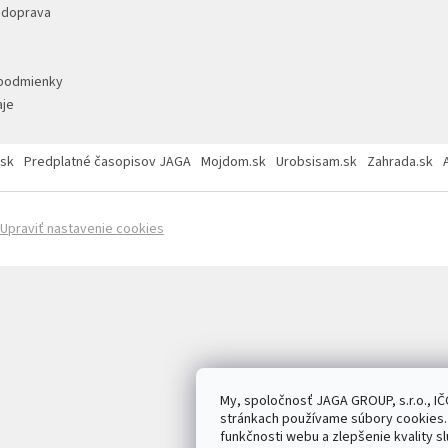
 doprava
podmienky
je
sk
Predplatné časopisov JAGA
Mojdom.sk
Urobsisam.sk
Zahrada.sk
Upraviť nastavenie cookies
My, spoločnosť JAGA GROUP, s.r.o., IČ
stránkach používame súbory cookies. 
funkčnosti webu a zlepšenie kvality sl