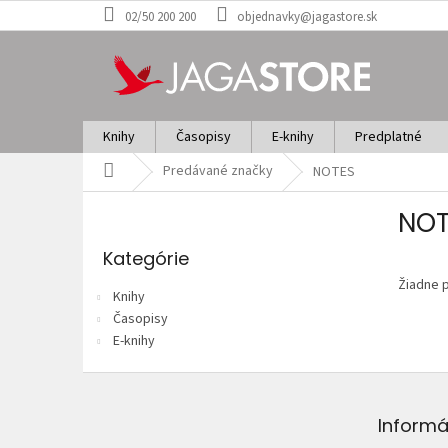
Prejsť
02/50 200 200
objednavky@jagastore.sk
na
obsah
Knihy
Časopisy
E-knihy
Predplatné
Domov
Predávané značky
NOTES
B
NOT
o
Preskočiť
č
kategórie
Kategórie
n
Žiadne 
ý
Knihy
p
Časopisy
a
E-knihy
n
e
Z
l
á
p
Informá