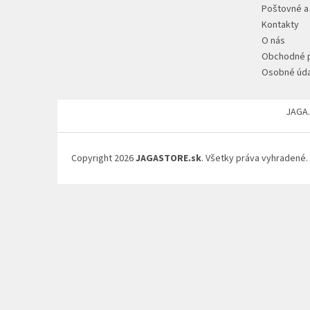
ä
Poštovné a
t
Kontakty
i
O nás
e
Obchodné 
Osobné úda
JAGA.
Copyright 2026
JAGASTORE.sk
. Všetky práva vyhradené.