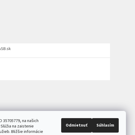
ASB.sk
O 35705779, na našich
Odmietnuť
Súhlasím
Slúžia na zaistenie
užieb. Bližšie informácie