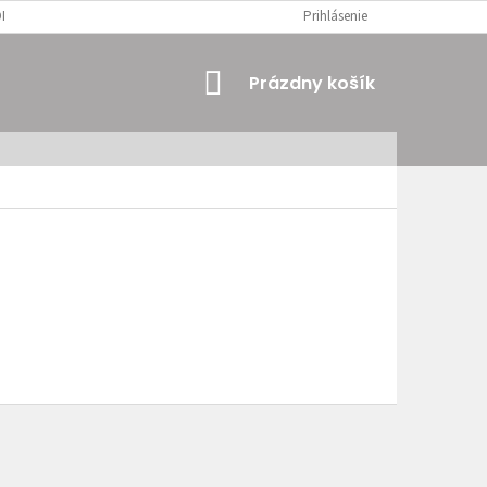
MIENKY
OSOBNÉ ÚDAJE
Prihlásenie
NÁKUPNÝ
Prázdny košík
KOŠÍK