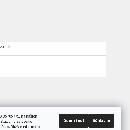
ASB.sk
O 35705779, na našich
Odmietnuť
Súhlasím
Slúžia na zaistenie
užieb. Bližšie informácie