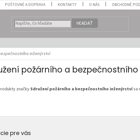
POŠTOVNÉ A DOPRAVA
KONTAKTY
O NÁS
OBCHODNÉ POD
HĽADAŤ
bezpečnostního inženýrství
užení požárního a bezpečnostního 
produkty značky
Sdružení požárního a bezpečnostního inženýrství
sa n
cie pre vás