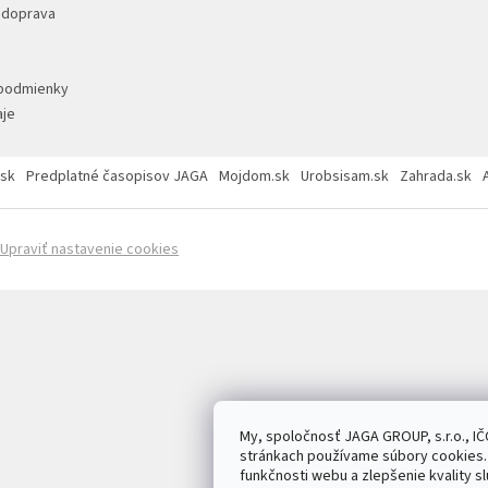
 doprava
podmienky
je
sk
Predplatné časopisov JAGA
Mojdom.sk
Urobsisam.sk
Zahrada.sk
Upraviť nastavenie cookies
My, spoločnosť JAGA GROUP, s.r.o., IČ
stránkach používame súbory cookies. 
funkčnosti webu a zlepšenie kvality sl