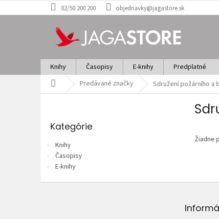
Prejsť
02/50 200 200
objednavky@jagastore.sk
na
obsah
Knihy
Časopisy
E-knihy
Predplatné
Domov
Predávané značky
Sdružení požárního a 
B
Sdr
o
Preskočiť
č
kategórie
Kategórie
n
Žiadne 
ý
Knihy
p
Časopisy
a
E-knihy
n
e
Z
l
á
p
Informá