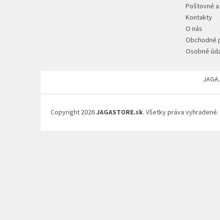
ä
Poštovné a
t
Kontakty
i
O nás
e
Obchodné 
Osobné úda
JAGA.
Copyright 2026
JAGASTORE.sk
. Všetky práva vyhradené.