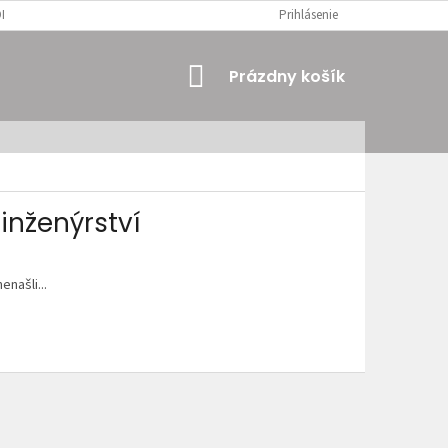
MIENKY
OSOBNÉ ÚDAJE
Prihlásenie
NÁKUPNÝ
Prázdny košík
KOŠÍK
inženýrství
enašli...