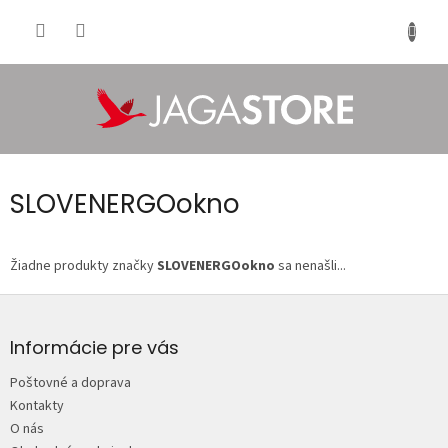
Prejsť
na
NÁKU
obsah
KOŠÍK
SLOVENERGOokno
Žiadne produkty značky
SLOVENERGOokno
sa nenašli...
Z
á
p
Informácie pre vás
ä
Poštovné a doprava
t
Kontakty
i
O nás
e