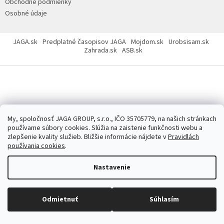
Obchodné podmienky
Osobné údaje
JAGA.sk
Predplatné časopisov JAGA
Mojdom.sk
Urobsisam.sk
Zahrada.sk
ASB.sk
Copyright 2026
JAGASTORE.sk
. Všetky práva vyhradené.
Upraviť
nastavenie cookies
My, spoločnosť JAGA GROUP, s.r.o., IČO 35705779, na našich stránkach
používame súbory cookies. Slúžia na zaistenie funkčnosti webu a
zlepšenie kvality služieb. Bližšie informácie nájdete v
Pravidlách
používania cookies
.
Nastavenie
Odmietnuť
Súhlasím