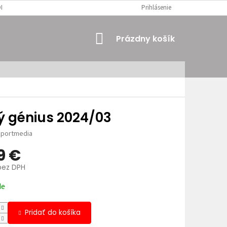
MIENKY
OSOBNÉ ÚDAJE
Prihlásenie
NÁKUPNÝ
Prázdny košík
KOŠÍK
ý génius 2024/03
portmedia
9 €
bez DPH
ová
de
Pridať do košíka