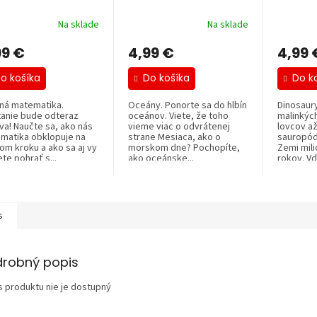
Na sklade
Na sklade
99 €
4,99 €
4,99 
o košíka
Do košíka
Do k
ná matematika.
Oceány. Ponorte sa do hlbín
Dinosaur
tanie bude odteraz
oceánov. Viete, že toho
malinkýc
va! Naučte sa, ako nás
vieme viac o odvrátenej
lovcov až
matika obklopuje na
strane Mesiaca, ako o
sauropódy
om kroku a ako sa aj vy
morskom dne? Pochopíte,
Zemi mili
te pohrať s...
ako oceánske...
rokov. Vď
s
drobný popis
s produktu nie je dostupný