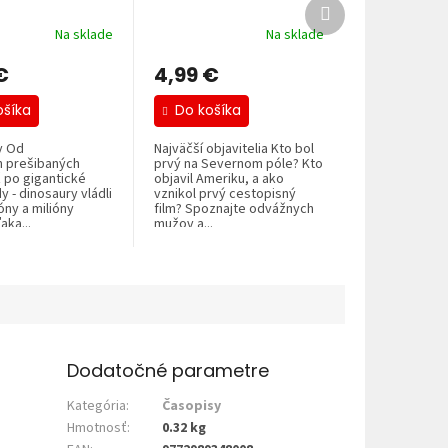
Ďalší
produkt
Na sklade
Na sklade
€
4,99 €
ošíka
Do košíka
y Od
Najväčší objavitelia Kto bol
h prešibaných
prvý na Severnom póle? Kto
 po gigantické
objavil Ameriku, a ako
 - dinosaury vládli
vznikol prvý cestopisný
óny a milióny
film? Spoznajte odvážnych
aka...
mužov a...
Dodatočné parametre
Kategória
:
Časopisy
Hmotnosť
:
0.32 kg