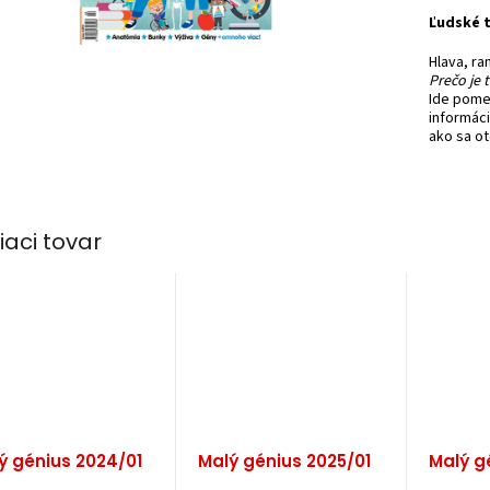
Ľudské t
Hlava, ra
Prečo je 
Ide pome
informáci
ako sa o
iaci tovar
ý génius 2024/01
Malý génius 2025/01
Malý g