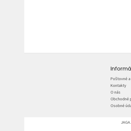
Z
á
p
Informá
ä
Poštovné a
t
Kontakty
i
O nás
e
Obchodné 
Osobné úda
JAGA.