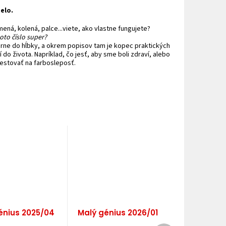
elo.
mená, kolená, palce...viete, ako vlastne fungujete?
toto číslo super?
rne do hĺbky, a okrem popisov tam je kopec praktických
í do života. Napríklad, čo jesť, aby sme boli zdraví, alebo
testovať na farbosleposť.
énius 2025/04
Malý génius 2026/01