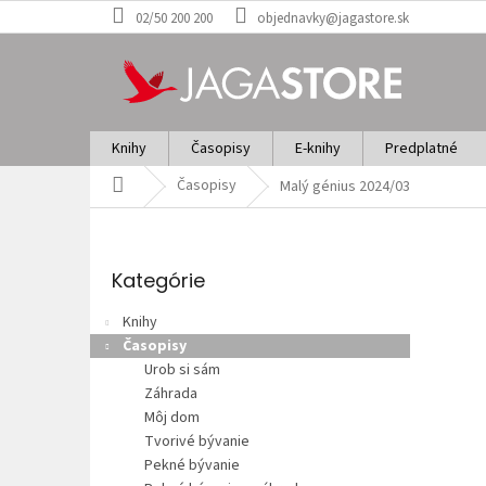
Prejsť
02/50 200 200
objednavky@jagastore.sk
na
obsah
Knihy
Časopisy
E-knihy
Predplatné
Domov
Časopisy
Malý génius 2024/03
B
o
Preskočiť
č
kategórie
Kategórie
n
ý
Knihy
p
Časopisy
a
Urob si sám
n
Záhrada
e
Môj dom
l
Tvorivé bývanie
Pekné bývanie