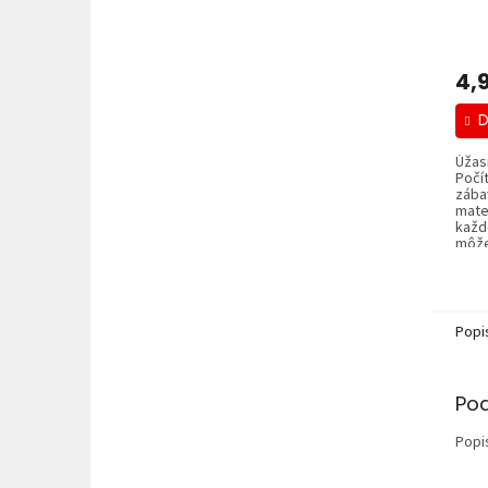
4,
D
Úžas
Počí
zába
mate
každ
môže
Popi
Po
Popi