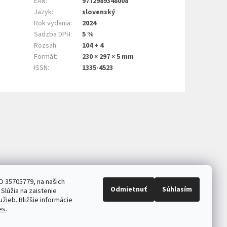
EAN
:
9772989348008
Jazyk
:
slovenský
Rok vydania
:
2024
Sadzba DPH
:
5 %
Rozsah
:
104 + 4
Formát
:
230 × 297 × 5 mm
ISSN
:
1335-4523
O 35705779, na našich
Odmietnuť
Súhlasím
Slúžia na zaistenie
užieb. Bližšie informácie
es
.
ASB.sk