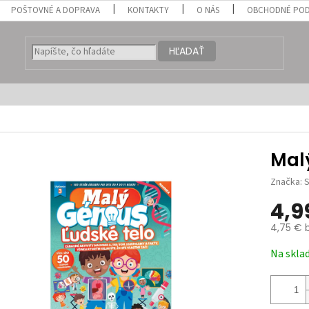
POŠTOVNÉ A DOPRAVA
KONTAKTY
O NÁS
OBCHODNÉ POD
HĽADAŤ
Mal
Značka:
S
4,9
4,75 € 
Jednotk
Na skla
cena: