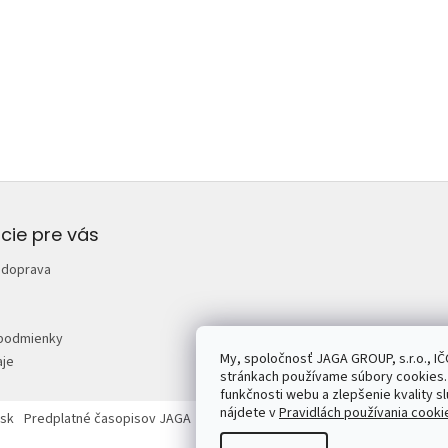
cie pre vás
 doprava
podmienky
My, spoločnosť JAGA GROUP, s.r.o., IČ
je
stránkach používame súbory cookies. 
funkčnosti webu a zlepšenie kvality sl
nájdete v
Pravidlách používania cooki
sk
Predplatné časopisov JAGA
Mojdom.sk
Urobsisam.sk
Zahrada.sk