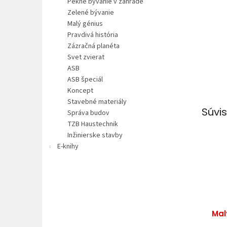
Pekné bývanie v záhrade
Zelené bývanie
Malý génius
Pravdivá história
Zázračná planéta
Svet zvierat
ASB
ASB špeciál
Koncept
Stavebné materiály
Súvis
Správa budov
TZB Haustechnik
Inžinierske stavby
E-knihy
Mal