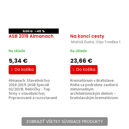
8,90 €
–40 %
ASB 2019 Almanach
Na konci cesty
 Matúš Dulla, Olja Triaška Stef
Na sklade
Na sklade
5,34 €
23,66 €
Do košíka
Do košíka
Almanach: Stavebníctvo
Krematórium v Bratislave.
2018-2019. (ASB špeciál
Kniha sa podrobne zaoberá
02/2019). Rebríčky - Top
mimoriadnym
firmy v stavebníctve;
architektonickým dielom –
Pripravované a rozostavané
bratislavským krematóriom.
projekty:...
Postavili ho pred...
ZOBRAZIŤ VŠETKY SÚVISIACE PRODUKTY