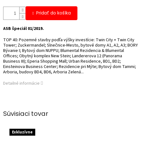
Pridať do košíka
ASB špeciál 01/2019.
TOP 40: Pozemné stavby podľa výšky investície: Twin City + Twin City
Tower; Zuckermandel; Slnečnice-Mesto, bytové domy A1, A2, A3; BORY
Bývanie I; Bytový dom NUPPU; Blumental Rezidencia & Blumental
Offices; Obytný komplex New Stein; Landererova 12 (Panorama
Business III); Eperia Shopping Mall; Urban Residence, BD1, BD2;
Einsteinova Business Center; Rezidencie pri Mýte; Bytový dom Tammi;
Arboria, budovy BD4, BD6, Arboria Zelená...
Detailné informácie
Súvisiaci tovar
Exkluzívne