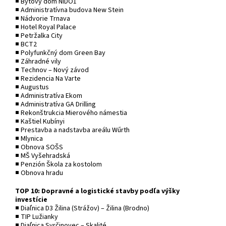
■ Bytový dom NIDO1
■ Administratívna budova New Stein
■ Nádvorie Trnava
■ Hotel Royal Palace
■ Petržalka City
■ BCT2
■ Polyfunkčný dom Green Bay
■ Záhradné vily
■ Technov – Nový závod
■ Rezidencia Na Varte
■ Augustus
■ Administratíva Ekom
■ Administratíva GA Drilling
■ Rekonštrukcia Mierového námestia
■ Kaštiel Kubínyi
■ Prestavba a nadstavba areálu Wűrth
■ Mlynica
■ Obnova SOŠS
■ MŠ Vyšehradská
■ Penzión Škola za kostolom
■ Obnova hradu
TOP 10: Dopravné a logistické stavby podľa výšky
investície
■ Diaľnica D3 Žilina (Strážov) – Žilina (Brodno)
■ TIP Lužianky
■ Diaľnica Svrčinovec – Skalité