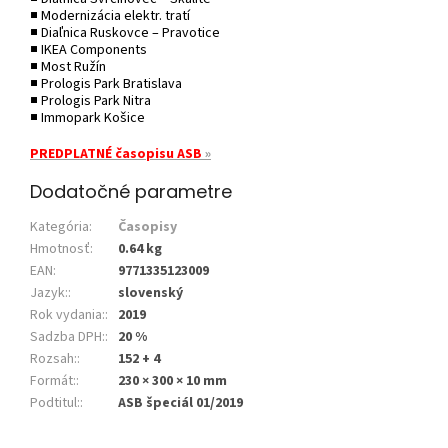
■ Modernizácia elektr. tratí
■ Diaľnica Ruskovce – Pravotice
■ IKEA Components
■ Most Ružín
■ Prologis Park Bratislava
■ Prologis Park Nitra
■ Immopark Košice
PREDPLATNÉ časopisu ASB
»
Dodatočné parametre
Kategória
:
Časopisy
Hmotnosť
:
0.64 kg
EAN
:
9771335123009
Jazyk:
:
slovenský
Rok vydania:
:
2019
Sadzba DPH:
:
20 %
Rozsah:
:
152 + 4
Formát:
:
230 × 300 × 10 mm
Podtitul:
:
ASB špeciál 01/2019