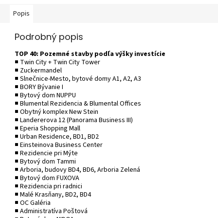
Popis
Podrobný popis
TOP 40: Pozemné stavby podľa výšky investície
■ Twin City + Twin City Tower
■ Zuckermandel
■ Slnečnice-Mesto, bytové domy A1, A2, A3
■ BORY Bývanie I
■ Bytový dom NUPPU
■ Blumental Rezidencia & Blumental Offices
■ Obytný komplex New Stein
■ Landererova 12 (Panorama Business III)
■ Eperia Shopping Mall
■ Urban Residence, BD1, BD2
■ Einsteinova Business Center
■ Rezidencie pri Mýte
■ Bytový dom Tammi
■ Arboria, budovy BD4, BD6, Arboria Zelená
■ Bytový dom FUXOVA
■ Rezidencia pri radnici
■ Malé Krasňany, BD2, BD4
■ OC Galéria
■ Administratíva Poštová