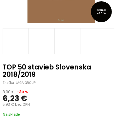
8,90 €
–30 %
TOP 50 stavieb Slovenska
2018/2019
Značka:
JAGA GROUP
8,90 €
–30 %
6,23 €
5,93 € bez DPH
Jednotková
Na sklade
cena: