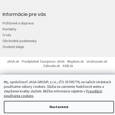
Z
á
p
Informácie pre vás
ä
Poštovné a doprava
t
Kontakty
i
O nás
e
Obchodné podmienky
Osobné údaje
JAGA.sk
Predplatné časopisov JAGA
Mojdom.sk
Urobsisam.sk
Zahrada.sk
ASB.sk
My, spoločnosť JAGA GROUP, s.r.o., IČO 35705779, na našich stránkach
používame súbory cookies. Slúžia na zaistenie funkčnosti webu a
zlepšenie kvality služieb. Bližšie informácie nájdete v
Pravidlách
používania cookies
.
Copyright 2026
JAGASTORE.sk
. Všetky práva vyhradené.
Upraviť
nastavenie cookies
Nastavenie