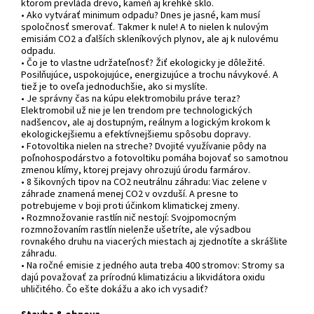
ktorom prevláda drevo, kameň aj krehké sklo.
• Ako vytvárať minimum odpadu?
Dnes je jasné, kam musí
spoločnosť smerovať. Takmer k nule! A to nielen k nulovým
emisiám CO2 a ďalších skleníkových plynov, ale aj k nulovému
odpadu.
• Čo je to vlastne udržateľnosť?
Žiť ekologicky je dôležité.
Posilňujúce, uspokojujúce, energizujúce a trochu návykové. A
tiež je to oveľa jednoduchšie, ako si myslíte.
• Je správny čas na kúpu elektromobilu práve teraz?
Elektromobil už nie je len trendom pre technologických
nadšencov, ale aj dostupným, reálnym a logickým krokom k
ekologickejšiemu a efektívnejšiemu spôsobu dopravy.
• Fotovoltika nielen na streche? Dvojité využívanie pôdy na
poľnohospodárstvo a fotovoltiku pomáha bojovať so samotnou
zmenou klímy, ktorej prejavy ohrozujú úrodu farmárov.
• 8 šikovných tipov na CO2 neutrálnu záhradu: Viac zelene v
záhrade znamená menej CO2 v ovzduší. A presne to
potrebujeme v boji proti účinkom klimatickej zmeny.
• Rozmnožovanie rastlín nič nestojí: Svojpomocným
rozmnožovaním rastlín nielenže ušetríte, ale výsadbou
rovnakého druhu na viacerých miestach aj zjednotíte a skrášlite
záhradu.
• Na ročné emisie z jedného auta treba 400 stromov: Stromy sa
dajú považovať za prírodnú klimatizáciu a likvidátora oxidu
uhličitého. Čo ešte dokážu a ako ich vysadiť?