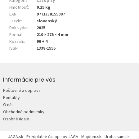
Kategória
:
Časopisy
Hmotnosť
:
0.25 kg
EAN
:
9771338155007
Jazyk:
:
slovenský
Rok vydania:
:
2025
Formát:
:
210 × 275 × 4 mm
Rozsah:
:
96 + 4
ISSN:
:
1338-1555
Z
á
p
Informácie pre vás
ä
Poštovné a doprava
t
Kontakty
i
O nás
e
Obchodné podmienky
Osobné údaje
JAGA.sk
Predplatné časopisov JAGA
Mojdom.sk
Urobsisam.sk