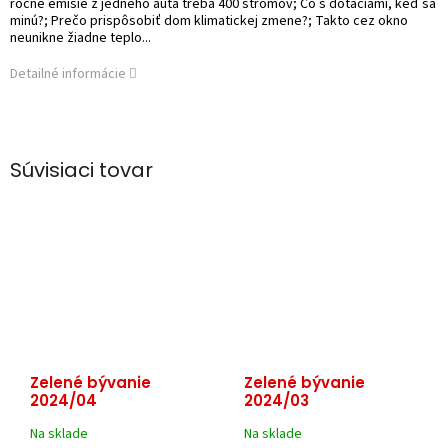
ročné emisie z jedného auta treba 400 stromov; Čo s dotáciami, keď sa
minú?; Prečo prispôsobiť dom klimatickej zmene?; Takto cez okno
neunikne žiadne teplo...
Detailné informácie
Súvisiaci tovar
Zelené bývanie
Zelené bývanie
2024/04
2024/03
Na sklade
Na sklade