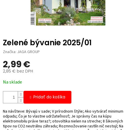
Zelené bývanie 2025/01
Značka:
JAGA GROUP
2,99 €
2,85 € bez DPH
Jednotková
Na sklade
cena:
Pridať do košíka
Na návšteve: Bývajú v sade; V prírodnom štýle; Ako vytvárať minimum
odpadu; Čo je to vlastne udržateľnosť; Je správny čas na kúpu
elektromobilu práve teraz?; otovoltika nielen na streche; 8 šikovných
tipov na CO2 neutrálnu záhradu; Rozmnožovanie rastlín nič nestojí; Na