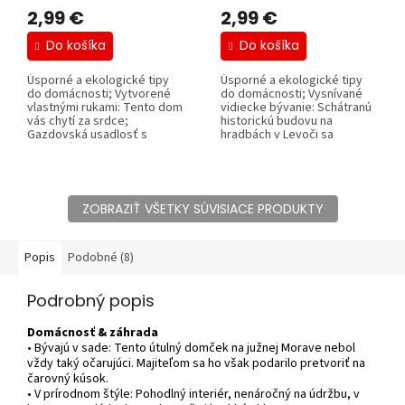
2,99 €
2,99 €
Do košíka
Do košíka
Úsporné a ekologické tipy
Úsporné a ekologické tipy
do domácnosti; Vytvorené
do domácnosti; Vysnívané
vlastnými rukami: Tento dom
vidiecke bývanie: Schátranú
vás chytí za srdce;
historickú budovu na
Gazdovská usadlosť s
hradbách v Levoči sa
atmosférou; 20...
podarilo...
ZOBRAZIŤ VŠETKY SÚVISIACE PRODUKTY
Popis
Podobné (8)
Podrobný popis
Domácnosť & záhrada
• Bývajú v sade: Tento útulný domček na južnej Morave nebol
vždy taký očarujúci. Majiteľom sa ho však podarilo pretvoriť na
čarovný kúsok.
• V prírodnom štýle:
Pohodlný interiér, nenáročný na údržbu, v