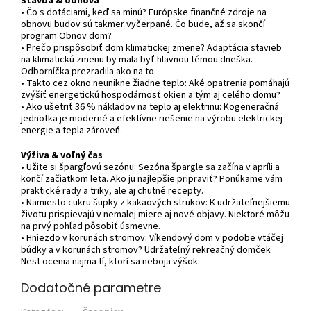
Stavba & obnova
• Čo s dotáciami, keď sa minú? Európske finančné zdroje na
obnovu budov sú takmer vyčerpané. Čo bude, až sa skončí
program Obnov dom?
• Prečo prispôsobiť dom klimatickej zmene? Adaptácia stavieb
na klimatickú zmenu by mala byť hlavnou témou dneška.
Odborníčka prezradila ako na to.
• Takto cez okno neunikne žiadne teplo: Aké opatrenia pomáhajú
zvýšiť energetickú hospodárnosť okien a tým aj celého domu?
• Ako ušetriť 36 % nákladov na teplo aj elektrinu: Kogeneračná
jednotka je moderné a efektívne riešenie na výrobu elektrickej
energie a tepla zároveň.
Výživa & voľný čas
• Užite si špargľovú sezónu: Sezóna špargle sa začína v apríli a
končí začiatkom leta. Ako ju najlepšie pripraviť? Ponúkame vám
praktické rady a triky, ale aj chutné recepty.
• Namiesto cukru šupky z kakaových strukov: K udržateľnejšiemu
životu prispievajú v nemalej miere aj nové objavy. Niektoré môžu
na prvý pohľad pôsobiť úsmevne.
• Hniezdo v korunách stromov: Víkendový dom v podobe vtáčej
búdky a v korunách stromov? Udržateľný rekreačný domček
Nest ocenia najmä tí, ktorí sa neboja výšok.
Dodatočné parametre