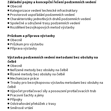
Základní pojmy a koncepční řešení podzemních vedení
■ Obecně
■ Kategorizace vedení technické infrastruktury
■ Prostorové uspořádání podzemních vedení
■ Charakteristiky jednotlivých druhů podzemních vedení
■ Společné a sdružené trasy podzemních vedení
■ Rozdělení bezvýkopových metod výstavby
Průzkum a příprava výstavby
■ Obecně
■ Průzkum pro výstavbu
■ Příprava výstavby
Výstavba podzemních vedení metodami bez obsluhy na
čelbě
■ Obecně
■ Neřízené metody bez obsluhy na čelbě
■ Řízené metody bez obsluhy na čelbě
■ Mechanizace práce
■ Trouby pro bezvýkopovou výstavbu metodami bez obsluhy na
čelbě
■ Výpočet protlačovací síly a posouzení protlačovacích trub
■ Pracovní šachty a jámy
■ Přípojky
■ Odstraňování překážek z trasy
■ Směrové vrtání