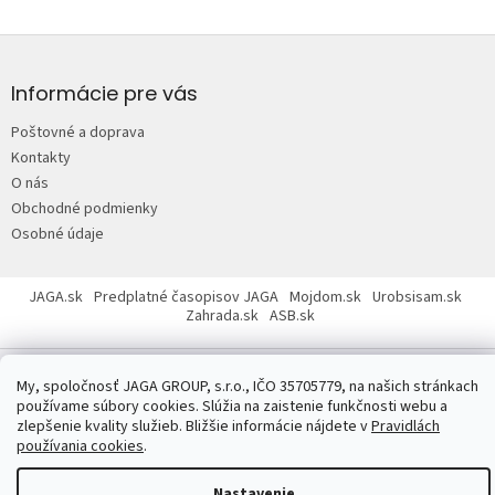
Z
á
p
Informácie pre vás
ä
Poštovné a doprava
t
Kontakty
i
O nás
e
Obchodné podmienky
Osobné údaje
JAGA.sk
Predplatné časopisov JAGA
Mojdom.sk
Urobsisam.sk
Zahrada.sk
ASB.sk
My, spoločnosť JAGA GROUP, s.r.o., IČO 35705779, na našich stránkach
používame súbory cookies. Slúžia na zaistenie funkčnosti webu a
zlepšenie kvality služieb. Bližšie informácie nájdete v
Pravidlách
používania cookies
.
Copyright 2026
JAGASTORE.sk
. Všetky práva vyhradené.
Upraviť
nastavenie cookies
Nastavenie