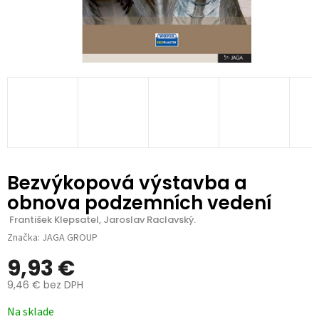
Bezvýkopová výstavba a
obnova podzemních vedení
 František Klepsatel, Jaroslav Raclavský.
Značka:
JAGA GROUP
9,93 €
9,46 € bez DPH
Jednotková
Na sklade
cena: