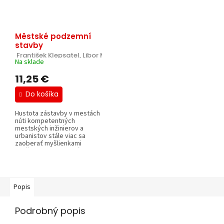
Městské podzemní
stavby
 František Klepsatel, Libor Mařík, Miloslav Frankovský.
Na sklade
11,25 €
Do košíka
Hustota zástavby v mestách
núti kompetentných
mestských inžinierov a
urbanistov stále viac sa
zaoberať myšlienkami
využitia podzemia. Sú...
Popis
Podrobný popis