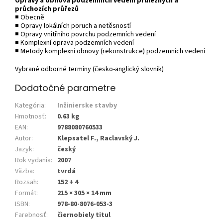
Opravy a obnova podzemních vedení průlezných a
průchozích průřezů
■ Obecně
■ Opravy lokálních poruch a netěsností
■ Opravy vnitřního povrchu podzemních vedení
■ Komplexní oprava podzemních vedení
■ Metody komplexní obnovy (rekonstrukce) podzemních vedení
Vybrané odborné termíny (česko-anglický slovník)
Dodatočné parametre
Kategória
:
Inžinierske stavby
Hmotnosť
:
0.63 kg
EAN
:
9788080760533
Autor
:
Klepsatel F., Raclavský J.
Jazyk
:
český
Rok vydania
:
2007
Väzba
:
tvrdá
Rozsah
:
152 + 4
Formát
:
215 × 305 × 14 mm
ISBN
:
978-80-8076-053-3
Farebnosť
:
čiernobiely titul