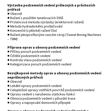
Výstavba podzemních vedení průlezných a průchozích
průřezů
■ Obecně
■ Ražení s použitím tunelovacích štítů
■ Prstencová metoda výstavby (erektorové ražení)
■ Metoda hydraulického protlačování
■ Konvenční (cyklické) ražení štol
■ Ražení plnoprofilovými razicími stroji (Tunnel Boring Machines
– TBM)
Příprava oprav a obnovy podzemních vedení
■ Příčiny poruch podzemních vedení
■ Čištění podzemních vedení
■ Kontrola stavu podzemních vedení
■ Kategorizace poruch podzemních vedení
Bezvýkopové metody oprav a obnovy podzemních vedení
neprůlezných průřezů
■ Obecně
■ Lokální opravy podzemních vedení
■ Celoplošné opravy vnitřních povrchů podzemních vedení
■ Opravy vedení s narušenou statickou funkcí
■ Obnova podzemních vedení v původní trase
■ Opravy a napojování domovních přípojek