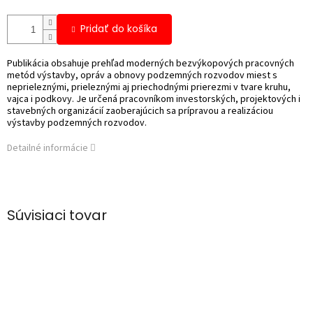
Pridať do košíka
Publikácia obsahuje prehľad moderných bezvýkopových pracovných
metód výstavby, opráv a obnovy podzemných rozvodov miest s
neprieleznými, prieleznými aj priechodnými prierezmi v tvare kruhu,
vajca i podkovy. Je určená pracovníkom investorských, projektových i
stavebných organizácií zaoberajúcich sa prípravou a realizáciou
výstavby podzemných rozvodov.
Detailné informácie
Súvisiaci tovar