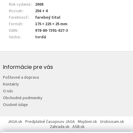
Rok vydania:
:
2008
Rozsah:
:
256 + 4
Farebnosť:
:
farebný titul
Formát:
:
175 × 225 × 25 mm
ISBN:
:
978-80-7391-027-3
Väzba:
:
tvrdá
Z
á
p
Informácie pre vás
ä
Poštovné a doprava
t
Kontakty
i
O nás
e
Obchodné podmienky
Osobné údaje
JAGA.sk
Predplatné časopisov JAGA
Mojdom.sk
Urobsisam.sk
Zahrada.sk
ASB.sk