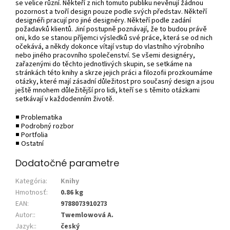
se velice různí. Někteří z nich tomuto publiku nevěnují žádnou
pozornost a tvoří design pouze podle svých představ. Někteří
designéři pracují pro jiné designéry. Někteří podle zadání
požadavků klientů. Jiní postupně poznávají, že to budou právě
oni, kdo se stanou příjemci výsledků své práce, která se od nich
očekává, a někdy dokonce vítají vstup do vlastního výrobního
nebo jiného pracovního společenství. Se všemi designéry,
zařazenými do těchto jednotlivých skupin, se setkáme na
stránkách této knihy a skrze jejich práci a filozofii prozkoumáme
otázky, které mají zásadní důležitost pro současný design a jsou
ještě mnohem důležitější pro lidi, kteří se s těmito otázkami
setkávají v každodenním životě.
■ Problematika
■ Podrobný rozbor
■ Portfolia
■ Ostatní
Dodatočné parametre
Kategória
:
Knihy
Hmotnosť
:
0.86 kg
EAN
:
9788073910273
Autor:
:
Twemlowová A.
Jazyk:
:
český