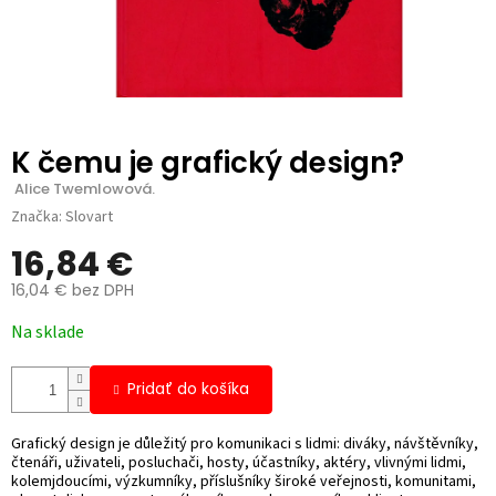
K čemu je grafický design?
 Alice Twemlowová.
Značka:
Slovart
16,84 €
16,04 € bez DPH
Jednotková
Na sklade
cena:
Pridať do košíka
Grafický design je důležitý pro komunikaci s lidmi: diváky, návštěvníky,
čtenáři, uživateli, posluchači, hosty, účastníky, aktéry, vlivnými lidmi,
kolemjdoucími, výzkumníky, příslušníky široké veřejnosti, komunitami,