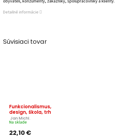
obyvateli, konzumenty, zákazníky, spolupracovníky a klienty.
Detailné informácie
Súvisiaci tovar
Funkcionalismus,
design, škola, trh
 Jan Michl.
Na sklade
22,10 €