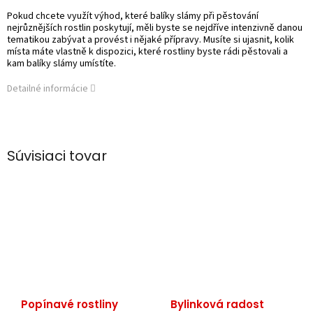
Pokud chcete využít výhod, které balíky slámy při pěstování
nejrůznějších rostlin poskytují, měli byste se nejdříve intenzivně danou
tematikou zabývat a provést i nějaké přípravy. Musíte si ujasnit, kolik
místa máte vlastně k dispozici, které rostliny byste rádi pěstovali a
kam balíky slámy umístíte.
Detailné informácie
Súvisiaci tovar
Popínavé rostliny
Bylinková radost