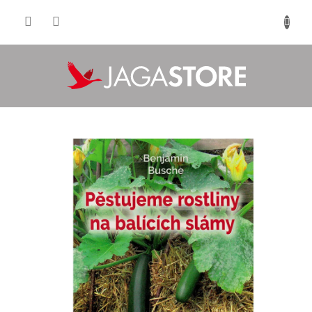
Prejsť
na
NÁKU
obsah
KOŠÍK