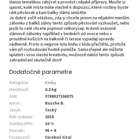
danou tematikou zabývat a provést i nějaké přípravy. Musíte si
ujasnit, kolik místa máte vlastně k dispozici, které rostliny byste
rádi pěstovali a kam balíky slámy umístíte.
Je dobré začít otázkou, zda si chcete jenom na nějakém menším
záhonku z balíků slámy tento způsob pěstování vyzkoušet, nebo
jestli to celé chcete pojmout velkoryseji. Krásně osázené
slámové záhonky například v bednách od ovoce nebo v
proutěné košících na balkoně či terase vypadají opravdu
nádherně. Proto si nejprve tuto knihu v klidu přečtěte, protože
vám při rozhodování hodně pomůže. Samozřejmě ale můžete
uplatnit i svou vlastní kreativitu, možností nabízí tento způsob
zahradničení skutečně dost!
Dodatočné parametre
Kategória
:
Knihy
Hmotnosť
:
0.2 kg
EAN
:
9788027106875
Autor:
:
Busche B.
Jazyk:
:
český
Rok vydania:
:
2018
Sadzba DPH:
:
10 %
Rozsah:
:
96 + 4
Farebnosť:
:
farebný titul