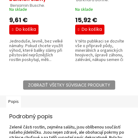
 Benjamin Busche.
Na sklade
Na sklade
9,61 €
15,92 €
Do košíka
Do košíka
Jednoduše, levně, bez velké
V této publikaci se dozvíte
námahy. Pokud chcete využít
vše o přípravě půdy,
výhod, které balíky slámy při
minerálních a organických
pěstování nejrůznějších
hnojivech, úpravě záhonu,
rostlin poskytují, měli...
zalévání, nákupu semen či
sadby a o...
ZOBRAZIŤ VŠETKY SÚVISIACE PRODUKTY
Popis
Podrobný popis
Zelené části rostlin, zejména salátu, jsou oblíbenou součástí
našeho jídelníčku. Jsou nejen zdravé, ale obohacují pokrmy po
stránce chuťové a na talíři vypadají navíc dekorativně. Byla by