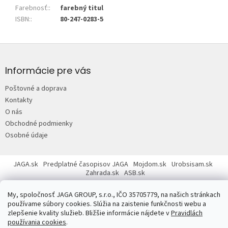
Farebnosť:
:
farebný titul
ISBN:
:
80-247-0283-5
Z
á
p
Informácie pre vás
ä
Poštovné a doprava
t
Kontakty
i
O nás
e
Obchodné podmienky
Osobné údaje
JAGA.sk
Predplatné časopisov JAGA
Mojdom.sk
Urobsisam.sk
Zahrada.sk
ASB.sk
My, spoločnosť JAGA GROUP, s.r.o., IČO 35705779, na našich stránkach
používame súbory cookies. Slúžia na zaistenie funkčnosti webu a
zlepšenie kvality služieb. Bližšie informácie nájdete v
Pravidlách
používania cookies
.