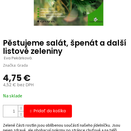
Pěstujeme salát, špenát a další
listové zeleniny
 Eva Pekárková.
Značka:
Grada
4,75 €
4,52 € bez DPH
Jednotková
Na sklade
cena:
Pridať do košíka
Zelené části rostlin jsou oblíbenou součástí našeho jídelníčku. Jsou
nejen zdravé, ale obohacují pokrmy po stránce chuťové a na talíři