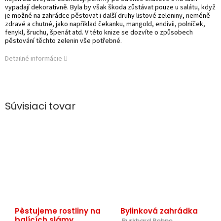
vypadají dekorativně. Byla by však škoda zůstávat pouze u salátu, když
je možné na zahrádce pěstovat i další druhy listové zeleniny, neméně
zdravé a chutné, jako například čekanku, mangold, endivii, polníček,
fenykl, šruchu, špenát atd. V této knize se dozvíte o způsobech
pěstování těchto zelenin vše potřebné.
Detailné informácie
Súvisiaci tovar
Pěstujeme rostliny na
Bylinková zahrádka
balících slámy
 Burkhard Bohne.