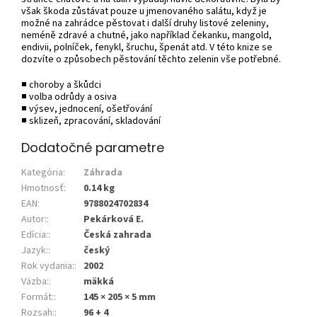
však škoda zůstávat pouze u jmenovaného salátu, když je
možné na zahrádce pěstovat i další druhy listové zeleniny,
neméně zdravé a chutné, jako například čekanku, mangold,
endivii, polníček, fenykl, šruchu, špenát atd. V této knize se
dozvíte o způsobech pěstování těchto zelenin vše potřebné.
■ choroby a škůdci
■ volba odrůdy a osiva
■ výsev, jednocení, ošetřování
■ sklizeň, zpracování, skladování
Dodatočné parametre
Kategória
:
Záhrada
Hmotnosť
:
0.14 kg
EAN
:
9788024702834
Autor:
:
Pekárková E.
Edícia:
:
Česká zahrada
Jazyk:
:
český
Rok vydania:
:
2002
Väzba:
:
mäkká
Formát:
:
145 × 205 × 5 mm
Rozsah:
:
96 + 4