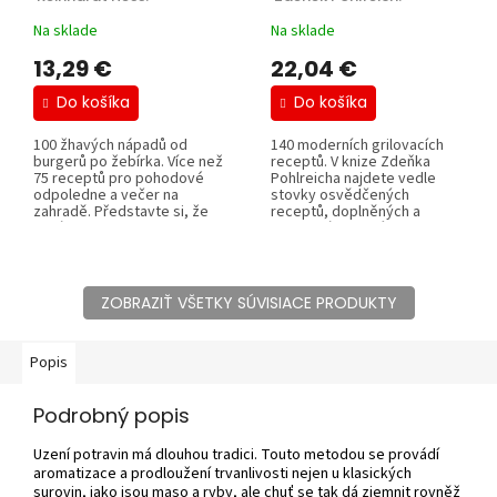
Na sklade
Na sklade
13,29 €
22,04 €
Do košíka
Do košíka
100 žhavých nápadů od
140 moderních grilovacích
burgerů po žebírka. Více než
receptů. V knize Zdeňka
75 receptů pro pohodové
Pohlreicha najdete vedle
odpoledne a večer na
stovky osvědčených
zahradě. Představte si, že
receptů, doplněných a
sedíte venku...
upravených, také...
ZOBRAZIŤ VŠETKY SÚVISIACE PRODUKTY
Popis
Podrobný popis
Uzení potravin má dlouhou tradici. Touto metodou se provádí
aromatizace a prodloužení trvanlivosti nejen u klasických
surovin, jako jsou maso a ryby, ale chuť se tak dá zjemnit rovněž