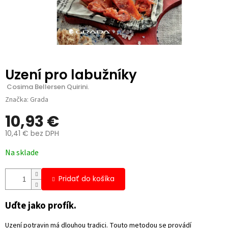
Uzení pro labužníky
 Cosima Bellersen Quirini.
Značka:
Grada
10,93 €
10,41 € bez DPH
Jednotková
Na sklade
cena:
Pridať do košíka
Uďte jako profík.
Uzení potravin má dlouhou tradici. Touto metodou se provádí