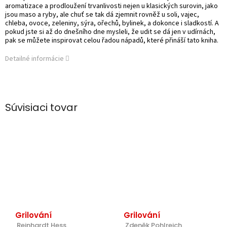
aromatizace a prodloužení trvanlivosti nejen u klasických surovin, jako
jsou maso a ryby, ale chuť se tak dá zjemnit rovněž u soli, vajec,
chleba, ovoce, zeleniny, sýra, ořechů, bylinek, a dokonce i sladkostí. A
pokud jste si až do dnešního dne mysleli, že udit se dá jen v udírnách,
pak se můžete inspirovat celou řadou nápadů, které přináší tato kniha.
Detailné informácie
Súvisiaci tovar
Grilování
Grilování
 Reinhardt Hess.
 Zdeněk Pohlreich.