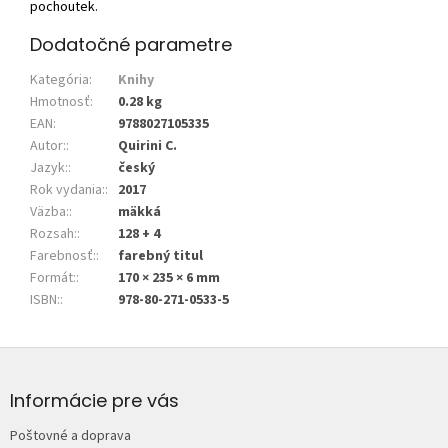
pochoutek.
Dodatočné parametre
Kategória
:
Knihy
Hmotnosť
:
0.28 kg
EAN
:
9788027105335
Autor:
:
Quirini C.
Jazyk:
:
český
Rok vydania:
:
2017
Väzba:
:
mäkká
Rozsah:
:
128 + 4
Farebnosť:
:
farebný titul
Formát:
:
170 × 235 × 6 mm
ISBN:
:
978-80-271-0533-5
Z
á
p
Informácie pre vás
ä
Poštovné a doprava
t