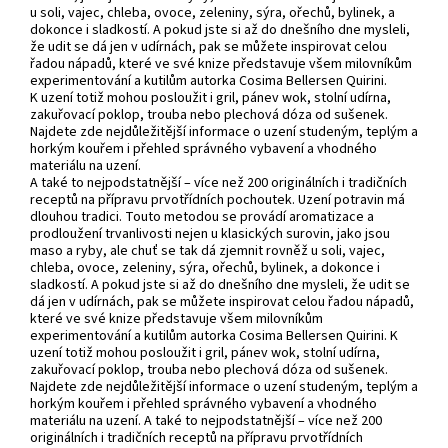
u soli, vajec, chleba, ovoce, zeleniny, sýra, ořechů, bylinek, a
dokonce i sladkostí. A pokud jste si až do dnešního dne mysleli,
že udit se dá jen v udírnách, pak se můžete inspirovat celou
řadou nápadů, které ve své knize představuje všem milovníkům
experimentování a kutilům autorka Cosima Bellersen Quirini.
K uzení totiž mohou posloužit i gril, pánev wok, stolní udírna,
zakuřovací poklop, trouba nebo plechová dóza od sušenek.
Najdete zde nejdůležitější informace o uzení studeným, teplým a
horkým kouřem i přehled správného vybavení a vhodného
materiálu na uzení.
A také to nejpodstatnější – více než 200 originálních i tradičních
receptů na přípravu prvotřídních pochoutek. Uzení potravin má
dlouhou tradici. Touto metodou se provádí aromatizace a
prodloužení trvanlivosti nejen u klasických surovin, jako jsou
maso a ryby, ale chuť se tak dá zjemnit rovněž u soli, vajec,
chleba, ovoce, zeleniny, sýra, ořechů, bylinek, a dokonce i
sladkostí. A pokud jste si až do dnešního dne mysleli, že udit se
dá jen v udírnách, pak se můžete inspirovat celou řadou nápadů,
které ve své knize představuje všem milovníkům
experimentování a kutilům autorka Cosima Bellersen Quirini. K
uzení totiž mohou posloužit i gril, pánev wok, stolní udírna,
zakuřovací poklop, trouba nebo plechová dóza od sušenek.
Najdete zde nejdůležitější informace o uzení studeným, teplým a
horkým kouřem i přehled správného vybavení a vhodného
materiálu na uzení. A také to nejpodstatnější – více než 200
originálních i tradičních receptů na přípravu prvotřídních