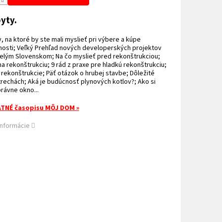
yty.
, na ktoré by ste mali myslieť pri výbere a kúpe
nosti; Veľký Prehľad nových developerských projektov
celým Slovenskom; Na čo myslieť pred rekonštrukciou;
na rekonštrukciu; 9 rád z praxe pre hladkú rekonštrukciu;
 rekonštrukcie; Päť otázok o hrubej stavbe; Dôležité
trechách; Aká je budúcnosť plynových kotlov?; Ako si
rávne okno...
TNÉ časopisu MÔJ DOM »
informácie