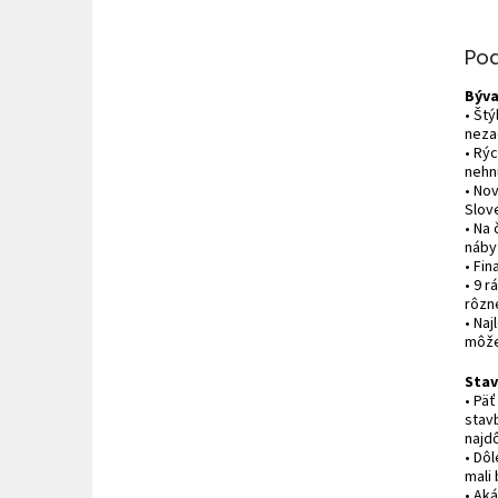
Po
Býva
• Štý
neza
• Rýc
nehn
• No
Slov
• Na
nábyt
• Fi
• 9 
rôzn
• Na
môže
Sta
• Pä
stav
najd
• Dôl
mali 
• Ak