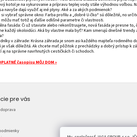
ový kotol je na vykurovanie a prípravu teplej vody stále výhodnou voľbou. N
sa navyše dajú využiť aj iné plyny. Aké a za akých podmienok?
 si vybrať správne okno: Farba profilu a „dobré U-čko“ sú dôležité, no určit
môžu mať totiž aj ďalšie odlišné parametre či vlastnosti.
álna fasáda: Či už staviate alebo rekonštruujete, nová fasáda je presne to, 
ne každý okoloidúci. Aká by vlastne mala byť? Kam smerujú dnešné trendy a
a?
odníky v záhrade: Krásna záhrada je snom asi každého majiteľa rodinného d
ň je však dôležitá. Ak chcete mať pôžitok z prechádzky a dobrý prístup k 
ží aj na správne navrhnutých cestičkách či schodoch.
PLATNÉ časopisu MÔJ DOM »
cie pre vás
 doprava
podmienky