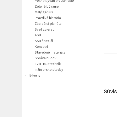
Pekné bývanie v záhrade
Zelené bývanie
Malý génius
Pravdivá história
Zázračná planéta
Svet zvierat
ASB
ASB špeciál
Koncept
Stavebné materiály
Správa budov
TZB Haustechnik
Inžinierske stavby
E-knihy
Súvis