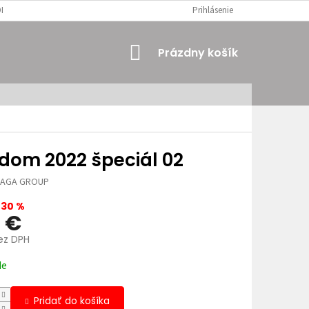
MIENKY
OSOBNÉ ÚDAJE
Prihlásenie
NÁKUPNÝ
Prázdny košík
KOŠÍK
dom 2022 špeciál 02
JAGA GROUP
–30 %
9 €
bez DPH
ová
de
Pridať do košíka