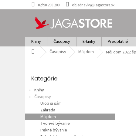
Prejsť
02/50 200 200
objednavky@jagastore.sk
na
obsah
Knihy
Časopisy
E-knihy
Predplatné
Domov
Časopisy
Môj dom
Môj dom 2022 šp
B
o
Preskočiť
č
kategórie
Kategórie
n
ý
Knihy
p
Časopisy
a
Urob si sám
n
Záhrada
e
Môj dom
l
Tvorivé bývanie
Pekné bývanie