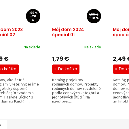
1,99 €
1,99 €
–20
–10 %
%
 dom 2023
Môj dom 2024
Môj do
ciál 02
špeciál 01
špeciá
Na sklade
Na sklade
9 €
1,79 €
2,49 
o košíka
Do košíka
Do k
pov, ako šetriť
Katalóg projektov
Katalóg 
giami v lete; Vyberáme
rodinných domov. Projekty
domov. P
geticky úsporné
rodinných domov rozdelené
domov ro
rebiče; Drevodom s
podľa cenových kategórií a
cenových 
om: Pasívne „účko“ s
jednotlivých štúdií; Na
jednotliv
dom na Pajštún;...
návšteve:...
architekt
s