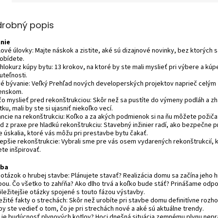
drobný popis
nie
lové úlovky: Majte náskok a zistite, aké sú dizajnové novinky, bez ktorých s
obídete.
hlokurz kúpy bytu: 13 krokov, na ktoré by ste mali myslieť pri výbere a kúp
uteľnosti.
vé bývanie: Veľký Prehľad nových developerských projektov naprieč celým
enskom.
 čo myslieť pred rekonštrukciou: Skôr než sa pustíte do výmeny podláh a z
ku, mali by ste si ujasniť niekoľko vecí.
nancie na rekonštrukciu: Koľko a za akých podmienok si na ňu môžete požiča
rád z praxe pre hladkú rekonštrukciu: Stavebný inžinier radí, ako bezpečne 
e úskalia, ktoré vás môžu pri prestavbe bytu čakať.
jlepšie rekonštrukcie: Vybrali sme pre vás osem vydarených rekonštrukcií, 
te inšpirovať.
vba
ť otázok o hrubej stavbe: Plánujete stavať? Realizácia domu sa začína jeho 
bou. Čo všetko to zahŕňa? Ako dlho trvá a koľko bude stáť? Prinášame odp
ôležitejšie otázky spojené s touto fázou výstavby.
ežité fakty o strechách: Skôr než urobíte pri stavbe domu definitívne rozho
by ste vedieť o tom, čo je pri strechách nové a aké sú aktuálne trendy.
á je budúcnosť plynových kotlov? Hoci dnešná situácia zemnému plynu nepr