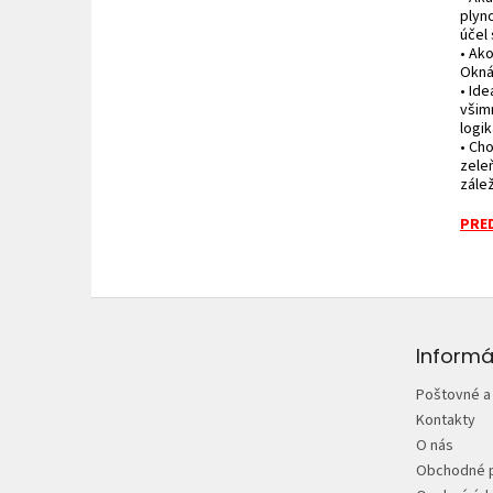
plyn
účel 
• Ako
Okná 
• Ide
všim
logik
• Ch
zele
zále
PRED
Z
á
p
Informá
ä
Poštovné a
t
Kontakty
i
O nás
e
Obchodné 