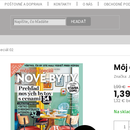
POŠTOVNÉ A DOPRAVA
KONTAKTY
O NÁS
OBCHODNÉ POD
HĽADAŤ
eciál 02
Môj 
Značka:
1,99 €
1,3
1,32 € 
Jednotk
Na skla
cena: