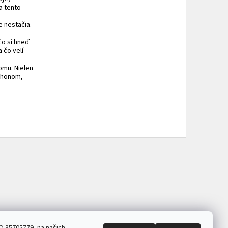
a tento
e nestačia.
čo si hneď
 čo velí
omu. Nielen
záhonom,