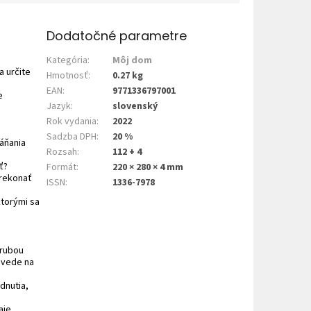
Dodatočné parametre
Kategória
:
Môj dom
a určite
Hmotnosť
:
0.27 kg
EAN
:
9771336797001
e
Jazyk
:
slovenský
Rok vydania
:
2022
Sadzba DPH
:
20 %
háňania
Rozsah
:
112 + 4
ť?
Formát
:
220 × 280 × 4 mm
prekonať
ISSN
:
1336-7978
ktorými sa
hrubou
ovede na
dnutia,
aje,