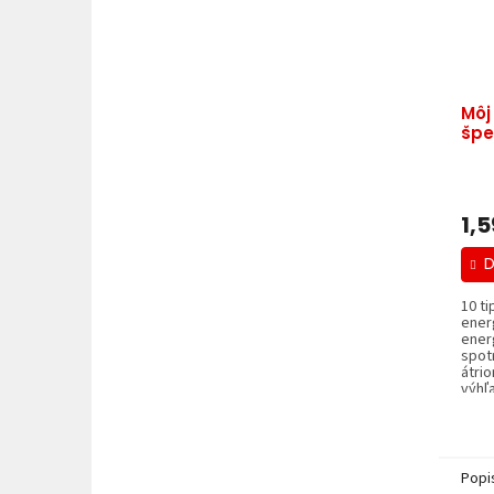
Môj
špe
1,5
D
10 ti
ener
ener
spot
átri
výhľa
Popi