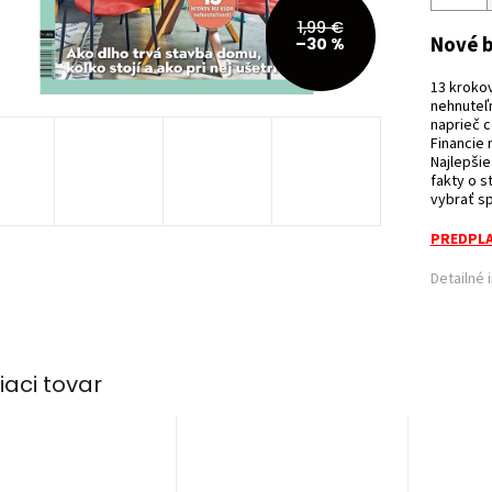
1,99 €
Nové b
–30 %
13 krokov
nehnuteľ
naprieč 
Financie 
Najlepšie
fakty o s
vybrať sp
PREDPLA
Detailné 
iaci tovar