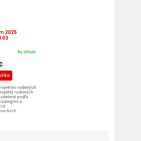
m 2025
l 03
Na sklade
€
ošíka
projektov rodinných
rojekty rodinných
zdelené podľa
kategórií a
ých
onických...