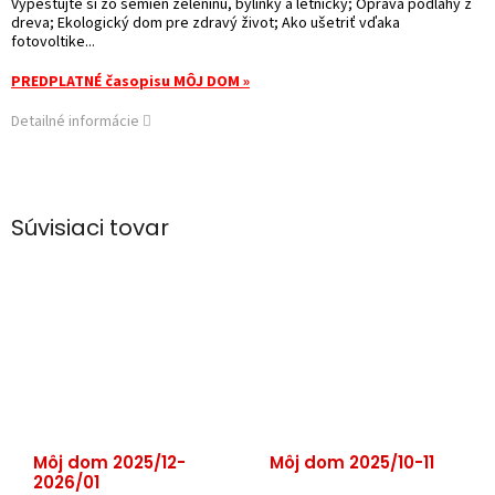
Vypestujte si zo semien zeleninu, bylinky a letničky; Oprava podlahy z
dreva; Ekologický dom pre zdravý život; Ako ušetriť vďaka
fotovoltike...
PREDPLATNÉ časopisu MÔJ DOM »
Detailné informácie
Súvisiaci tovar
Môj dom 2025/12-
Môj dom 2025/10-11
2026/01