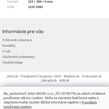
Formát
:
215 × 280 × 5 mm
ISSN
:
1335-5902
Z
á
p
Informácie pre vás
ä
Poštovné a doprava
t
Kontakty
i
O nás
e
Obchodné podmienky
Osobné údaje
JAGA.sk
Predplatné časopisov JAGA
Mojdom.sk
Urobsisam.sk
Zahrada.sk
ASB.sk
My, spoločnosť JAGA GROUP, s.r.o., IČO 35705779, na našich stránkach
používame súbory cookies. Slúžia na zaistenie funkčnosti webu a
zlepšenie kvality služieb. Bližšie informácie nájdete v
Pravidlách
používania cookies
.