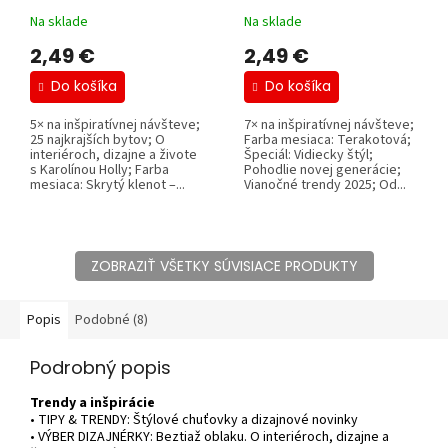
Na sklade
Na sklade
2,49 €
2,49 €
Do košíka
Do košíka
5× na inšpiratívnej návšteve;
7× na inšpiratívnej návšteve;
25 najkrajších bytov; O
Farba mesiaca: Terakotová;
interiéroch, dizajne a živote
Špeciál: Vidiecky štýl;
s Karolínou Holly; Farba
Pohodlie novej generácie;
mesiaca: Skrytý klenot –...
Vianočné trendy 2025; Od...
ZOBRAZIŤ VŠETKY SÚVISIACE PRODUKTY
Popis
Podobné (8)
Podrobný popis
Trendy a inšpirácie
• TIPY & TRENDY: Štýlové chuťovky a dizajnové novinky
• VÝBER DIZAJNÉRKY: Beztiaž oblaku. O interiéroch, dizajne a