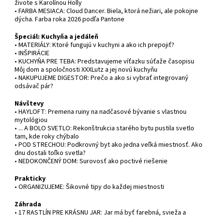
živote s Karolínou Holly
• FARBA MESIACA: Cloud Dancer. Biela, ktorá nežiari, ale pokojne
dýcha. Farba roka 2026 podľa Pantone
Špeciál: Kuchyňa a jedáleň
• MATERIÁLY: Ktoré fungujú v kuchyni a ako ich prepojiť?
• INŠPIRÁCIE
• KUCHYŇA PRE TEBA: Predstavujeme víťazku súťaže časopisu
Môj dom a spoločnosti XXXLutz a jej novú kuchyňu
• NAKUPUJEME DIGESTOR: Prečo a ako si vybrať integrovaný
odsávač pár?
Návštevy
• HAYLOFT: Premena ruiny na nadčasové bývanie s vlastnou
mytológiou
• ... A BOLO SVETLO: Rekonštrukcia starého bytu pustila svetlo
tam, kde roky chýbalo
• POD STRECHOU: Podkrovný byt ako jedna veľká miestnosť. Ako
dnu dostali toľko svetla?
• NEDOKONČENÝ DOM: Surovosť ako poctivé riešenie
Prakticky
• ORGANIZUJEME: Šikovné tipy do každej miestnosti
Záhrada
• 17 RASTLÍN PRE KRÁSNU JAR: Jar má byť farebná, svieža a