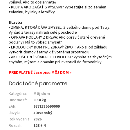
voňavá. Ako to dosiahnete?
• KEDY A AKO ZAČAŤ S VÝSEVMI? Vypestujte si zo semien
zeleninu, bylinky a letničky
Stavba
• ZMENA, KTORÁ DÁVA ZMYSEL: Z veľkého domu pod Tatry.
Výhľad z terasy nahradí celé poschodie
• OPRAVA PODLAHY Z DREVA: Ako opraviť staré drevené
podlahy? Má to vôbec zmysel?
• EKOLOGICKÝ DOM PRE ZDRAVÝ ŽIVOT: Ako si od základu
vytvoriť domov šetrný k životnému prostrediu
• AKO UŠETRIŤ VĎAKA FOTOVOLTIKE: Vyhnite sa zbytočným
chybám, mýtom a obavám pri investícii do fotovoltiky
PREDPLATNÉ časopisu MÔJ DOM »
Dodatočné parametre
Kategória
:
Môj dom
Hmotnosť
:
0.34 kg
EAN
:
9771335590009
Jazyk
:
slovenský
Rok vydania
:
2026
Rozsah
:
128 + 4