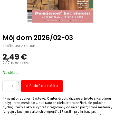
Môj dom 2026/02-03
Značka:
JAGA GROUP
2,49 €
2,37 € bez DPH
Jednotková
Na sklade
cena:
Pridať do košíka
4× na inšpiratívnej návšteve; O interiéroch, dizajne a živote s Karolínou
Holly; Farba mesiaca: Cloud Dancer. Biela, ktorá nežiari, ale pokojne
dýcha; Prečo a ako si vybrať integrovaný odsávač pár?; Ktoré materiály
fungujú v kuchyni a ako ich prepojiť?; 17 rastlín pre krásnu jar;