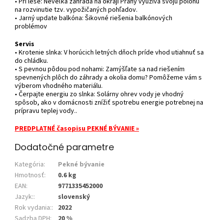
• Pri lese: Neveľká záhrada na okraji Prahy využíva svoju polohu
na rozvinutie tzv. vypožičaných pohľadov.
• Jarný update balkóna: Šikovné riešenia balkónových
problémov
Servis
• Krotenie slnka: V horúcich letných dňoch príde vhod utiahnuť sa
do chládku.
• S pevnou pôdou pod nohami: Zamýšľate sa nad riešením
spevnených plôch do záhrady a okolia domu? Pomôžeme vám s
výberom vhodného materiálu.
• Čerpajte energiu zo slnka: Solárny ohrev vody je vhodný
spôsob, ako v domácnosti znížiť spotrebu energie potrebnej na
prípravu teplej vody..
PREDPLATNÉ časopisu PEKNÉ BÝVANIE »
Dodatočné parametre
Kategória
:
Pekné bývanie
Hmotnosť
:
0.6 kg
EAN
:
9771335452000
Jazyk:
:
slovenský
Rok vydania:
:
2022
Sadzba DPH
:
20 %