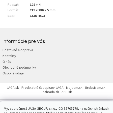
Rozsah
:
128 + 4
Formát
:
215 × 280 × 5 mm
ISSN
:
1335-4523
Z
á
p
Informácie pre vás
ä
Poštovné a doprava
t
Kontakty
i
O nás
e
Obchodné podmienky
Osobné údaje
JAGA.sk
Predplatné časopisov JAGA
Mojdom.sk
Urobsisam.sk
Zahrada.sk
ASB.sk
My, spoločnosť JAGA GROUP, s.r.o., IČO 35705779, na našich stránkach