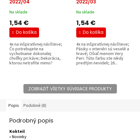
2022/04
2022/03
Na sklade
Na sklade
1,54 €
1,54 €
Do košíka
Do košíka
4x na inšpiratívnej návšteve;
4x na inšpiratívnej návšteve;
Čo potrebujete na
Pásiky v interiéri sú veselé a
vychutnanie dokonalej
hravé; Ošiaľ menom Very
chvíľky pri káve; Dekorácia,
Peri: Túto farbu ste nikdy
ktorou netrafíte mimo?
predtým nevideli; 26...
Botanika!; 26...
ZOBRAZIŤ VŠETKY SÚVISIACE PRODUKTY
Popis
Podobné (8)
Podrobný popis
Kokteil
• Novinky