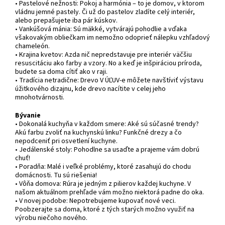
• Pastelové nežnosti: Pokoj a harmónia – to je domov, v ktorom
vládnu jemné pastely. Či už do pastelov zladíte celý interiér,
alebo prepašujete iba pár kúskov.
• Vankúšová mánia: Sú mäkké, vytvárajú pohodlie a vďaka
všakovakým obliečkam im nemožno odoprieť nálepku vzhľadový
chameleón.
• Krajina kvetov: Azda nič nepredstavuje pre interiér väčšiu
resuscitáciu ako farby a vzory. No a keď je inšpiráciou príroda,
budete sa doma cítiť ako v raji.
• Tradícia netradične: Drevo V ÚĽUV-e môžete navštíviť výstavu
úžitkového dizajnu, kde drevo nacítite v celej jeho
mnohotvárnosti.
Bývanie
• Dokonalá kuchyňa v každom smere: Aké sú súčasné trendy?
Akú farbu zvoliť na kuchynskú linku? Funkčné drezy a čo
nepodceniť pri osvetlení kuchyne.
• Jedálenské stoly: Pohodlne sa usaďte a prajeme vám dobrú
chuť!
• Poradňa: Malé i veľké problémy, ktoré zasahujú do chodu
domácnosti. Tu sú riešenia!
• Vôňa domova: Rúra je jedným z pilierov každej kuchyne. V
našom aktuálnom prehľade vám možno niektorá padne do oka.
• V novej podobe: Nepotrebujeme kupovať nové veci.
Poobzerajte sa doma, ktoré z tých starých možno využiť na
výrobu niečoho nového.