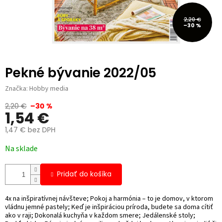
2,20 €
–30 %
Pekné bývanie 2022/05
Značka:
Hobby media
2,20 €
–30 %
1,54 €
1,47 € bez DPH
Jednotková
Na sklade
cena:
Pridať do košíka
4x na inšpiratívnej návšteve; Pokoj a harmónia – to je domov, v ktorom
vládnu jemné pastely; Keď je inšpiráciou príroda, budete sa doma cítiť
ako v raji; Dokonalá kuchyňa v každom smere; Jedálenské stoly;