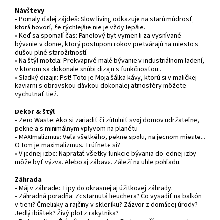
Návštevy
• Pomaly ďalej zájdeš: Slow living odkazuje na starú múdrosť,
ktorá hovorí, že rýchlejšie nie je vždy lepšie.
• Keď sa spomalí čas: Panelový byt vymenili za vysnívané
bývanie v dome, ktorý postupom rokov pretvárajú na miesto s
dušou plné starožitností.
• Na štýl motela: Prekvapivé malé bývanie v industriálnom ladení,
v ktorom sa dokonale snúbi dizajn s funkčnosťou..
• Sladký dizajn: Pst! Toto je Moja šálka kávy, ktorú si v maličkej
kaviarni s obrovskou dávkou dokonalej atmosféry môžete
vychutnať tiež.
Dekor & štýl
• Zero Waste: Ako si zariadiť či zútulniť svoj domov udržateľne,
pekne a s minimálnym vplyvom na planétu.
• MAXImalizmus: Veľa všetkého, pekne spolu, na jednom mieste...
O tom je maximalizmus. Trúfnete si?
• V jednej izbe: Napratať všetky funkcie bývania do jednej izby
môže byť výzva. Alebo aj zábava. Záleží na uhle pohľadu.
Záhrada
• Máj v záhrade: Tipy do okrasnej aj úžitkovej záhrady.
• Záhradná poradňa: Zostarnutá heuchera? Čo vysadiť na balkón
v tieni? Čmeliaky a rajčiny v skleníku? Zázvor z domácej úrody?
Jedlý ibištek? Živý plot z rakytníka?