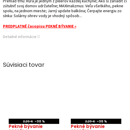
Prehľad trhu: Rúra je jedným z pilierov každej kuchyne; Ako si zariadiť či
zútulniť svoj domov udržateľne; MAXImalizmus: Veľa všetkého, pekne
spolu, na jednom mieste; Jarný update balkóna; Čerpajte energiu zo
slnka: Solárny ohrev vody je vhodný spôsob...
PREDPLATNÉ časopisu PEKNÉ BÝVANIE »
Detailné informácie
Súvisiaci tovar
2,20 €
–30 %
2,20 €
–30 %
Pekné bývanie
Pekné bývanie