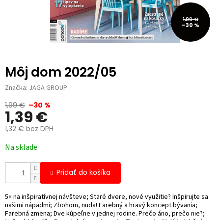
1,99 €
–30 %
Môj dom 2022/05
Značka:
JAGA GROUP
1,99 €
–30 %
1,39 €
1,32 € bez DPH
Jednotková
Na sklade
cena:
Pridať do košíka
5× na inšpiratívnej návšteve; Staré dvere, nové využitie? Inšpirujte sa
našimi nápadmi; Zbohom, nuda! Farebný a hravý koncept bývania;
Farebná zmena; Dve kúpeľne v jednej rodine. Prečo áno, prečo nie?;