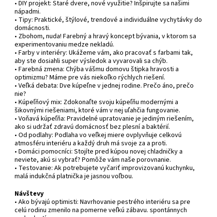
• DIY projekt: Staré dvere, nové využitie? Inšpirujte sa našimi
nápadmi.
• Tipy: Praktické, štýlové, trendové a individuálne vychytávky do
domácnosti.
• Zbohom, nuda! Farebný a hravý koncept bývania, v ktorom sa
experimentovaniu medze nekladú.
• Farby v interiéry: Ukážeme vám, ako pracovať s farbami tak,
aby ste dosiahli super výsledok a vyvarovali sa chýb.
• Farebná zmena: Chýba vášmu domovu štipka hravosti a
optimizmu? Máme pre vás niekoľko rýchlych riešení.
• Veľká debata: Dve kúpeľne v jednej rodine. Prečo áno, prečo
nie?
• Kúpeľňový mix: Zdokonaľte svoju kúpeľňu modernými a
šikovnými riešeniami, ktoré vám v nej uľahčia fungovanie.
• Voňavá kúpeľňa: Pravidelné upratovanie je jediným riešením,
ako si udržať zdravú domácnosť bez plesní a baktérií.
• Od podlahy: Podlaha vo veľkej miere ovplyvňuje celkovú
atmosféru interiéru a každý druh má svoje za a proti.
• Domáci pomocníci: Stojíte pred kúpou novej chladničky a
neviete, akú si vybrať? Pomôže vám naše porovnanie.
• Testovanie: Ak potrebujete vyčariť improvizovanú kuchynku,
malá indukčná platnička je jasnou voľbou.
Návštevy
• Ako bývajú optimisti: Navrhovanie pestrého interiéru sa pre
celú rodinu zmenilo na pomerne veľkú zábavu. spontánnych