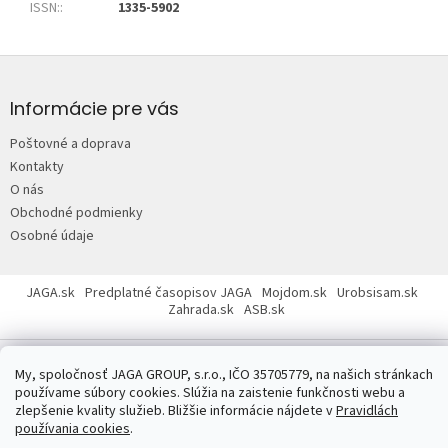
ISSN:
:
1335-5902
Z
á
p
Informácie pre vás
ä
Poštovné a doprava
t
Kontakty
i
O nás
e
Obchodné podmienky
Osobné údaje
JAGA.sk
Predplatné časopisov JAGA
Mojdom.sk
Urobsisam.sk
Zahrada.sk
ASB.sk
My, spoločnosť JAGA GROUP, s.r.o., IČO 35705779, na našich stránkach
používame súbory cookies. Slúžia na zaistenie funkčnosti webu a
zlepšenie kvality služieb. Bližšie informácie nájdete v
Pravidlách
Copyright 2026
JAGASTORE.sk
. Všetky práva vyhradené.
Upraviť
používania cookies
.
nastavenie cookies