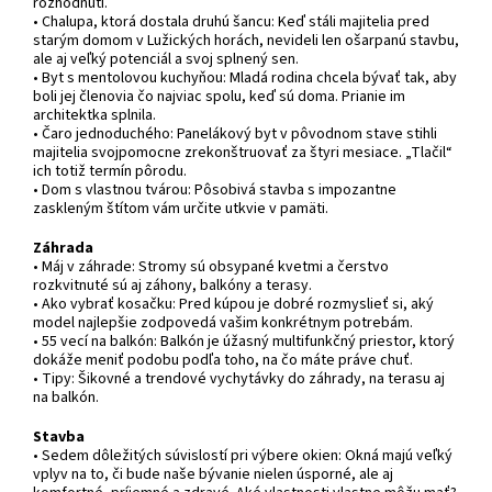
rozhodnutí.
• Chalupa, ktorá dostala druhú šancu: Keď stáli majitelia pred
starým domom v Lužických horách, nevideli len ošarpanú stavbu,
ale aj veľký potenciál a svoj splnený sen.
• Byt s mentolovou kuchyňou: Mladá rodina chcela bývať tak, aby
boli jej členovia čo najviac spolu, keď sú doma. Prianie im
architektka splnila.
• Čaro jednoduchého: Panelákový byt v pôvodnom stave stihli
majitelia svojpomocne zrekonštruovať za štyri mesiace. „Tlačil“
ich totiž termín pôrodu.
• Dom s vlastnou tvárou: Pôsobivá stavba s impozantne
zaskleným štítom vám určite utkvie v pamäti.
Záhrada
• Máj v záhrade: Stromy sú obsypané kvetmi a čerstvo
rozkvitnuté sú aj záhony, balkóny a terasy.
• Ako vybrať kosačku: Pred kúpou je dobré rozmyslieť si, aký
model najlepšie zodpovedá vašim konkrétnym potrebám.
• 55 vecí na balkón: Balkón je úžasný multifunkčný priestor, ktorý
dokáže meniť podobu podľa toho, na čo máte práve chuť.
• Tipy: Šikovné a trendové vychytávky do záhrady, na terasu aj
na balkón.
Stavba
• Sedem dôležitých súvislostí pri výbere okien: Okná majú veľký
vplyv na to, či bude naše bývanie nielen úsporné, ale aj