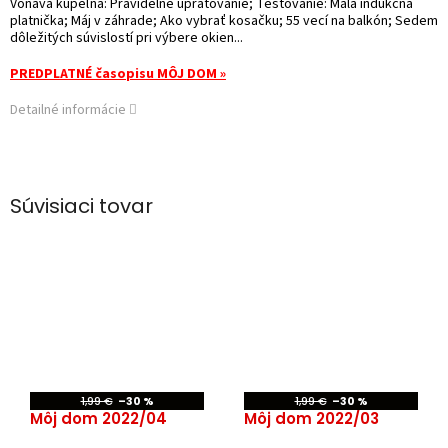
Voňavá kúpeľňa: Pravidelné upratovanie; Testovanie: Malá indukčná
platnička; Máj v záhrade; Ako vybrať kosačku; 55 vecí na balkón; Sedem
dôležitých súvislostí pri výbere okien...
PREDPLATNÉ časopisu MÔJ DOM »
Detailné informácie
Súvisiaci tovar
1,99 €
–30 %
1,99 €
–30 %
Môj dom 2022/04
Môj dom 2022/03