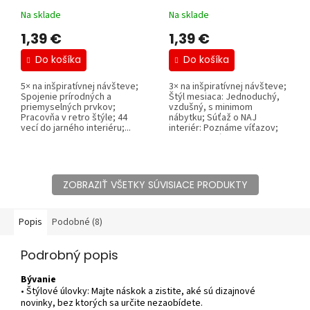
Na sklade
Na sklade
1,39 €
1,39 €
Do košíka
Do košíka
5× na inšpiratívnej návšteve;
3× na inšpiratívnej návšteve;
Spojenie prírodných a
Štýl mesiaca: Jednoduchý,
priemyselných prvkov;
vzdušný, s minimom
Pracovňa v retro štýle; 44
nábytku; Súťaž o NAJ
vecí do jarného interiéru;...
interiér: Poznáme víťazov;
55 pastelových...
ZOBRAZIŤ VŠETKY SÚVISIACE PRODUKTY
Popis
Podobné (8)
Podrobný popis
Bývanie
• Štýlové úlovky: Majte náskok a zistite, aké sú dizajnové
novinky, bez ktorých sa určite nezaobídete.