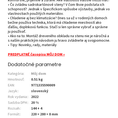
komfortné, príjemné a zdravé. Aké vlastnosti vlastne môžu mať?
• Čo zvládnu sadrokartónové steny? V čom tkvie podstata ich
schopností? Jednak v špecifickom spôsobe výstavby, jednak vo
vlastnostiach použitých materiálov.
• Chladenie aj bez klimatizácie? Dnes sa už v rodinných domoch
bežne používa technika, ktorá má chladenie miestností ako
ďalšiu, doplnkovú funkciu. Stačí si len správne vybrať a správne
ju používať.
• Ako na to: Montáž dreveného obkladu na stenu nie je náročná a
s naším praktickým návodom ju hravo zvládnete aj svojpomocne.
• Tipy: Novinky, rady, materiály
PREDPLATNÉ časopisu MÔJ DOM »
Dodatočné parametre
Kategória
:
Môj dom
Hmotnosť
:
0.51 kg
EAN
:
9771335590009
Jazyk:
:
slovenský
Rok vydania:
:
2022
Sadzba DPH:
:
20 %
Rozsah:
:
144 + 4
Formát:
:
220 × 280 × 8 mm