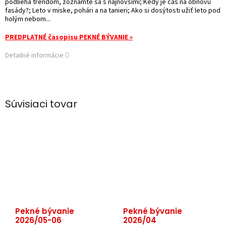
podlieha trendom, zoznámte sa s najnovšími; Kedy je čas na obnovu
fasády?; Leto v miske, pohári a na tanieri; Ako si dosýtosti užiť leto pod
holým nebom...
PREDPLATNÉ časopisu PEKNÉ BÝVANIE »
Detailné informácie
Súvisiaci tovar
Pekné bývanie
Pekné bývanie
2026/05-06
2026/04