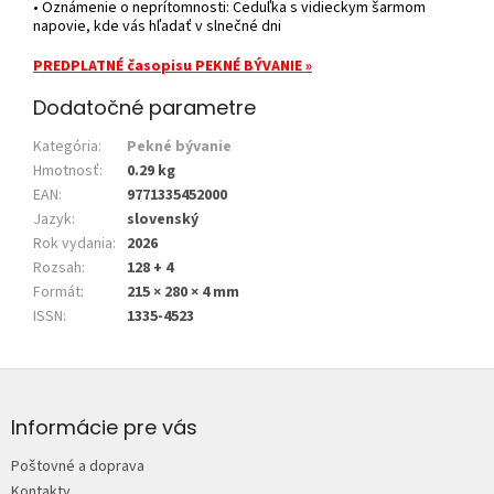
• Oznámenie o neprítomnosti: Ceduľka s vidieckym šarmom
napovie, kde vás hľadať v slnečné dni
PREDPLATNÉ časopisu PEKNÉ BÝVANIE »
Dodatočné parametre
Kategória
:
Pekné bývanie
Hmotnosť
:
0.29 kg
EAN
:
9771335452000
Jazyk
:
slovenský
Rok vydania
:
2026
Rozsah
:
128 + 4
Formát
:
215 × 280 × 4 mm
ISSN
:
1335-4523
Z
á
p
Informácie pre vás
ä
Poštovné a doprava
t
Kontakty