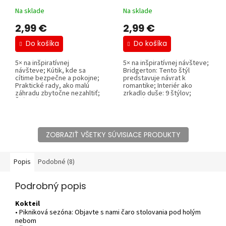
Na sklade
Na sklade
2,99 €
2,99 €
Do košíka
Do košíka
5× na inšpiratívnej
5× na inšpiratívnej návšteve;
návšteve; Kútik, kde sa
Bridgerton: Tento štýl
cítime bezpečne a pokojne;
predstavuje návrat k
Praktické rady, ako malú
romantike; Interiér ako
záhradu zbytočne nezahltiť;
zrkadlo duše: 9 štýlov;
Štýlová...
Dizajnérky...
ZOBRAZIŤ VŠETKY SÚVISIACE PRODUKTY
Popis
Podobné (8)
Podrobný popis
Kokteil
• Pikniková sezóna: Objavte s nami čaro stolovania pod holým
nebom