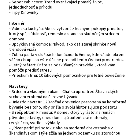
• Šepot cabincore: Trend vyznávajúci pomalý život,
jednoduchosť a prírodu
• Tipy & novinky
Interiér
• Vidiecka kuchyňa: Ako si vytvoriť z kuchyne pokojný priestor,
ktorý spája útulnosť, remeslo a stane sa skutočným srdcom
domova
• Upcyklovaná komoda: Návod, ako dať starej skrinke novú
trendovú vizáž
• Zubná pasta v službách domácnosti: Vieme, kde všade okrem
vášho chrupu sa ešte účinne presadí tento čistiaci prostriedok
• Letný reštart: Držte sa odskúšaných pravidiel, ktoré vám
pomôžu predísť stresu.
• Prieskum trhu: 10 šikovných pomocníkov pre letné osvieženie
Návštevy
• Srdcom a vlastnými rukami: Chatka uprostred Štiavnických
vrchov prerobená na čarovné bývanie
• Hniezdo návratu: 120-ročná drevenica prerobená na komfortné
bývanie bez toho, aby prišla o svoju historizujúcu podstatu
• S rešpektom k miestu: V dome, ktorý vyrástol na ruinách
pôvodnej stavby, dnes dominujú autentické materiály,
recyklácia, svetlo a výhľady
• „River park“ pri potoku: Ako sa moderná drevostavba v
škandinávskom štýle zžila na jednom pozemku so storočnou