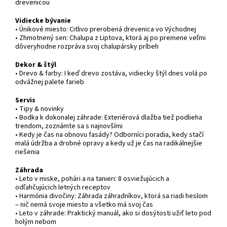
drevenicou
Vidiecke bývanie
• Únikové miesto: Citlivo prerobená drevenica vo Východnej
• Zhmotnený sen: Chalupa z Liptova, ktorá aj po premene veľmi
dôveryhodne rozpráva svoj chalupársky príbeh
Dekor & štýl
• Drevo & farby: I keď drevo zostáva, vidiecky štýl dnes volá po
odvážnej palete farieb
Servis
• Tipy & novinky
• Bodka k dokonalej záhrade: Exteriérová dlažba tiež podlieha
trendom, zoznámte sa s najnovšími
• Kedy je čas na obnovu fasády? Odborníci poradia, kedy stačí
malá údržba a drobné opravy a kedy už je čas na radikálnejšie
riešenia
Záhrada
• Leto v miske, pohári a na tanieri: 8 osviežujúcich a
odľahčujúcich letných receptov
• Harmónia divočiny: Záhrada záhradníkov, ktorá sa riadi heslom
– nič nemá svoje miesto a všetko má svoj čas
• Leto v záhrade: Praktický manuál, ako si dosýtosti užiť leto pod
holým nebom