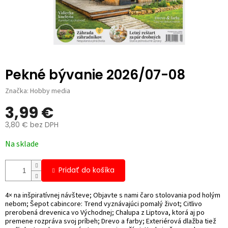
Pekné bývanie 2026/07-08
Značka:
Hobby media
3,99 €
3,80 € bez DPH
Jednotková
Na sklade
cena:
Pridať do košíka
4× na inšpiratívnej návšteve; Objavte s nami čaro stolovania pod holým
nebom; Šepot cabincore: Trend vyznávajúci pomalý život; Citlivo
prerobená drevenica vo Východnej; Chalupa z Liptova, ktorá aj po
premene rozpráva svoj príbeh; Drevo a farby; Exteriérová dlažba tiež