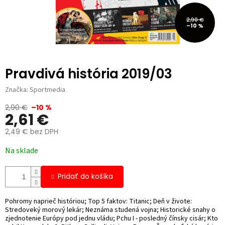
2,90 €
–10 %
Pravdivá história 2019/03
Značka:
Sportmedia
2,90 €
–10 %
2,61 €
2,49 € bez DPH
Jednotková
Na sklade
cena:
Pridať do košíka
Pohromy naprieč históriou; Top 5 faktov: Titanic; Deň v živote:
Stredoveký morový lekár; Neznáma studená vojna; Historické snahy o
zjednotenie Európy pod jednu vládu; Pchu I - posledný čínsky cisár; Kto