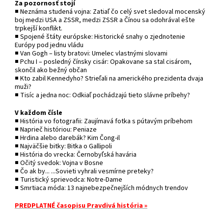
Za pozornosť stojí
■ Neznáma studená vojna: Zatiaľ čo celý svet sledoval mocenský
boj medzi USA a ZSSR, medzi ZSSR a Čínou sa odohrával ešte
trpkejší konflikt.
■ Spojené štáty európske: Historické snahy o zjednotenie
Európy pod jednu vládu
■ Van Gogh – listy bratovi: Umelec vlastnými slovami
■ Pchu I – posledný čínsky cisár: Opakovane sa stal cisárom,
skončil ako bežný občan
■ Kto zabil Kennedyho? Strieľali na amerického prezidenta dvaja
muži?
■ Tisíc a jedna noc: Odkiaľ pochádzajú tieto slávne príbehy?
V každom čísle
■ História vo fotografii: Zaujímavá fotka s pútavým príbehom
■ Naprieč históriou: Peniaze
■ Hrdina alebo darebák? Kim Čong-il
■ Najväčšie bitky: Bitka o Gallipoli
■ História do vrecka: Černobyľská havária
■ Očitý svedok: Vojna v Bosne
■ Čo ak by... ...Sovieti vyhrali vesmírne preteky?
■ Turistický sprievodca: Notre-Dame
■ Smrtiaca móda: 13 najnebezpečnejších módnych trendov
PREDPLATNÉ časopisu Pravdivá história »