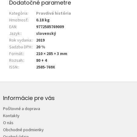
Dodatočné parametre
Kategória
:
Pravdivá história
Hmotnosť
:
0.18 kg
EAN
:
9772585769009
Jazyk:
:
slovenský
Rok vydania:
:
2019
Sadzba DPH:
:
20 %
Formát:
:
210 × 285 × 3 mm
Rozsah:
:
80 + 4
ISSN:
:
2585-769X
Z
á
p
Informácie pre vás
ä
Poštovné a doprava
t
Kontakty
i
O nás
e
Obchodné podmienky
Osobné údaje