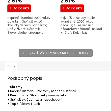
2,61 €
2,61 €
Do košíka
Do košíka
Naprieč históriou: 2000 rokov
Najväčšie záhady Biblie
povstaní; Sieň slávy: 10
vyriešené; 2000 rokov
ikonických revolucionárov;
bádania; 10 najväčších
Deň v živote: Účastník
bádateľov; Námorník na lodi
Slovenského národného
Krištofa Kolumba;
povstania;...
Zostavovanie...
ZOBRAZIŤ VŠETKY SÚVISIACE PRODUKTY
Popis
Podrobný popis
Pohromy
■ Naprieč históriou: Pohromy naprieč históriou
■ Deň v živote: Stredoveký morový lekár
■ Sieň slávy: Dobrí, zlí a nepochopení
■ Top 5 faktov: Titanic