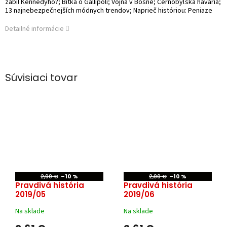
zabil Kennedyho?; Bitka o Gallipoli; Vojna v Bosne; Černobyľská havária;
13 najnebezpečnejších módnych trendov; Naprieč históriou: Peniaze
Detailné informácie
Súvisiaci tovar
2,90 €
–10 %
2,90 €
–10 %
Pravdivá história
Pravdivá história
2019/05
2019/06
Na sklade
Na sklade