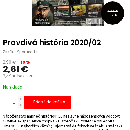
2,90 €
–10 %
Pravdivá história 2020/02
Značka:
Sportmedia
2,90 €
–10 %
2,61 €
2,49 € bez DPH
Jednotková
Na sklade
cena:
Pridať do košíka
Náboženstvo naprieč históriou; 10 neslávne náboženských vodcov;
COVID-19 – španielska chrípka 21. storočia?; Posledné dni Adolfa
Hitlera; 10 najhorších väzníc; Tajomstvá delfských veštieb; Arménska