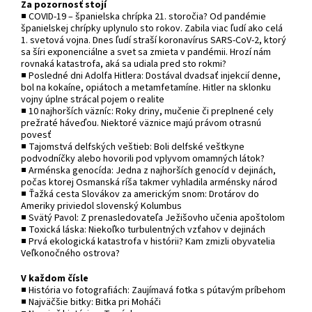
Za pozornosť stojí
■ COVID-19 – španielska chrípka 21. storočia? Od pandémie
španielskej chrípky uplynulo sto rokov. Zabila viac ľudí ako celá
1. svetová vojna. Dnes ľudí straší koronavírus SARS-CoV-2, ktorý
sa šíri exponenciálne a svet sa zmieta v pandémii. Hrozí nám
rovnaká katastrofa, aká sa udiala pred sto rokmi?
■ Posledné dni Adolfa Hitlera: Dostával dvadsať injekcií denne,
bol na kokaíne, opiátoch a metamfetamíne. Hitler na sklonku
vojny úplne strácal pojem o realite
■ 10 najhorších väzníc: Roky driny, mučenie či preplnené cely
prežraté háveďou. Niektoré väznice majú právom otrasnú
povesť
■ Tajomstvá delfských veštieb: Boli delfské veštkyne
podvodníčky alebo hovorili pod vplyvom omamných látok?
■ Arménska genocída: Jedna z najhorších genocíd v dejinách,
počas ktorej Osmanská ríša takmer vyhladila arménsky národ
■ Ťažká cesta Slovákov za americkým snom: Drotárov do
Ameriky priviedol slovenský Kolumbus
■ Svätý Pavol: Z prenasledovateľa Ježišovho učenia apoštolom
■ Toxická láska: Niekoľko turbulentných vzťahov v dejinách
■ Prvá ekologická katastrofa v histórii? Kam zmizli obyvatelia
Veľkonočného ostrova?
V každom čísle
■ História vo fotografiách: Zaujímavá fotka s pútavým príbehom
■ Najväčšie bitky: Bitka pri Moháči