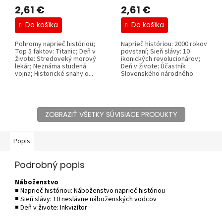
2,61 €
2,61 €
Do košíka
Do košíka
Pohromy naprieč históriou;
Naprieč históriou: 2000 rokov
Top 5 faktov: Titanic; Deň v
povstaní; Sieň slávy: 10
živote: Stredoveký morový
ikonických revolucionárov;
lekár; Neznáma studená
Deň v živote: Účastník
vojna; Historické snahy o...
Slovenského národného
povstania;...
ZOBRAZIŤ VŠETKY SÚVISIACE PRODUKTY
Popis
Podrobný popis
Náboženstvo
■ Naprieč históriou: Náboženstvo naprieč históriou
■ Sieň slávy: 10 neslávne náboženských vodcov
■ Deň v živote: Inkvizítor