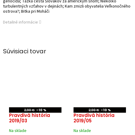
genocída; Ťažká cesta Slovákov za americkým snom; Niekoľko
turbulentných vzťahov v dejinách; Kam zmizli obyvatelia Veľkonočného
ostrova?; Bitka pri Moháči
Detailné informácie
Súvisiaci tovar
2,90 €
–10 %
2,90 €
–10 %
Pravdivá história
Pravdivá história
2019/03
2019/05
Na sklade
Na sklade