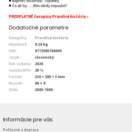
■ Naprieč históriou: Topánky
■ Čo ak by... ...Rím nikdy nepadol?
PREDPLATNÉ časopisu Pravdivá história »
Dodatočné parametre
Kategória
:
Pravdivá história
Hmotnosť
:
0.18 kg
EAN
:
9772585769009
Jazyk:
:
slovenský
Rok vydania:
:
2020
Sadzba DPH:
:
20 %
Formát:
:
210 × 285 × 3 mm
Rozsah:
:
80 + 4
ISSN:
:
2585-769X
Z
á
p
Informácie pre vás
ä
Poštovné a doprava