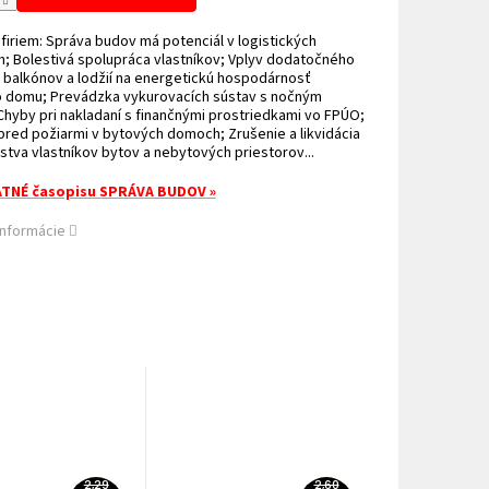
firiem: Správa budov má potenciál v logistických
; Bolestivá spolupráca vlastníkov; Vplyv dodatočného
 balkónov a lodžií na energetickú hospodárnosť
 domu; Prevádzka vykurovacích sústav s nočným
hyby pri nakladaní s finančnými prostriedkami vo FPÚO;
red požiarmi v bytových domoch; Zrušenie a likvidácia
tva vlastníkov bytov a nebytových priestorov...
TNÉ časopisu SPRÁVA BUDOV »
informácie
2,29
2,60