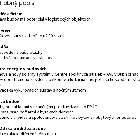
drobný popis
íček firiem
ráva budov má potenciál v logistických objektoch
rview
 Slovensku sa zatepľuje už 30 rokov
adňa
povede na vaše otázky
estivá spolupráca vlastníkov
ra energie v budovách
nova a nový solárny systém v Centre sociálnych služieb – AVE v Dubnici na
lyv dodatočného zasklenia balkónov a lodžií na energetickú hospodárnosť
u
evádzka vykurovacích sústav s nočným útlmom
áva budov
yby pri nakladaní s finančnými prostriedkami vo FPÚO
hrana pred požiarmi v bytových domoch
ušenie a likvidácia spoločenstva vlastníkov bytov a nebytových priestorov
ádzka a údržba budov
l regulácie diferenčného tlaku