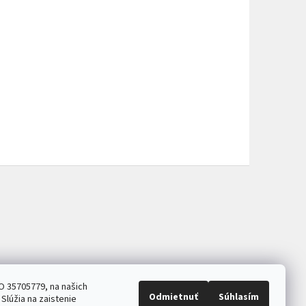
O 35705779, na našich
Odmietnuť
Súhlasím
Slúžia na zaistenie