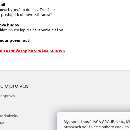
iál
nova bytového domu v Trenčíne
 pristúpiť k obnove zábradlia?
ova budov
chlotuhnúce lepidlá na lepenie dlažby
ndár povinností
PLATNÉ časopisu SPRÁVA BUDOV »
cie pre vás
 doprava
podmienky
My, spoločnosť JAGA GROUP, s.r.o., IČ
je
stránkach používame súbory cookies. 