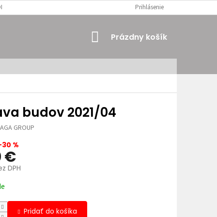
MIENKY
OSOBNÉ ÚDAJE
Prihlásenie
NÁKUPNÝ
Prázdny košík
KOŠÍK
áva budov 2021/04
JAGA GROUP
–30 %
0 €
bez DPH
ová
de
Pridať do košíka