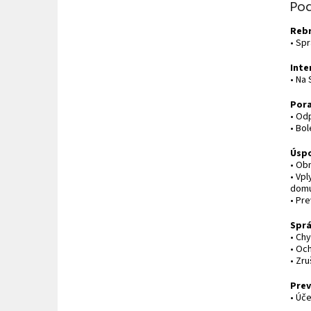
Po
Rebr
• Sp
Inte
• Na
Por
• Od
• Bol
Úspo
• Ob
• Vp
dom
• Pr
Spr
• Ch
• Oc
• Zr
Prev
• Úče