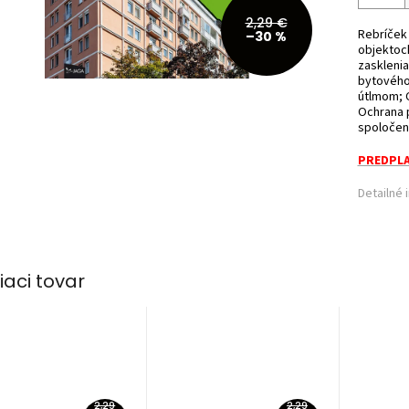
2,29 €
Rebríček 
–30 %
objektoch
zasklenia
bytového
útlmom; C
Ochrana p
spoločens
PREDPLA
Detailné 
iaci tovar
2,29
2,29