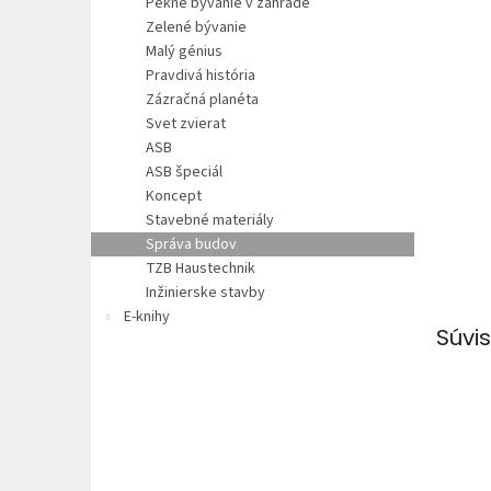
Pekné bývanie v záhrade
Zelené bývanie
Malý génius
Pravdivá história
Zázračná planéta
Svet zvierat
ASB
ASB špeciál
Koncept
Stavebné materiály
Správa budov
TZB Haustechnik
Inžinierske stavby
E-knihy
Súvis