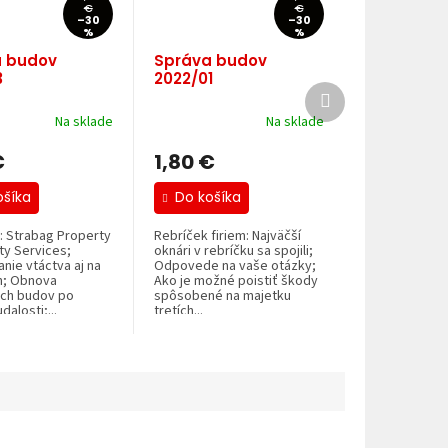
€
€
–30
–30
%
%
 budov
Správa budov
3
2022/01
Ďalší
produkt
Na sklade
Na sklade
€
1,80 €
ošíka
Do košíka
: Strabag Property
Rebríček firiem: Najväčší
ity Services;
oknári v rebríčku sa spojili;
nie vtáctva aj na
Odpovede na vaše otázky;
h; Obnova
Ako je možné poistiť škody
ich budov po
spôsobené na majetku
dalosti;...
tretích...