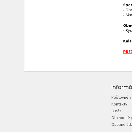
Špec
• Ob
• Ako
Obn
• Rý
Kale
PRED
Z
á
p
Informá
ä
Poštovné a
t
Kontakty
i
O nás
e
Obchodné 
Osobné úda