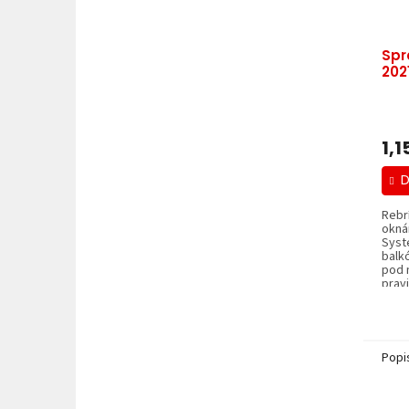
Spr
202
1,1
D
Rebr
okná
Syst
balk
pod 
pravi
Popi