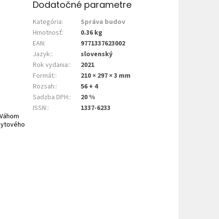
Dodatočné parametre
Kategória
:
Správa budov
Hmotnosť
:
0.36 kg
EAN
:
9771337623002
Jazyk:
:
slovenský
Rok vydania:
:
2021
Formát:
:
210 × 297 × 3 mm
Rozsah:
:
56 + 4
Sadzba DPH:
:
20 %
ISSN:
:
1337-6233
d Váhom
 bytového