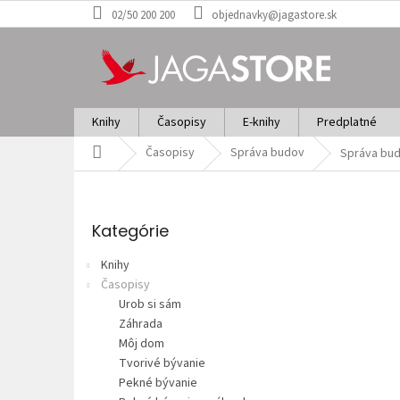
Prejsť
02/50 200 200
objednavky@jagastore.sk
na
obsah
Knihy
Časopisy
E-knihy
Predplatné
Domov
Časopisy
Správa budov
Správa bud
B
o
Preskočiť
č
kategórie
Kategórie
n
ý
Knihy
p
Časopisy
a
Urob si sám
n
Záhrada
e
Môj dom
l
Tvorivé bývanie
Pekné bývanie