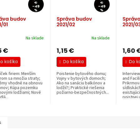
€
€
–49
–49
%
%
áva budov
Správa budov
Správa
1/01
2021/02
2021/0
Na sklade
Na sklade
5 €
1,15 €
1,60 
o košíka
Do košíka
Do k
íček firiem: Menším
Poistenie bytového domu;
Interview
rom sa množia straty;
Vojny v bytových domoch;
and Facil
émy vhodné na obnovu
Ako na sanáciu balkónov a
Prikrmova
ónov; Kúpa pozemku
lodžií?; Praktické riešenia
sídliskác
novými lodžiami; Nové
požiarno-bezpečnostných...
existujúc
dlá...
poistnej u
s