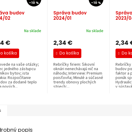
–10 %
–10 %
áva budov
Správa budov
Správa
4/02
2024/01
2023/0
Na sklade
Na sklade
34 €
2,34 €
2,34 
o košíka
Do košíka
Do k
vede na vaše otázky;
Rebríčky firiem: Šikovní
Rebríčky 
ec jedného zástupcu
oknári nenechávajú nič na
budov po
níkov bytov; ista
náhodu; Interview: Premium
faktor a
akia: Rozpočítanie
poisťovňa; Minulé a súčasné
ponúk sp
adov za dodané teplo
trendy obnovy plochých
Hydrauli
 nových...
striech;...
v sústavá
s
drobný popis