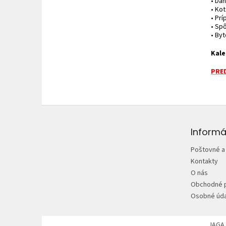
• Da
• Ko
• Prí
• Spô
• By
Kale
PRED
Z
á
p
Informá
ä
Poštovné a
t
Kontakty
i
O nás
e
Obchodné 
Osobné úda
JAGA.