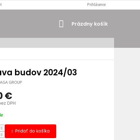
MIENKY
OSOBNÉ ÚDAJE
Prihlásenie
NÁKUPNÝ
Prázdny košík
KOŠÍK
áva budov 2024/03
JAGA GROUP
0 €
bez DPH
ová
de
Pridať do košíka