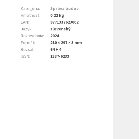
Kategória
:
Správa budov
Hmotnosť
:
0.22 kg
EAN
:
9771337623002
Jazyk
:
slovenský
Rok vydania
:
2024
Formát
:
210 × 297 × 3 mm
Rozsah
:
64 + 4
ISSN
:
1337-6233