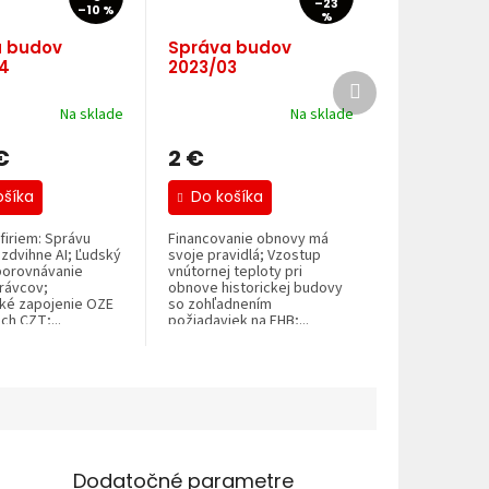
–23
–10 %
%
 budov
Správa budov
4
2023/03
Ďalší
produkt
Na sklade
Na sklade
€
2 €
ošíka
Do košíka
firiem: Správu
Financovanie obnovy má
zdvihne AI; Ľudský
svoje pravidlá; Vzostup
 porovnávanie
vnútornej teploty pri
rávcov;
obnove historickej budovy
cké zapojenie OZE
so zohľadnením
ch CZT;...
požiadaviek na EHB;...
Dodatočné parametre