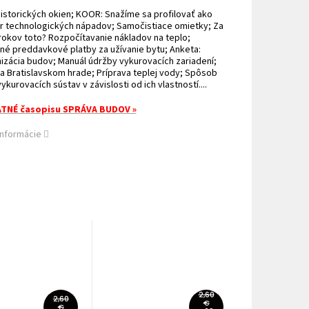
storických okien; KOOR: Snažíme sa profilovať ako
r technologických nápadov; Samočistiace omietky; Za
okov toto? Rozpočítavanie nákladov na teplo;
né preddavkové platby za užívanie bytu; Anketa:
zácia budov; Manuál údržby vykurovacích zariadení;
a Bratislavskom hrade; Príprava teplej vody; Spôsob
vykurovacích sústav v závislosti od ich vlastností....
TNÉ časopisu SPRÁVA BUDOV »
informácie
2,60
2,60
€
€