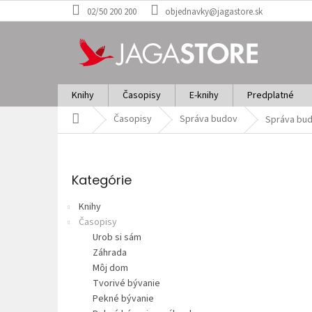
Prejsť
02/50 200 200
objednavky@jagastore.sk
na
obsah
Knihy
Časopisy
E-knihy
Predplatné
Domov
Časopisy
Správa budov
Správa bud
B
o
Preskočiť
č
kategórie
Kategórie
n
ý
Knihy
p
Časopisy
a
Urob si sám
n
Záhrada
e
Môj dom
l
Tvorivé bývanie
Pekné bývanie