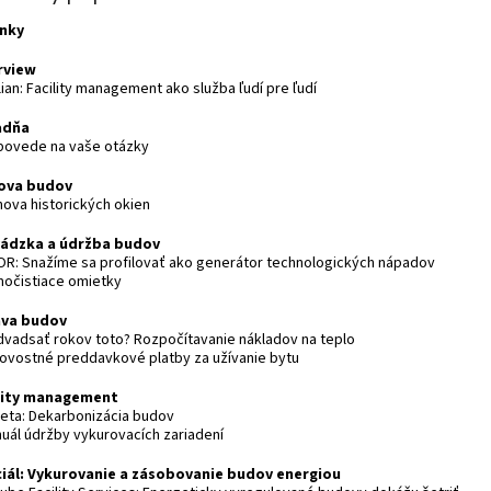
nky
rview
lian: Facility management ako služba ľudí pre ľudí
adňa
povede na vaše otázky
ova budov
nova historických okien
ádzka a údržba budov
OR: Snažíme sa profilovať ako generátor technologických nápadov
močistiace omietky
áva budov
 dvadsať rokov toto? Rozpočítavanie nákladov na teplo
tovostné preddavkové platby za užívanie bytu
lity management
keta: Dekarbonizácia budov
nuál údržby vykurovacích zariadení
iál: Vykurovanie a zásobovanie budov energiou