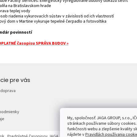
nube Facility Services: Energeticky vyregulované budovy dokážu šetriť
tolňa na Bratislavskom hrade
prava teplej vody
sob riadenia vykurovacích sústav v závislosti od ich vlastností
tový dom v Martine vykuruje tepelné čerpadlo a fotovoltika
ndár povinností
PLATNÉ časopisu SPRÁVA BUDOV »
cie pre vás
 doprava
podmienky
My, spoločnosť JAGA GROUP, s.r.o., IČ
je
stránkach používame súbory cookies. 
funkčnosti webu a zlepšenie kvality sl
nájdete v
Pravidlách používania cooki
sk
Predplatné časopisov JAGA
Mojdom.sk
Urobsisam.sk
Zahrada.sk