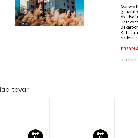
Obnova hi
generáto
dvadsať r
Hotovost
Dekarboni
Kotolňa n
riadenia 
PREDPLA
Detailné 
iaci tovar
2,60
2,60
€
€