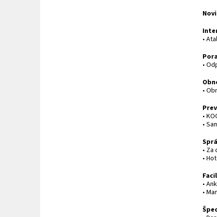
Novi
Inte
• Ata
Por
• Od
Obn
• Ob
Prev
• KO
• Sa
Spr
• Za
• Ho
Faci
• An
• Ma
Špec