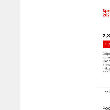
Spr
202
2,
D
Odpo
Koni
vlast
Slov
nákl
podľa
Popi
Po