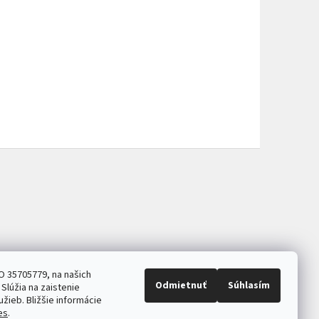
O 35705779, na našich
Odmietnuť
Súhlasím
Slúžia na zaistenie
užieb. Bližšie informácie
es
.
ASB.sk