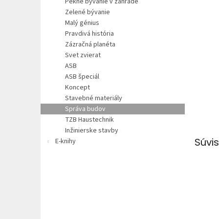
Pekné bývanie v záhrade
Zelené bývanie
Malý génius
Pravdivá história
Zázračná planéta
Svet zvierat
ASB
ASB špeciál
Koncept
Stavebné materiály
Správa budov
TZB Haustechnik
Inžinierske stavby
Súvis
E-knihy