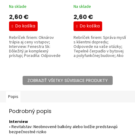
Na sklade
Na sklade
2,60 €
2,60 €
Do košíka
Do košíka
Rebríček firiem: Oknárov
Rebríček firiem: Správa myslí
trápia aj ceny vstupov;
s klientmi dopredu;
Interview: Fenestra Sk:
Odpovede na vaše otázky;
Dôležitý je komplexný
Tepelné čerpadlo v bytovej
prístup; Poradňa: Odpovede
a polyfunkčnej budove; Ako
na vaše otázky;...
znížiť...
ZOBRAZIŤ VŠETKY SÚVISIACE PRODUKTY
Popis
Podrobný popis
Interview
• Revitalstav: Neobnovené balkóny alebo lodžie predstavujú
bezpečnostné riziko