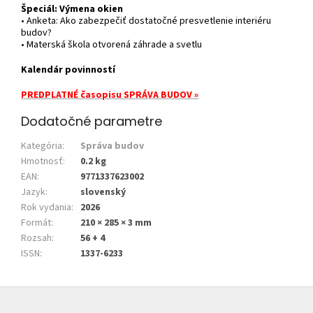
Špeciál: Výmena okien
• Anketa: Ako zabezpečiť dostatočné presvetlenie interiéru
budov?
• Materská škola otvorená záhrade a svetlu
Kalendár povinností
PREDPLATNÉ časopisu SPRÁVA BUDOV »
Dodatočné parametre
Kategória
:
Správa budov
Hmotnosť
:
0.2 kg
EAN
:
9771337623002
Jazyk
:
slovenský
Rok vydania
:
2026
Formát
:
210 × 285 × 3 mm
Rozsah
:
56 + 4
ISSN
:
1337-6233
Z
á