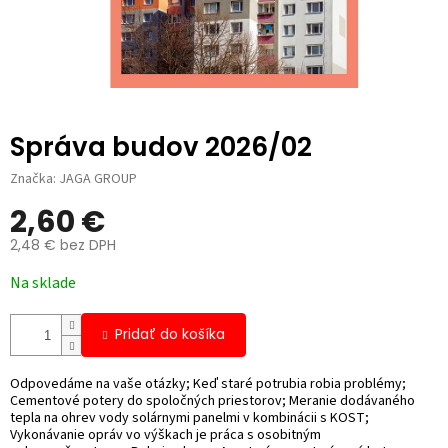
Správa budov 2026/02
Značka:
JAGA GROUP
2,60 €
2,48 € bez DPH
Jednotková
Na sklade
cena:
Pridať do košíka
Odpovedáme na vaše otázky; Keď staré potrubia robia problémy;
Cementové potery do spoločných priestorov; Meranie dodávaného
tepla na ohrev vody solárnymi panelmi v kombinácii s KOST;
Vykonávanie opráv vo výškach je práca s osobitným