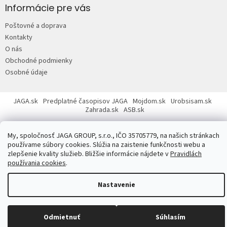
p
Informácie pre vás
ä
Poštovné a doprava
t
Kontakty
i
O nás
e
Obchodné podmienky
Osobné údaje
JAGA.sk
Predplatné časopisov JAGA
Mojdom.sk
Urobsisam.sk
Zahrada.sk
ASB.sk
My, spoločnosť JAGA GROUP, s.r.o., IČO 35705779, na našich stránkach
používame súbory cookies. Slúžia na zaistenie funkčnosti webu a
zlepšenie kvality služieb. Bližšie informácie nájdete v
Pravidlách
používania cookies
.
Copyright 2026
JAGASTORE.sk
. Všetky práva vyhradené.
Upraviť
nastavenie cookies
Nastavenie
Odmietnuť
Súhlasím