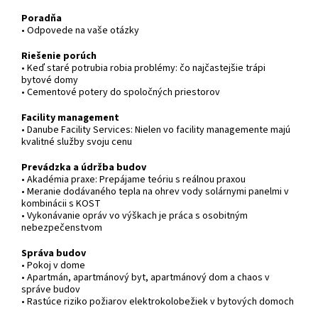
Poradňa
• Odpovede na vaše otázky
Riešenie porúch
• Keď staré potrubia robia problémy: čo najčastejšie trápi
bytové domy
• Cementové potery do spoločných priestorov
Facility management
• Danube Facility Services: Nielen vo facility managemente majú
kvalitné služby svoju cenu
Prevádzka a údržba budov
• Akadémia praxe: Prepájame teóriu s reálnou praxou
• Meranie dodávaného tepla na ohrev vody solárnymi panelmi v
kombinácii s KOST
• Vykonávanie opráv vo výškach je práca s osobitným
nebezpečenstvom
Správa budov
• Pokoj v dome
• Apartmán, apartmánový byt, apartmánový dom a chaos v
správe budov
• Rastúce riziko požiarov elektrokolobežiek v bytových domoch