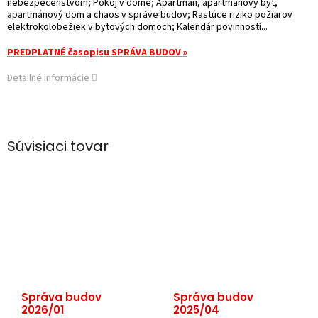
nebezpečenstvom; Pokoj v dome; Apartmán, apartmánový byt,
apartmánový dom a chaos v správe budov; Rastúce riziko požiarov
elektrokolobežiek v bytových domoch; Kalendár povinností...
PREDPLATNÉ časopisu SPRÁVA BUDOV »
Detailné informácie
Súvisiaci tovar
Správa budov
Správa budov
2026/01
2025/04