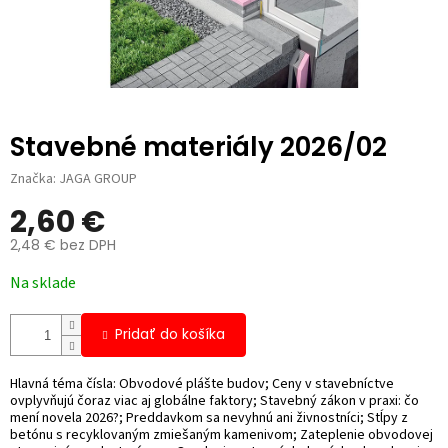
Stavebné materiály 2026/02
Značka:
JAGA GROUP
2,60 €
2,48 € bez DPH
Jednotková
Na sklade
cena:
Pridať do košíka
Hlavná téma čísla: Obvodové plášte budov; Ceny v stavebníctve
ovplyvňujú čoraz viac aj globálne faktory; Stavebný zákon v praxi: čo
mení novela 2026?; Preddavkom sa nevyhnú ani živnostníci; Stĺpy z
betónu s recyklovaným zmiešaným kamenivom; Zateplenie obvodovej