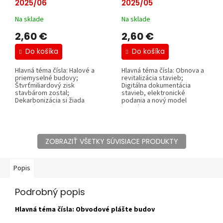
2025/06
2025/05
Na sklade
Na sklade
2,60 €
2,60 €
Do košíka
Do košíka
Hlavná téma čísla: Halové a
Hlavná téma čísla: Obnova a
priemyselné budovy;
revitalizácia stavieb;
Štvrťmiliardový zisk
Digitálna dokumentácia
stavbárom zostal;
stavieb, elektronické
Dekarbonizácia si žiada
podania a nový model
investície; Oživenie...
povoľovania;...
ZOBRAZIŤ VŠETKY SÚVISIACE PRODUKTY
Popis
Podrobný popis
Hlavná téma čísla: Obvodové plášte budov