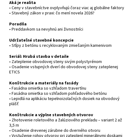
Aká je realita
• Ceny v stavebníctve ovplyvňujú čoraz viac aj globálne faktory
• Stavebný zákon v praxi: čo mení novela 2026?
Poradňa
• Preddavkom sa nevyhnú ani živnostníci
Udržateľné stavebné koncepcie
• Stĺpy z betónu s recyklovaným zmiešaným kamenivom
Seriál: Hrubá stavba v detaile
• Zateplenie obvodovej steny sivým polystyrénom
• Osadenie vstupných dverí do obvodovej steny zateplenej
ETICS
Konštrukcie a materiály na fasády
• Fasádna omietka so vzhľadom travertínu
• Fasádna omietka so vzhľadom pohľadového betónu
• Lepidlá na aplikáciu tepelnoizolačných dosiek na obvodový
plášť
Konštrukcie a výplne stavebných otvorov
• Zhotovenie roletového a žalúziového prekladu – variant 2 až
3,5 m
• Osadenie drevenej zárubne do dverného otvoru
• Vystuženie rohov otvorov pri zateplení minerálnymi doskami