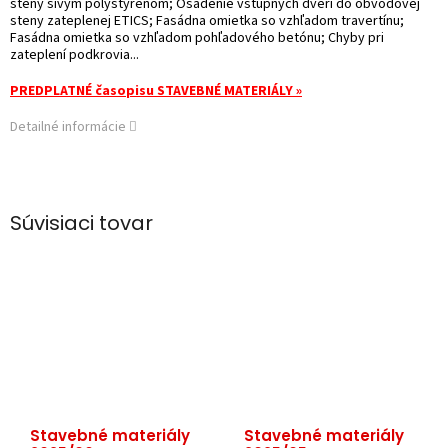
steny sivým polystyrénom; Osadenie vstupných dverí do obvodovej
steny zateplenej ETICS; Fasádna omietka so vzhľadom travertínu;
Fasádna omietka so vzhľadom pohľadového betónu; Chyby pri
zateplení podkrovia...
PREDPLATNÉ časopisu STAVEBNÉ MATERIÁLY »
Detailné informácie
Súvisiaci tovar
Stavebné materiály
Stavebné materiály