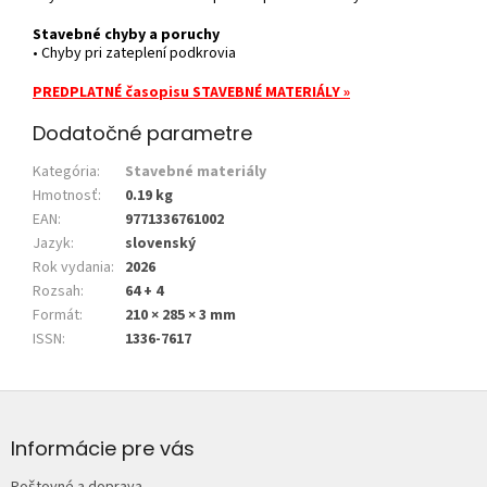
Stavebné chyby a poruchy
• Chyby pri zateplení podkrovia
PREDPLATNÉ časopisu STAVEBNÉ MATERIÁLY »
Dodatočné parametre
Kategória
:
Stavebné materiály
Hmotnosť
:
0.19 kg
EAN
:
9771336761002
Jazyk
:
slovenský
Rok vydania
:
2026
Rozsah
:
64 + 4
Formát
:
210 × 285 × 3 mm
ISSN
:
1336-7617
Z
á
p
Informácie pre vás
ä
Poštovné a doprava