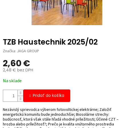
TZB Haustechnik 2025/02
Značka:
JAGA GROUP
2,60 €
2,48 € bez DPH
Jednotková
Na sklade
cena:
Pridať do košíka
Nezávislý sprievodca výberom fotovoltickej elektrárne; Založiť
energetickú komunitu bude jednoduchšie; Biosolárne strechy:
budúcnosť, ktorá však stále hľadá vhodné príležitosti; Účinné CZT –
hrozba alebo príležitosť?; Prečo je kvalita vnútorného prostredia