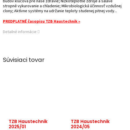
budov kľúčová pre naše zdravie; Nízkoteplotné zdroje a sálavé
stropné vykurovanie a chladenie; Mikrobiologická účinnosť vzdušnej
clony; Aktívne systémy na udržanie teploty studenej pitnej vody...
PREDPLATNÉ časopisu TZB Haustechnik »
Detailné informácie
Súvisiaci tovar
TZB Haustechnik
TZB Haustechnik
2025/01
2024/05