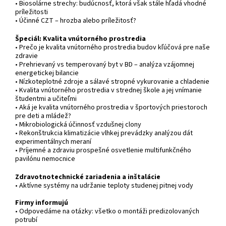
• Biosolárne strechy: budúcnosť, ktorá však stále hľadá vhodné
príležitosti
• Účinné CZT – hrozba alebo príležitosť?
Špeciál: Kvalita vnútorného prostredia
• Prečo je kvalita vnútorného prostredia budov kľúčová pre naše
zdravie
• Prehrievaný vs temperovaný byt v BD – analýza vzájomnej
energetickej bilancie
• Nízkoteplotné zdroje a sálavé stropné vykurovanie a chladenie
• Kvalita vnútorného prostredia v strednej škole a jej vnímanie
študentmi a učiteľmi
• Aká je kvalita vnútorného prostredia v športových priestoroch
pre deti a mládež?
• Mikrobiologická účinnosť vzdušnej clony
• Rekonštrukcia klimatizácie vlhkej prevádzky analýzou dát
experimentálnych meraní
• Príjemné a zdraviu prospešné osvetlenie multifunkčného
pavilónu nemocnice
Zdravotnotechnické zariadenia a inštalácie
• Aktívne systémy na udržanie teploty studenej pitnej vody
Firmy informujú
• Odpovedáme na otázky: všetko o montáži predizolovaných
potrubí