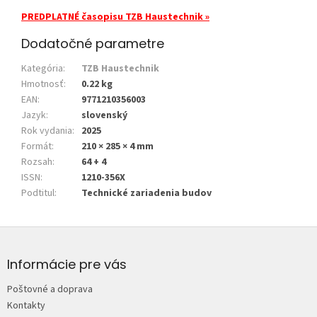
PREDPLATNÉ časopisu TZB Haustechnik »
Dodatočné parametre
Kategória
:
TZB Haustechnik
Hmotnosť
:
0.22 kg
EAN
:
9771210356003
Jazyk
:
slovenský
Rok vydania
:
2025
Formát
:
210 × 285 × 4 mm
Rozsah
:
64 + 4
ISSN
:
1210-356X
Podtitul
:
Technické zariadenia budov
Z
á
p
Informácie pre vás
ä
Poštovné a doprava
t
Kontakty
i