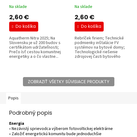
Na sklade
Na sklade
2,60 €
2,60 €
Do košíka
Do košíka
Aquatherm Nitra 2025; Na
Rebríček firiem; Technické
Slovensku je už 200 budov s
podmienky inštalácie FV
certifikátom udržateľnosti;
systémov na bytové domy;
Prečo ísť cestou komunitnej
Technologické riešenie
energetiky a o čo vlastne...
zdrojovej časti bytového
domu s...
ZOBRAZIŤ VŠETKY SÚVISIACE PRODUKTY
Popis
Podrobný popis
Energia
• Nezávislý sprievodca výberom fotovoltickej elektrárne
• Založiť energetickú komunitu bude jednoduchšie