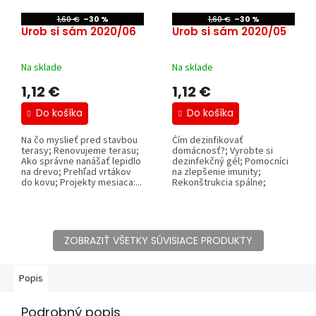
1,60 €
–30 %
1,60 €
–30 %
Urob si sám 2020/06
Urob si sám 2020/05
Na sklade
Na sklade
1,12 €
1,12 €
Do košíka
Do košíka
Na čo myslieť pred stavbou
Čím dezinfikovať
terasy; Renovujeme terasu;
domácnosť?; Vyrobte si
Ako správne nanášať lepidlo
dezinfekčný gél; Pomocníci
na drevo; Prehľad vrtákov
na zlepšenie imunity;
do kovu; Projekty mesiaca:...
Rekonštrukcia spálne;
Obklad steny laminátovou...
ZOBRAZIŤ VŠETKY SÚVISIACE PRODUKTY
Popis
Podrobný popis