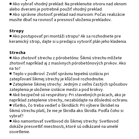
■ Ako vybrať vhodný preklad: Na preklenutie otvoru nad oknom
alebo dverami je potrebné použiť vhodný preklad.
■ Ako správne zhotoviť preklad nad murivom: Počas realizácie
musíte dbať na rovnosť a presnosť uloženia prekladov.
Stropy
■ Ako postupovať pri montáži stropu? Ak sa rozhodnete pre
keramický strop, dajte si u predajcu vytvoriť plán jeho kladenia.
Strecha
■ Ako zhotoviť strechu z pórobetónu: Šikmú strechu môžete
zhotoviť napríklad aj z masívnych pórobetónových prvkov. Ako
na to?
■ Teplo v podkroví: Zvoliť správnu tepelnú izoláciu pri
zatepľovaní šikmej strechy je kľúčové rozhodnutie.
■ Zateplenie šikmej strechy: Jedným z veľmi častých spôsobov
zateplenia je uloženie izolácie medzi a pod krokvy.
■ Aké bezpečné sú respirátory: Pri stavebných prácach, ako je
napríklad zateplenie strechy, nezabúdajte na dôslednú ochranu.
■ Všetko, čo treba vedieť o škridlách: Pri výbere škridiel na
šikmú strechu platí, že nie je škridla ako škridla. Podľa čoho si
vybrať?
■ Ako namontovať svetlovod do šikmej strechy: Svetlovod
dokáže presvetliť miestnosti, ktoré sú odkázané na umelé
osvetlenie.