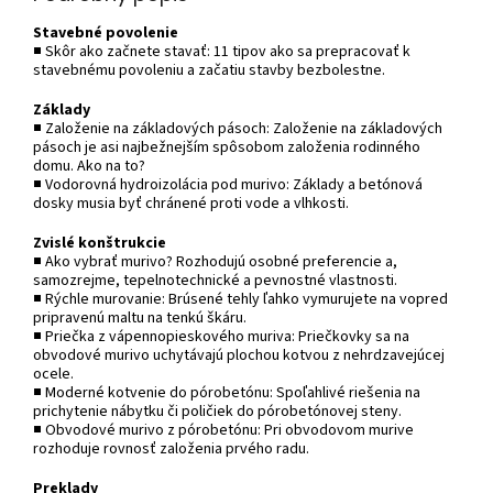
Stavebné povolenie
■ Skôr ako začnete stavať: 11 tipov ako sa prepracovať k
stavebnému povoleniu a začatiu stavby bezbolestne.
Základy
■ Založenie na základových pásoch: Založenie na základových
pásoch je asi najbežnejším spôsobom založenia rodinného
domu. Ako na to?
■ Vodorovná hydroizolácia pod murivo: Základy a betónová
dosky musia byť chránené proti vode a vlhkosti.
Zvislé konštrukcie
■ Ako vybrať murivo? Rozhodujú osobné preferencie a,
samozrejme, tepelnotechnické a pevnostné vlastnosti.
■ Rýchle murovanie: Brúsené tehly ľahko vymurujete na vopred
pripravenú maltu na tenkú škáru.
■ Priečka z vápennopieskového muriva: Priečkovky sa na
obvodové murivo uchytávajú plochou kotvou z nehrdzavejúcej
ocele.
■ Moderné kotvenie do pórobetónu: Spoľahlivé riešenia na
prichytenie nábytku či poličiek do pórobetónovej steny.
■ Obvodové murivo z pórobetónu: Pri obvodovom murive
rozhoduje rovnosť založenia prvého radu.
Preklady