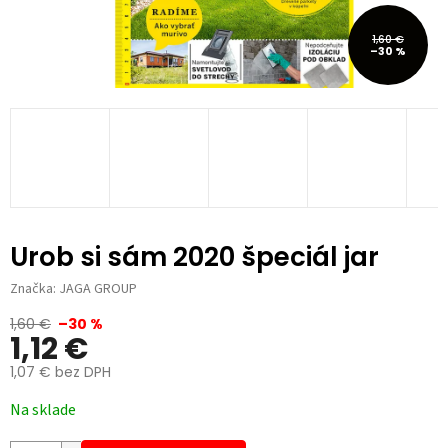
1,60 €
–30 %
Urob si sám 2020 špeciál jar
Značka:
JAGA GROUP
1,60 €
–30 %
1,12 €
1,07 € bez DPH
Jednotková
Na sklade
cena: