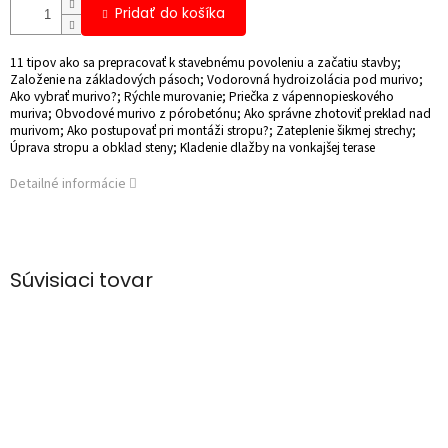
Pridať do košíka
11 tipov ako sa prepracovať k stavebnému povoleniu a začatiu stavby;
Založenie na základových pásoch; Vodorovná hydroizolácia pod murivo;
Ako vybrať murivo?; Rýchle murovanie; Priečka z vápennopieskového
muriva; Obvodové murivo z pórobetónu; Ako správne zhotoviť preklad nad
murivom; Ako postupovať pri montáži stropu?; Zateplenie šikmej strechy;
Úprava stropu a obklad steny; Kladenie dlažby na vonkajšej terase
Detailné informácie
Súvisiaci tovar