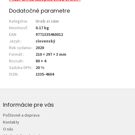
Dodatočné parametre
Kategória
:
Urob si sám
Hmotnosť
:
0.17 kg
EAN
:
9771335460012
Jazyk:
:
slovenský
Rok vydania:
:
2020
Formát:
:
210 × 297 × 3 mm
Rozsah:
:
80 + 4
Sadzba DPH:
:
20 %
ISSN:
:
1335-4604
Z
á
p
Informácie pre vás
ä
Poštovné a doprava
t
Kontakty
i
O nás
e