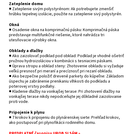
Zateplenie domu
■ Zateplenie sivým polystyrénom: Ak potrebujete zmenšiť
hrúbku tepelnej izolácie, použite na zateplenie sivý polystyrén.
Okná
■ Osadenie okna na komprimačnú pásku: Komprimačná páska
predstavuje multifunkčné riešenie, ktoré nahrádza tri
utesňovacie výrobky okna.
Obklady a dlažby
■ Ako zaizolovať podklad pod obklad: Podklad je vhodné ošetriť
pružnou hydroizoláciou v kombinácii s tesniacimi páskami.
■ Úprava stropu a obklad steny: Zhotovenie obkladu si vyžaduje
veľkú presnosť pri meraní a precíznosť pri rezaní obkladu.
■ Ako bezpečne položiť drevené parkety do kúpeľne: Základom
úspechu je zabránenie prenikaniu vlhkosti do podkladu a
poterovej vrstvy podlahy.
■ Kladenie dlažby na vonkajšej terase: Pri zhotovení dlažby na
vonkajšej terase nikdy nepodceňujte jej dôkladné zaizolovanie
proti vode.
Pripojenie k plynu
■ 7 krokov k pripojeniu do plynárenskej siete: Prehľad krokov,
ako postupovať pri plynofikácii rodinného domu.
PREDPLATNÉ časopisu UROB SI SÁM »