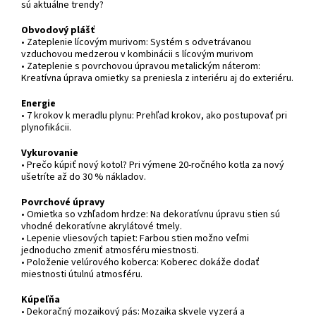
sú aktuálne trendy?
Obvodový plášť
• Zateplenie lícovým murivom: Systém s odvetrávanou
vzduchovou medzerou v kombinácii s lícovým murivom
• Zateplenie s povrchovou úpravou metalickým náterom:
Kreatívna úprava omietky sa preniesla z interiéru aj do exteriéru.
Energie
• 7 krokov k meradlu plynu: Prehľad krokov, ako postupovať pri
plynofikácii.
Vykurovanie
• Prečo kúpiť nový kotol? Pri výmene 20-ročného kotla za nový
ušetríte až do 30 % nákladov.
Povrchové úpravy
• Omietka so vzhľadom hrdze: Na dekoratívnu úpravu stien sú
vhodné dekoratívne akrylátové tmely.
• Lepenie vliesových tapiet: Farbou stien možno veľmi
jednoducho zmeniť atmosféru miestnosti.
• Položenie velúrového koberca: Koberec dokáže dodať
miestnosti útulnú atmosféru.
Kúpeľňa
• Dekoračný mozaikový pás: Mozaika skvele vyzerá a