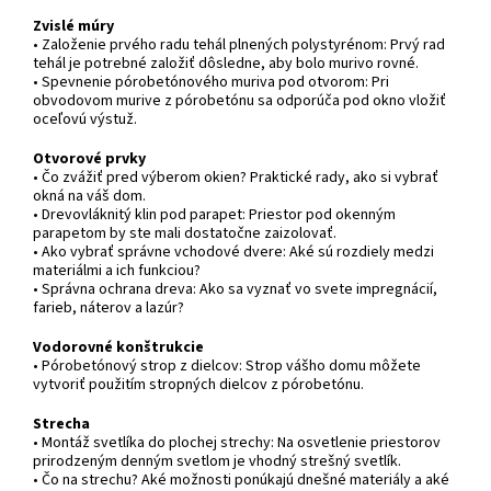
Zvislé múry
• Založenie prvého radu tehál plnených polystyrénom: Prvý rad
tehál je potrebné založiť dôsledne, aby bolo murivo rovné.
• Spevnenie pórobetónového muriva pod otvorom: Pri
obvodovom murive z pórobetónu sa odporúča pod okno vložiť
oceľovú výstuž.
Otvorové prvky
• Čo zvážiť pred výberom okien? Praktické rady, ako si vybrať
okná na váš dom.
• Drevovláknitý klin pod parapet: Priestor pod okenným
parapetom by ste mali dostatočne zaizolovať.
• Ako vybrať správne vchodové dvere: Aké sú rozdiely medzi
materiálmi a ich funkciou?
• Správna ochrana dreva: Ako sa vyznať vo svete impregnácií,
farieb, náterov a lazúr?
Vodorovné konštrukcie
• Pórobetónový strop z dielcov: Strop vášho domu môžete
vytvoriť použitím stropných dielcov z pórobetónu.
Strecha
• Montáž svetlíka do plochej strechy: Na osvetlenie priestorov
prirodzeným denným svetlom je vhodný strešný svetlík.
• Čo na strechu? Aké možnosti ponúkajú dnešné materiály a aké