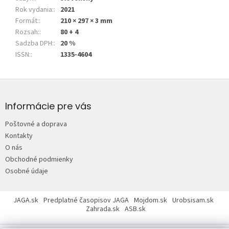
Rok vydania:
:
2021
Formát:
:
210 × 297 × 3 mm
Rozsah:
:
80 + 4
Sadzba DPH:
:
20 %
ISSN:
:
1335-4604
Z
á
p
Informácie pre vás
ä
Poštovné a doprava
t
Kontakty
i
O nás
e
Obchodné podmienky
Osobné údaje
JAGA.sk
Predplatné časopisov JAGA
Mojdom.sk
Urobsisam.sk
Zahrada.sk
ASB.sk