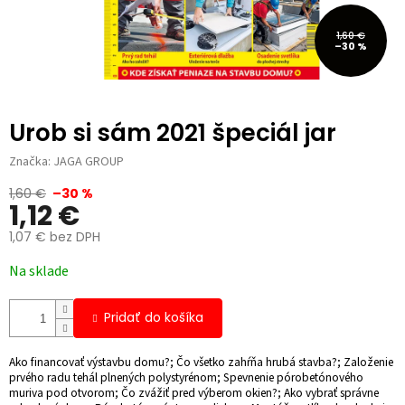
1,60 €
–30 %
Urob si sám 2021 špeciál jar
Značka:
JAGA GROUP
1,60 €
–30 %
1,12 €
1,07 € bez DPH
Jednotková
Na sklade
cena:
Pridať do košíka
Ako financovať výstavbu domu?; Čo všetko zahŕňa hrubá stavba?; Založenie
prvého radu tehál plnených polystyrénom; Spevnenie pórobetónového
muriva pod otvorom; Čo zvážiť pred výberom okien?; Ako vybrať správne