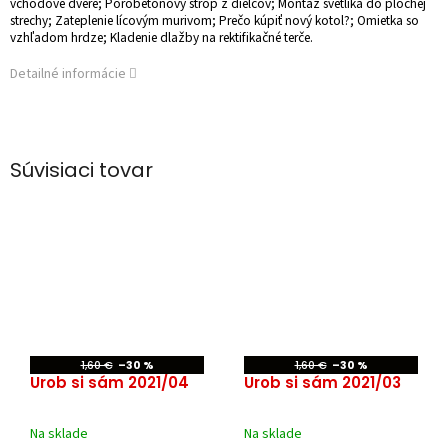
vchodové dvere; Pórobetónový strop z dielcov; Montáž svetlíka do plochej
strechy; Zateplenie lícovým murivom; Prečo kúpiť nový kotol?; Omietka so
vzhľadom hrdze; Kladenie dlažby na rektifikačné terče.
Detailné informácie
Súvisiaci tovar
1,60 €
–30 %
1,60 €
–30 %
Urob si sám 2021/04
Urob si sám 2021/03
Na sklade
Na sklade