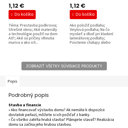
1,12 €
1,12 €
Do košíka
Do košíka
Téma: Prestavba podkrovia;
Ako položiť podlahu;
Strešné okno; Aké materiály
Vinylová podlaha; Na čo
a technológie použiť na dom
myslieť a dbať pri kladení
A0?; Aké sú príčiny vlhnutia
laminátovej podlahy;
muriva a ako ich...
Poistenie chalupy alebo
garáže proti...
ZOBRAZIŤ VŠETKY SÚVISIACE PRODUKTY
Popis
Podrobný popis
Stavba a financie
• Ako financovať výstavbu domu? Ak nemáte k dispozícii
dostatok peňazí, môžete si ich požičať z banky.
• Čo všetko zahŕňa hrubá stavba? Plánujete stavať? Realizácia
domu sa začína jeho hrubou stavbou.