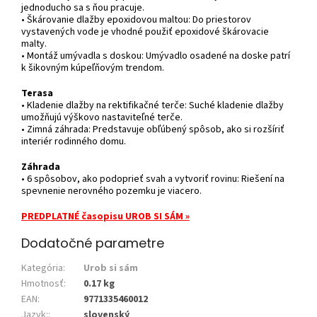
jednoducho sa s ňou pracuje.
• Škárovanie dlažby epoxidovou maltou: Do priestorov
vystavených vode je vhodné použiť epoxidové škárovacie
malty.
• Montáž umývadla s doskou: Umývadlo osadené na doske patrí
k šikovným kúpeľňovým trendom.
Terasa
• Kladenie dlažby na rektifikačné terče: Suché kladenie dlažby
umožňujú výškovo nastaviteľné terče.
• Zimná záhrada: Predstavuje obľúbený spôsob, ako si rozšíriť
interiér rodinného domu.
Záhrada
• 6 spôsobov, ako podoprieť svah a vytvoriť rovinu: Riešení na
spevnenie nerovného pozemku je viacero.
PREDPLATNÉ časopisu UROB SI SÁM »
Dodatočné parametre
Kategória
:
Urob si sám
Hmotnosť
:
0.17 kg
EAN
:
9771335460012
Jazyk:
:
slovenský