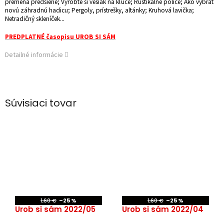
premena predsiene; Vyrobte si vešiak na kľúče; Rustikálne police; Ako vybrať
novú záhradnú hadicu; Pergoly, prístrešky, altánky; Kruhová lavička;
Netradičný skleníček...
PREDPLATNÉ časopisu UROB SI SÁM
Detailné informácie
Súvisiaci tovar
1,60 €
–25 %
1,60 €
–25 %
Urob si sám 2022/05
Urob si sám 2022/04