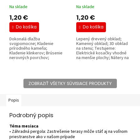
Na sklade
Na sklade
1,20 €
1,20 €
Do košíka
Do košíka
Dokonalá dlažba
Lepený drevený obklad;
svojpomocne; Kladenie
Kamenný obklad; 3D obklad
prírodného kameňa;
na stenu; Testujeme:
Kladenie klinkerov; Brúsenie
Elektrické kosačky vhodné
nerovných povrchov;
na menšie plochy; Nátery na
Rýchloupínacie zvierky;
záhradný...
Energia...
ZOBRAZIŤ VŠETKY SÚVISIACE PRODUKTY
Popis
Podrobný popis
Téma mesiaca
• Záhradná pergola: Zastrešenie terasy môže stáť aj na voľnom
priestranstve ako v našom prípade