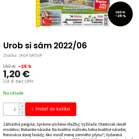
1,60 €
–25 %
Urob si sám 2022/06
Značka:
JAGA GROUP
1,60 €
–25 %
1,20 €
1,14 € bez DPH
Jednotková
Na sklade
cena:
Pridať do košíka
Záhradná pergola; Správne uloženie dlažby; Vyžínače: Otestovali deväť
modelov; Maliarske náradie: Na kvalitnú maľovku treba kvalitné náradie;
Renovácia starej fasády; Ako minúť menej zemného plynu?; Vydarená