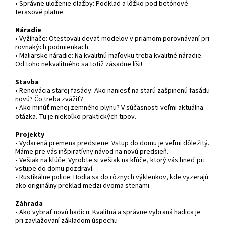
• Správne uloženie dlažby: Podklad a lôžko pod betónové
terasové platne.
Náradie
• Vyžínače: Otestovali deväť modelov v priamom porovnávaní pri
rovnakých podmienkach.
• Maliarske náradie: Na kvalitnú maľovku treba kvalitné náradie.
Od toho nekvalitného sa totiž zásadne líši!
Stavba
• Renovácia starej fasády: Ako naniesť na starú zašpinenú fasádu
novú? Čo treba zvážiť?
• Ako minúť menej zemného plynu? V súčasnosti veľmi aktuálna
otázka. Tu je niekoľko praktických tipov.
Projekty
• Vydarená premena predsiene: Vstup do domu je veľmi dôležitý.
Máme pre vás inšpiratívny návod na novú predsieň.
• Vešiak na kľúče: Vyrobte si vešiak na kľúče, ktorý vás hneď pri
vstupe do domu pozdraví.
• Rustikálne police: Hodia sa do rôznych výklenkov, kde vyzerajú
ako originálny preklad medzi dvoma stenami.
Záhrada
• Ako vybrať novú hadicu: Kvalitná a správne vybraná hadica je
pri zavlažovaní základom úspechu