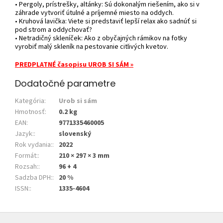
• Pergoly, prístrešky, altánky: Sú dokonalým riešením, ako si v
záhrade vytvoriť útulné a príjemné miesto na oddych.
• Kruhová lavička: Viete si predstaviť lepší relax ako sadnúť si
pod strom a oddychovať?
• Netradičný skleníček: Ako z obyčajných rámikov na fotky
vyrobiť malý skleník na pestovanie citlivých kvetov.
PREDPLATNÉ časopisu UROB SI SÁM
»
Dodatočné parametre
Kategória
:
Urob si sám
Hmotnosť
:
0.2 kg
EAN
:
9771335460005
Jazyk:
:
slovenský
Rok vydania:
:
2022
Formát:
:
210 × 297 × 3 mm
Rozsah:
:
96 + 4
Sadzba DPH:
:
20 %
ISSN:
:
1335-4604
Z