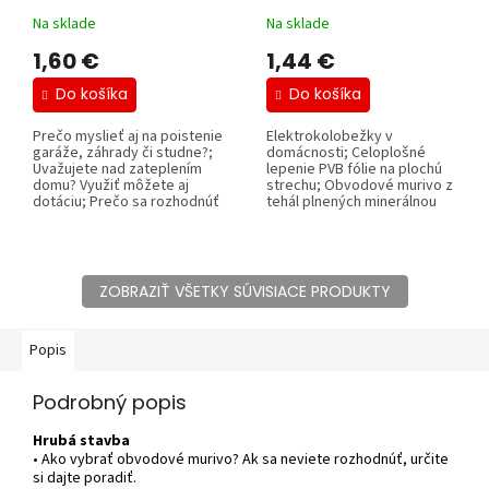
Na sklade
Na sklade
1,60 €
1,44 €
Do košíka
Do košíka
Prečo myslieť aj na poistenie
Elektrokolobežky v
garáže, záhrady či studne?;
domácnosti; Celoplošné
Uvažujete nad zateplením
lepenie PVB fólie na plochú
domu? Využiť môžete aj
strechu; Obvodové murivo z
dotáciu; Prečo sa rozhodnúť
tehál plnených minerálnou
pre...
vlnou;...
ZOBRAZIŤ VŠETKY SÚVISIACE PRODUKTY
Popis
Podrobný popis
Hrubá stavba
• Ako vybrať obvodové murivo? Ak sa neviete rozhodnúť, určite
si dajte poradiť.