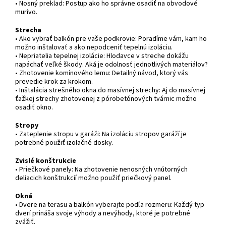
• Nosný preklad: Postup ako ho správne osadiť na obvodové
murivo.
Strecha
• Ako vybrať balkón pre vaše podkrovie: Poradíme vám, kam ho
možno inštalovať a ako nepodceniť tepelnú izoláciu.
• Nepriatelia tepelnej izolácie: Hlodavce v streche dokážu
napáchať veľké škody. Aká je odolnosť jednotlivých materiálov?
• Zhotovenie komínového lemu: Detailný návod, ktorý vás
prevedie krok za krokom.
• Inštalácia strešného okna do masívnej strechy: Aj do masívnej
ťažkej strechy zhotovenej z pórobetónových tvárnic možno
osadiť okno.
Stropy
• Zateplenie stropu v garáži: Na izoláciu stropov garáží je
potrebné použiť izolačné dosky.
Zvislé konštrukcie
• Priečkové panely: Na zhotovenie nenosných vnútorných
deliacich konštrukcií možno použiť priečkový panel.
Okná
• Dvere na terasu a balkón vyberajte podľa rozmeru: Každý typ
dverí prináša svoje výhody a nevýhody, ktoré je potrebné
zvážiť.