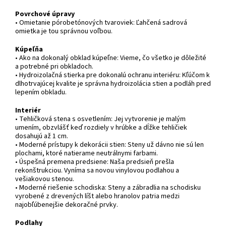
Povrchové úpravy
• Omietanie pórobetónových tvaroviek: Ľahčená sadrová
omietka je tou správnou voľbou.
Kúpeľňa
• Ako na dokonalý obklad kúpeľne: Vieme, čo všetko je dôležité
a potrebné pri obkladoch.
• Hydroizolačná stierka pre dokonalú ochranu interiéru: Kľúčom k
dlhotrvajúcej kvalite je správna hydroizolácia stien a podláh pred
lepením obkladu.
Interiér
• Tehličková stena s osvetlením: Jej vytvorenie je malým
umením, obzvlášť keď rozdiely v hrúbke a dĺžke tehličiek
dosahujú až 1 cm.
• Moderné prístupy k dekorácii stien: Steny už dávno nie sú len
plochami, ktoré natierame neutrálnymi farbami.
• Úspešná premena predsiene: Naša predsieň prešla
rekonštrukciou. Vyníma sa novou vinylovou podlahou a
vešiakovou stenou.
• Moderné riešenie schodiska: Steny a zábradlia na schodisku
vyrobené z drevených líšt alebo hranolov patria medzi
najobľúbenejšie dekoračné prvky.
Podlahy