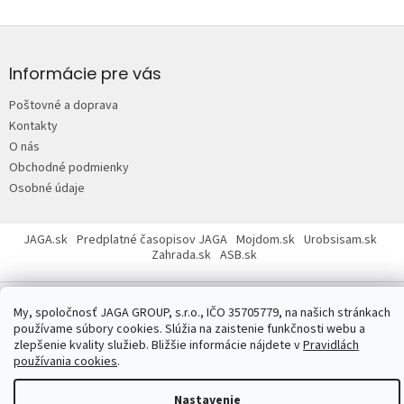
Z
á
p
Informácie pre vás
ä
Poštovné a doprava
t
Kontakty
i
O nás
e
Obchodné podmienky
Osobné údaje
JAGA.sk
Predplatné časopisov JAGA
Mojdom.sk
Urobsisam.sk
Zahrada.sk
ASB.sk
My, spoločnosť JAGA GROUP, s.r.o., IČO 35705779, na našich stránkach
používame súbory cookies. Slúžia na zaistenie funkčnosti webu a
zlepšenie kvality služieb. Bližšie informácie nájdete v
Pravidlách
používania cookies
.
Copyright 2026
JAGASTORE.sk
. Všetky práva vyhradené.
Upraviť
nastavenie cookies
Nastavenie