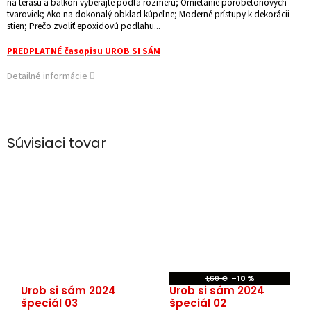
na terasu a balkón vyberajte podľa rozmeru; Omietanie pórobetónových
tvaroviek; Ako na dokonalý obklad kúpeľne; Moderné prístupy k dekorácii
stien; Prečo zvoliť epoxidovú podlahu...
PREDPLATNÉ časopisu UROB SI SÁM
Detailné informácie
Súvisiaci tovar
1,60 €
–10 %
Urob si sám 2024
Urob si sám 2024
špeciál 03
špeciál 02