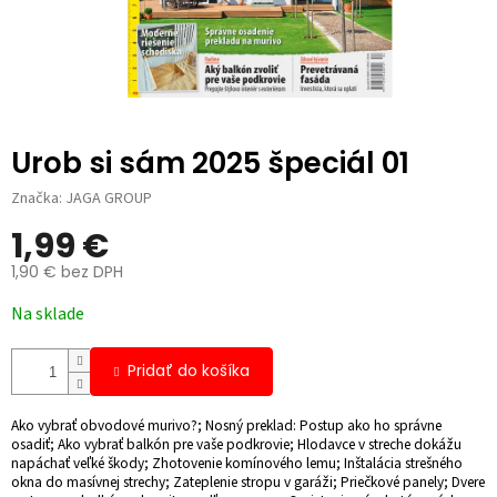
Urob si sám 2025 špeciál 01
Značka:
JAGA GROUP
1,99 €
1,90 € bez DPH
Jednotková
Na sklade
cena:
Pridať do košíka
Ako vybrať obvodové murivo?; Nosný preklad: Postup ako ho správne
osadiť; Ako vybrať balkón pre vaše podkrovie; Hlodavce v streche dokážu
napáchať veľké škody; Zhotovenie komínového lemu; Inštalácia strešného
okna do masívnej strechy; Zateplenie stropu v garáži; Priečkové panely; Dvere