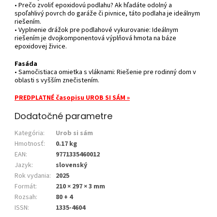
• Prečo zvoliť epoxidovú podlahu? Ak hľadáte odolný a
spoľahlivý povrch do garáže či pivnice, táto podlaha je ideálnym
riešením.
• Vyplnenie drážok pre podlahové vykurovanie: Ideálnym
riešením je dvojkomponentová výplňová hmota na báze
epoxidovej živice.
Fasáda
• Samočistiaca omietka s vláknami: Riešenie pre rodinný dom v
oblasti s vyšším znečistením.
PREDPLATNÉ časopisu UROB SI SÁM »
Dodatočné parametre
Kategória
:
Urob si sám
Hmotnosť
:
0.17 kg
EAN
:
9771335460012
Jazyk
:
slovenský
Rok vydania
:
2025
Formát
:
210 × 297 × 3 mm
Rozsah
:
80 + 4
ISSN
:
1335-4604