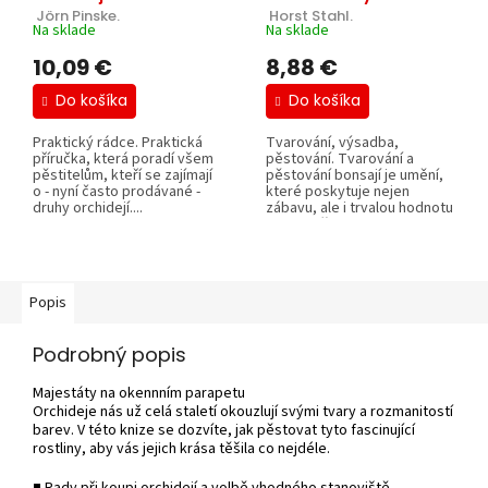
 Jörn Pinske.
 Horst Stahl.
Na sklade
Na sklade
10,09 €
8,88 €
Do košíka
Do košíka
Praktický rádce. Praktická
Tvarování, výsadba,
příručka, která poradí všem
pěstování. Tvarování a
pěstitelům, kteří se zajímají
pěstování bonsají je umění,
o - nyní často prodávané -
které poskytuje nejen
druhy orchidejí....
zábavu, ale i trvalou hodnotu
v podobě...
Popis
Podrobný popis
Majestáty na okennním parapetu
Orchideje nás už celá staletí okouzlují svými tvary a rozmanitostí
barev. V této knize se dozvíte, jak pěstovat tyto fascinující
rostliny, aby vás jejich krása těšila co nejdéle.
■ Rady při koupi orchidejí a volbě vhodného stanoviště