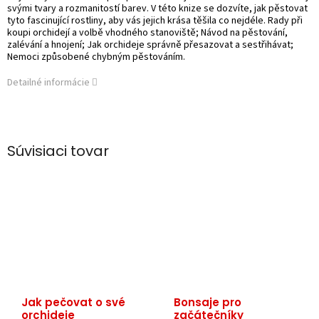
svými tvary a rozmanitostí barev. V této knize se dozvíte, jak pěstovat
tyto fascinující rostliny, aby vás jejich krása těšila co nejdéle. Rady při
koupi orchidejí a volbě vhodného stanoviště; Návod na pěstování,
zalévání a hnojení; Jak orchideje správně přesazovat a sestřihávat;
Nemoci způsobené chybným pěstováním.
Detailné informácie
Súvisiaci tovar
Jak pečovat o své
Bonsaje pro
orchideje
začátečníky