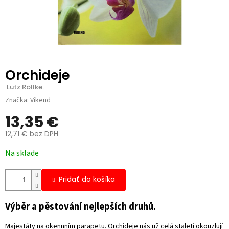
Orchideje
 Lutz Röllke.
Značka:
Víkend
13,35 €
12,71 € bez DPH
Jednotková
Na sklade
cena:
Pridať do košíka
Výběr a pěstování nejlepších druhů.
Majestáty na okennním parapetu. Orchideje nás už celá staletí okouzlují