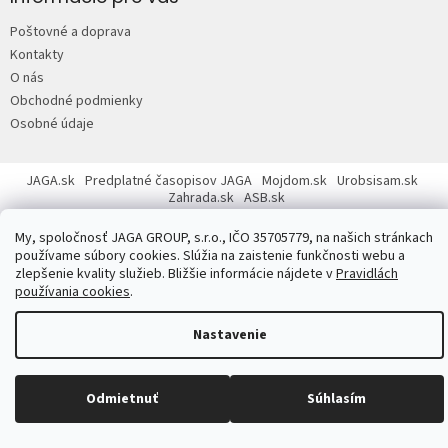
ä
Poštovné a doprava
t
Kontakty
i
O nás
e
Obchodné podmienky
Osobné údaje
JAGA.sk
Predplatné časopisov JAGA
Mojdom.sk
Urobsisam.sk
Zahrada.sk
ASB.sk
My, spoločnosť JAGA GROUP, s.r.o., IČO 35705779, na našich stránkach
používame súbory cookies. Slúžia na zaistenie funkčnosti webu a
zlepšenie kvality služieb. Bližšie informácie nájdete v
Pravidlách
používania cookies
.
Copyright 2026
JAGASTORE.sk
. Všetky práva vyhradené.
Upraviť
nastavenie cookies
Nastavenie
Odmietnuť
Súhlasím