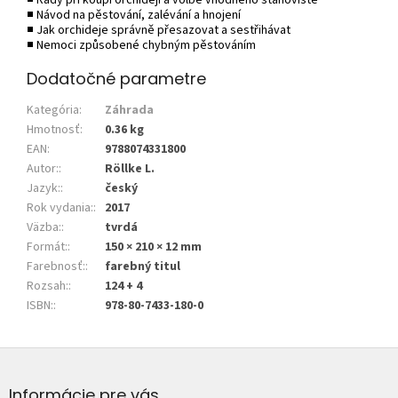
■ Návod na pěstování, zalévání a hnojení
■ Jak orchideje správně přesazovat a sestřihávat
■ Nemoci způsobené chybným pěstováním
Dodatočné parametre
Kategória
:
Záhrada
Hmotnosť
:
0.36 kg
EAN
:
9788074331800
Autor:
:
Röllke L.
Jazyk:
:
český
Rok vydania:
:
2017
Väzba:
:
tvrdá
Formát:
:
150 × 210 × 12 mm
Farebnosť:
:
farebný titul
Rozsah:
:
124 + 4
ISBN:
:
978-80-7433-180-0
Z
á
p
Informácie pre vás