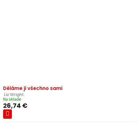
p
e
i
p
s
r
p
o
r
d
o
u
d
k
u
t
k
o
t
v
o
v
Děláme ji všechno sami
 Liz Wright.
Na sklade
26,74 €