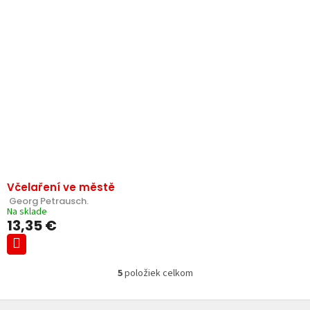
Včelaření ve městě
 Georg Petrausch.
Na sklade
13,35 €
5
položiek celkom
O
v
Z
l