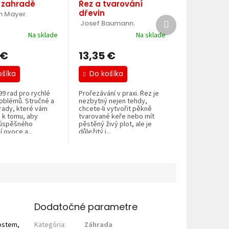
 zahradě
Řez a tvarování
dřevin
m Mayer.
Ďalší
 Josef Baumann.
produkt
Na sklade
Na sklade
 €
13,35 €
ošíka
Do košíka
99 rad pro rychlé
Prořezávání v praxi. Řez je
oblémů. Stručné a
nezbytný nejen tehdy,
rady, které vám
chcete-li vytvořit pěkně
k tomu, aby
tvarované keře nebo mít
 úspěšného
pěstěný živý plot, ale je
 ovoce a...
důležitý i...
Dodatočné parametre
nostem,
Kategória
:
Záhrada