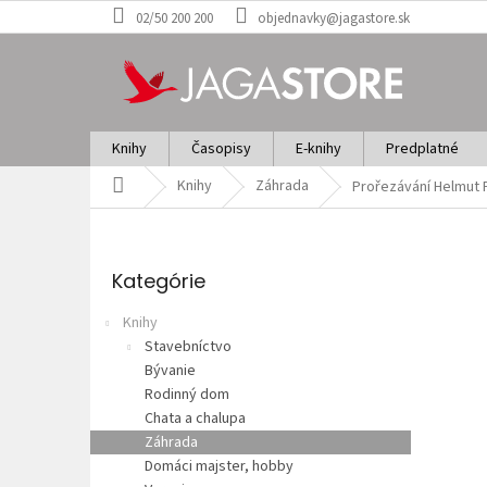
Prejsť
02/50 200 200
objednavky@jagastore.sk
na
obsah
Knihy
Časopisy
E-knihy
Predplatné
Domov
Knihy
Záhrada
Prořezávání
Helmut P
B
o
Preskočiť
č
kategórie
Kategórie
n
ý
Knihy
p
Stavebníctvo
a
Bývanie
n
Rodinný dom
e
Chata a chalupa
l
Záhrada
Domáci majster, hobby