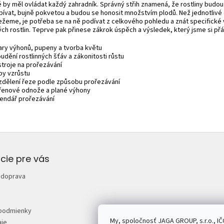
é by měl ovládat každý zahradník. Správný střih znamená, že rostliny budo
pívat, bujně pokvetou a budou se honosit množstvím plodů. Než jednotlivé
ežeme, je potřeba se na ně podívat z celkového pohledu a znát specifické 
ch rostlin. Teprve pak přinese zákrok úspěch a výsledek, který jsme si přál
ary výhonů, pupeny a tvorba květu
udění rostlinných šťáv a zákonitosti růstu
stroje na prořezávání
py vzrůstu
zdělení řeze podle způsobu prořezávání
řenové odnože a plané výhony
lendář prořezávání
cie pre vás
 doprava
podmienky
My, spoločnosť JAGA GROUP, s.r.o., IČ
je