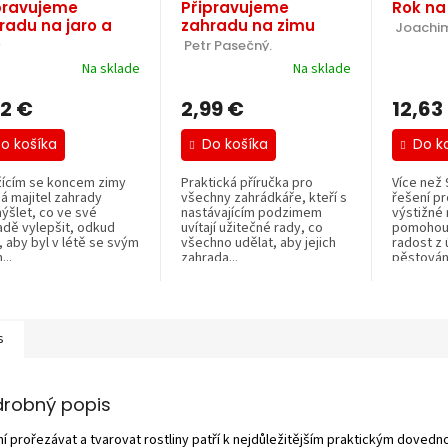
pravujeme
Připravujeme
Rok na
radu na jaro a
zahradu na zimu
 Joachi
o
 Petr Pasečný.
r Pasečný.
Na sklade
Na sklade
22 €
2,99 €
12,63
o košíka
Do košíka
Do k
ížícím se koncem zimy
Praktická příručka pro
Více než 
á majitel zahrady
všechny zahrádkáře, kteří s
řešení pr
ýšlet, co ve své
nastávajícím podzimem
výstižné 
adě vylepšit, odkud
uvítají užitečné rady, co
pomohou 
, aby byl v létě se svým
všechno udělat, aby jejich
radost z
...
zahrada...
pěstování
s
drobný popis
í prořezávat a tvarovat rostliny patří k nejdůležitějším praktickým doved