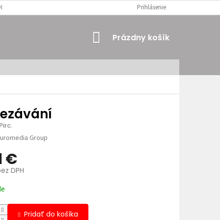
MIENKY
OSOBNÉ ÚDAJE
Prihlásenie
NÁKUPNÝ
Prázdny košík
KOŠÍK
řezávání
irc.
uromedia Group
1 €
bez DPH
ová
de
Pridať do košíka