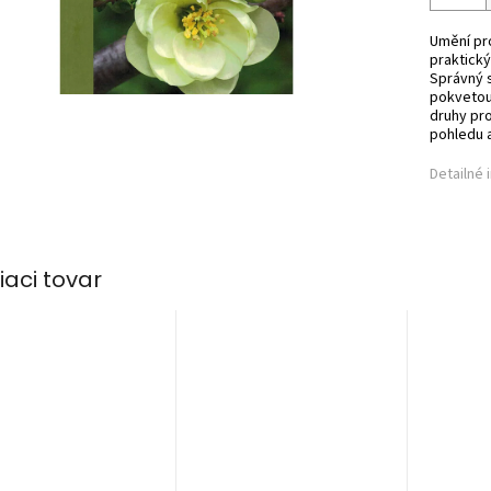
Umění pro
praktick
Správný s
pokvetou
druhy pr
pohledu a
Detailné 
iaci tovar