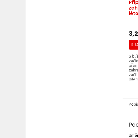
Při
zah
lét
 Pet
3,
D
S bl
začín
přem
zahr
začít
dílem
Popi
Po
Uměn