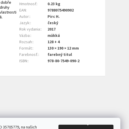
u dobře
Hmotnosť
:
0.23 kg
 druhy
EAN
:
9788075490902
vlastnosti
Autor:
:
Pirc H.
i.
Jazyk:
:
český
Rok vydania:
:
2017
Väzba:
:
mäkká
Rozsah:
:
128 + 4
Formát:
:
130 × 190 × 12 mm
Farebnosť:
:
farebný titul
ISBN:
:
978-80-7549-090-2
O 35705779, na našich