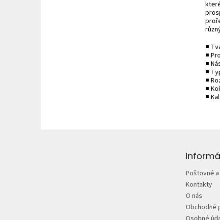
kter
pros
proř
různý
■ Tv
■ Pro
■ Ná
■ Ty
■ Ro
■ Ko
■ Ka
Z
á
p
Informá
ä
Poštovné a
t
Kontakty
i
O nás
e
Obchodné 
Osobné úda