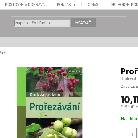
POŠTOVNÉ A DOPRAVA
KONTAKTY
O NÁS
OBCHODNÉ POD
HĽADAŤ
irc.
Pro
 Helmut P
Značka:
E
10,1
9,63 € 
Jednotk
Na skla
cena: