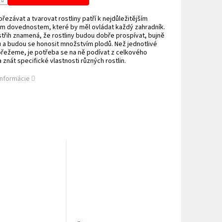
řezávat a tvarovat rostliny patří k nejdůležitějším
ým dovednostem, které by měl ovládat každý zahradník.
třih znamená, že rostliny budou dobře prospívat, bujně
 a budou se honosit množstvím plodů. Než jednotlivé
ořežeme, je potřeba se na ně podívat z celkového
 znát specifické vlastnosti různých rostlin.
informácie