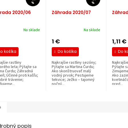
%
%
rada 2020/06
Záhrada 2020/07
Záhrad
Na sklade
Na sklade
1 €
1,11 €
o košíka
Do košíka
Do k
ajšie rastliny
Najkrajšie rastliny sezóny;
Najkrajši
orého leta; Pýtajte sa
Pýtajte sa Martina Čurdu;
Pýtajte s
ina Čurdu; Záhradná
Ako skonštruovať malý
Zimujeme
eň; Účinné proti kašľu;
vodný prvok; Pestujeme
Ako zazim
obré trávenie;
tekvice; Ježko – tajomný
kvetináč
ňujeme...
nočný...
pred...
s
drobný popis