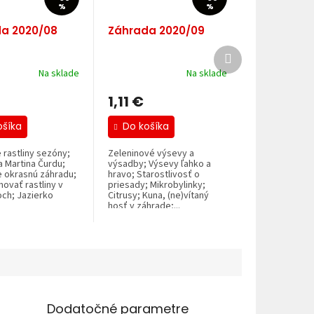
%
%
a 2020/08
Záhrada 2020/09
Ďalší
produkt
Na sklade
Na sklade
1,11 €
ošíka
Do košíka
e rastliny sezóny;
Zeleninové výsevy a
a Martina Čurdu;
výsadby; Výsevy ľahko a
 okrasnú záhradu;
hravo; Starostlivosť o
ovať rastliny v
priesady; Mikrobylinky;
och; Jazierko
Citrusy; Kuna, (ne)vítaný
hosť v záhrade;...
Dodatočné parametre