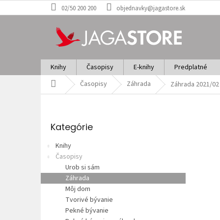
Prejsť
02/50 200 200
objednavky@jagastore.sk
na
obsah
Knihy
Časopisy
E-knihy
Predplatné
Domov
Časopisy
Záhrada
Záhrada 2021/02
B
o
Preskočiť
č
kategórie
Kategórie
n
ý
Knihy
p
Časopisy
a
Urob si sám
n
Záhrada
e
Môj dom
l
Tvorivé bývanie
Pekné bývanie