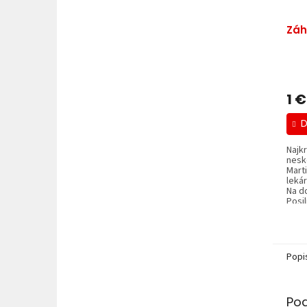
Záh
1 €
D
Najkr
nesk
Mart
lekár
Na d
Posil
Popi
Po