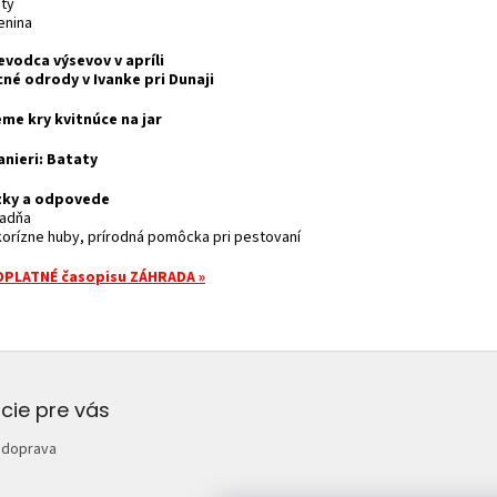
ety
enina
evodca výsevov v apríli
né odrody v Ivanke pri Dunaji
me kry kvitnúce na jar
anieri:
Bataty
zky a odpovede
radňa
korízne huby, prírodná pomôcka pri pestovaní
DPLATNÉ časopisu ZÁHRADA
»
cie pre vás
 doprava