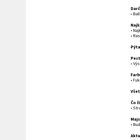
Darč
• Ba
Najk
• Naj
• Ras
Pýta
Pes
• Výs
Farb
• Fuk
Všet
Čo ž
• St
Maj
• Bu
Aktu