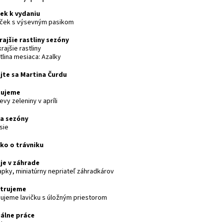
ek k vydaniu
líček s výsevným pasikom
rajšie rastliny sezóny
krajšie rastliny
tlina mesiaca: Azalky
jte sa Martina Čurdu
tujeme
evy zeleniny v apríli
a sezóny
sie
ko o trávniku
ije v záhrade
rapky, miniatúrny nepriateľ záhradkárov
strujeme
dujeme lavičku s úložným priestorom
álne práce