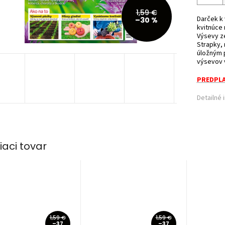
1,59 €
Darček k
–30 %
kvitnúce 
Výsevy ze
Strapky, 
úložným 
výsevov v
PREDPLA
Detailné 
iaci tovar
1,59 €
1,59 €
–37
–37