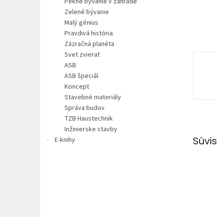
Pekné bývanie v záhrade
Zelené bývanie
Malý génius
Pravdivá história
Zázračná planéta
Svet zvierat
ASB
ASB špeciál
Koncept
Stavebné materiály
Správa budov
TZB Haustechnik
Inžinierske stavby
Súvis
E-knihy