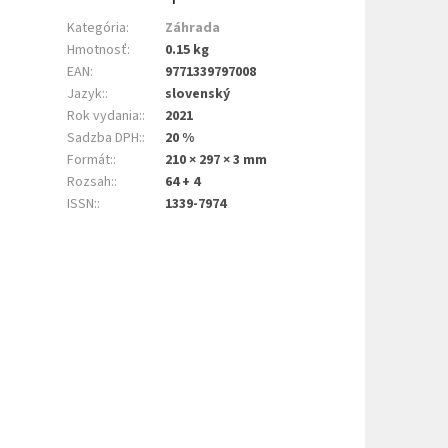
Kategória
:
Záhrada
Hmotnosť
:
0.15 kg
EAN
:
9771339797008
Jazyk:
:
slovenský
Rok vydania:
:
2021
Sadzba DPH:
:
20 %
Formát:
:
210 × 297 × 3 mm
Rozsah:
:
64 + 4
ISSN:
:
1339-7974