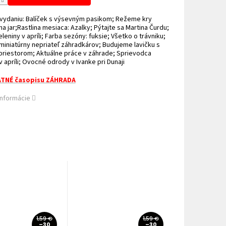
 vydaniu: Balíček s výsevným pasikom; Režeme kry
na jar;Rastlina mesiaca: Azalky; Pýtajte sa Martina Čurdu;
leniny v apríli; Farba sezóny: fuksie; Všetko o trávniku;
miniatúrny nepriateľ záhradkárov; Budujeme lavičku s
priestorom; Aktuálne práce v záhrade; Sprievodca
 apríli; Ovocné odrody v Ivanke pri Dunaji
TNÉ časopisu ZÁHRADA
informácie
1,59 €
1,59 €
–30
–30