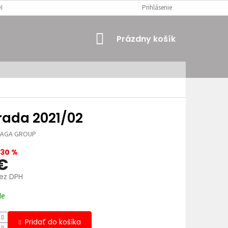
MIENKY
OSOBNÉ ÚDAJE
Prihlásenie
NÁKUPNÝ
Prázdny košík
KOŠÍK
rada 2021/02
JAGA GROUP
30 %
 €
bez DPH
ová
de
Pridať do košíka