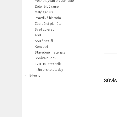
Pekné bývanie v záhrade
Zelené bývanie
Malý génius
Pravdivá história
Zázračná planéta
Svet zvierat
ASB
ASB špeciál
Koncept
Stavebné materiály
Správa budov
TZB Haustechnik
Inžinierske stavby
E-knihy
Súvis