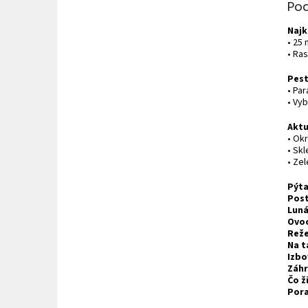
Po
Najk
• 25 
• Ras
Pes
• Pa
• Vy
Aktu
• Okr
• Skl
• Zel
Pýta
Post
Luná
Ovoc
Reže
Na t
Izbo
Záhr
Čo ž
Pora