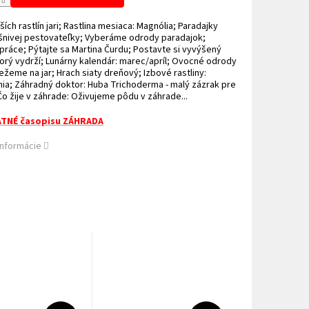
ších rastlín jari; Rastlina mesiaca: Magnólia; Paradajky
šnivej pestovateľky; Vyberáme odrody paradajok;
práce; Pýtajte sa Martina Čurdu; Postavte si vyvýšený
orý vydrží; Lunárny kalendár: marec/apríl; Ovocné odrody
Režeme na jar; Hrach siaty dreňový; Izbové rastliny:
ia; Záhradný doktor: Huba Trichoderma - malý zázrak pre
 Čo žije v záhrade: Oživujeme pôdu v záhrade...
TNÉ časopisu ZÁHRADA
informácie