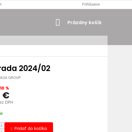
MIENKY
OSOBNÉ ÚDAJE
Prihlásenie
NÁKUPNÝ
Prázdny košík
KOŠÍK
rada 2024/02
JAGA GROUP
10 %
3 €
bez DPH
ová
de
Pridať do košíka