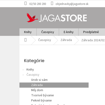
Prejsť
02/50 200 200
objednavky@jagastore.sk
na
obsah
Knihy
Časopisy
E-knihy
Predplatné
Domov
Časopisy
Záhrada
Záhrada 2024/02
B
o
Preskočiť
č
kategórie
Kategórie
n
ý
Knihy
p
Časopisy
a
Urob si sám
n
Záhrada
e
Môj dom
l
Tvorivé bývanie
Pekné bývanie