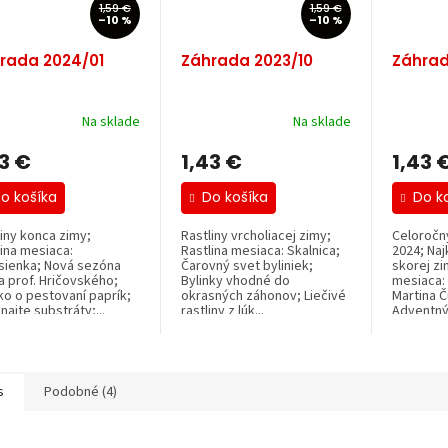
1,59 €
1,59 €
–10 %
–10 %
rada 2024/01
Záhrada 2023/10
Záhrad
Na sklade
Na sklade
43 €
1,43 €
1,43 
o košíka
Do košíka
Do k
liny konca zimy;
Rastliny vrcholiacej zimy;
Celoročný
lina mesiaca:
Rastlina mesiaca: Skalnica;
2024; Najk
sienka; Nová sezóna
Čarovný svet byliniek;
skorej zi
a prof. Hričovského;
Bylinky vhodné do
mesiaca: 
ko o pestovaní paprík;
okrasných záhonov; Liečivé
Martina Č
ajte substráty;...
rastliny z lúk...
Adventný.
s
Podobné (4)