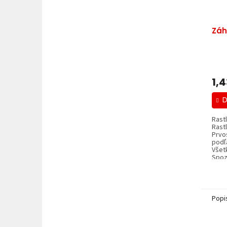
Záh
1,
D
Rast
Rast
Prvo
podľ
Všet
Spozn
Popi