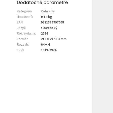
Dodatočné parametre
Kategória
:
Záhrada
Hmotnosť
:
0.14 kg
EAN
:
9771339797008
Jazyk
:
slovenský
Rok vydania
:
2024
Formát
:
210 × 297 × 3 mm
Rozsah
:
64 + 4
ISSN
:
1339-7974