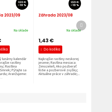
1,59 €
1,59 €
–10 %
–10 %
a 2023/09
Záhrada 2023/08
Ďalší
produkt
Na sklade
Na sklade
€
1,43 €
ošíka
Do košíka
 lunárny kalendár
Najkrajšie rastliny neskorej
rajšie rastliny
jesene; Rastlina mesiaca:
my; Rastlina
Zimozeleň; Ako pozberať
Smrek; Pýtajte sa
lístie a pozberové zvyšky;
urdu; Aranžujeme:
Aktuálne práce v záhrade;...
..