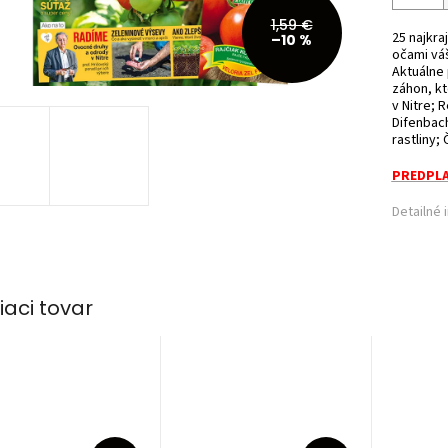
1,59 €
25 najkraj
–10 %
očami vá
Aktuálne 
záhon, kt
v Nitre; 
Difenbach
rastliny;
PREDPLA
Detailné 
iaci tovar