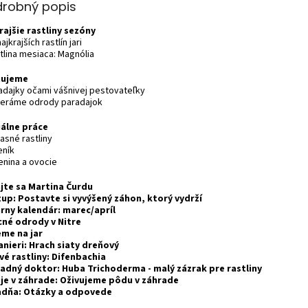
drobný popis
rajšie rastliny sezóny
najkrajších rastlín jari
tlina mesiaca: Magnólia
tujeme
radajky očami vášnivej pestovateľky
beráme odrody paradajok
álne práce
asné rastliny
eník
enina a ovocie
jte sa Martina Čurdu
up: Postavte si vyvýšený záhon, ktorý vydrží
rny kalendár: marec/apríl
né odrody v Nitre
me na jar
anieri: Hrach siaty dreňový
vé rastliny: Difenbachia
adný doktor: Huba Trichoderma - malý zázrak pre rastliny
ije v záhrade: Oživujeme pôdu v záhrade
dňa: Otázky a odpovede