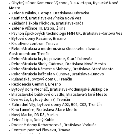
• Obytný súbor Kamence Východ, 3. a 4. etapa, Kysucké Nové
Mesto
• Zelené záluhy, I. etapa, Bratislava-Dúbravka
• Kaufland, Bratislava-Devínska Nová Ves
• Základná škola Plickova, Bratislava-Rača
• Zelené Vlčince, III. Etapa, Žilina
• Pavilón špičkových technológií FMFI UK, Bratislava-Karlova Ves
• Bytové domy Kasárne, Brezno
• Kreatívne centrum Trnava
• Rekonštrukcia a modernizácia školského závodu
Gastrocentrum Trenčín
• Rekonštrukcia krytej plavárne, Stará Ľubovňa
• Rekonštrukcia školy Cádrova, Bratislava-Nové Mesto
• Rekonštrukcia Námestia Slobody, Bratislava-Staré Mesto
• Rekonštrukcia kaštieľa v Čunove, Bratislava-Čunovo
• Rulandská, bytový dom C, Trenčín
• Rezidencia Gemini I, Brezno
• Bytový dom Plecháč, Bratislava-Podunajské Biskupice
• Bratislavské bábkové divadlo, Bratislava-Staré Mesto
• Dve veže, bytový dom Y, Trenčín
• Záhradné Vily, bytové domy A02, B02, C02, Trenčín
• Kino Lumiére, Bratislava-Staré Mesto
• Nový Martin, D3-D5, Martin
• Zelená Lipa, Dolný Kubín
• Rodinné domy Rebarborová, Bratislava-Vrakuňa
• Centrum pomoci človeku, Trnava