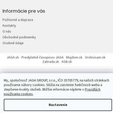
á
p
Informácie pre vás
ä
Poštovné a doprava
t
Kontakty
i
O nás
e
Obchodné podmienky
Osobné údaje
JAGA.sk
Predplatné časopisov JAGA
Mojdom.sk
Urobsisam.sk
Zahrada.sk
ASB.sk
My, spoločnosť JAGA GROUP, s.r.o., IČO 35705779, na našich stránkach
používame súbory cookies. Slúžia na zaistenie funkčnosti webu a
zlepšenie kvality služieb. Bližšie informácie nájdete v
Pravidlách
Copyright 2026
JAGASTORE.sk
. Všetky práva vyhradené.
Upraviť
používania cookies
.
nastavenie cookies
Nastavenie