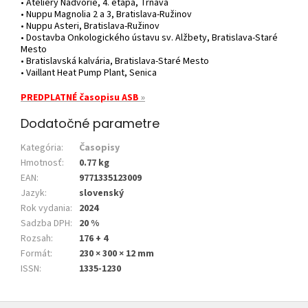
• Ateliéry Nádvorie, 4. etapa, Trnava
• Nuppu Magnolia 2 a 3, Bratislava-Ružinov
• Nuppu Asteri, Bratislava-Ružinov
• Dostavba Onkologického ústavu sv. Alžbety, Bratislava-Staré
Mesto
• Bratislavská kalvária, Bratislava-Staré Mesto
• Vaillant Heat Pump Plant, Senica
PREDPLATNÉ časopisu ASB
»
Dodatočné parametre
Kategória
:
Časopisy
Hmotnosť
:
0.77 kg
EAN
:
9771335123009
Jazyk
:
slovenský
Rok vydania
:
2024
Sadzba DPH
:
20 %
Rozsah
:
176 + 4
Formát
:
230 × 300 × 12 mm
ISSN
:
1335-1230
Z