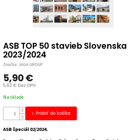
ASB TOP 50 stavieb Slovenska
2023/2024
Značka:
JAGA GROUP
5,90 €
5,62 € bez DPH
Jednotková
Na sklade
cena:
Pridať do košíka
ASB špeciál 02/2024.