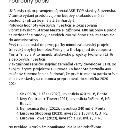
Podrobný popis
Už šiesty rok pripravujeme špeciál ASB TOP stavby Slovenska.
V tomto vydaní predstavujeme budovy skolaudované za
posledný rok za bezmála 1,2 miliardy €.
Polovica hodnoty všetkých investícií je lokalizovaná
v bratislavskom Starom Meste a Ružinove. 680 miliónov € padlo
na rezidenčné budovy, necelých 200 miliónov € sa investovalo
do administratívy.
Prvý raz sa dostal do prvej päťky mimobratislavský projekt –
trnavský obytný komplex Prúdy (I. a II. etapa) od developera
Terra Trnavia. A to mimobratislavské projekty tvoria len 23 %
z celkových investícií.
V aktuálnom rebríčku najviac zamiešal karty developer JTRE so
svojimi štyrmi projektmi z Eurovea 2 v hodnote bezmála 400
miliónov €. Nemožno sa čudovať, že prvé tri miesta patria práve
im a dve stavby sa dokonca prepracovali do rebríčka 2020 –
2024:
SKY PARK, 1. fáza (2020), investícia 420 mil. €, Penta
Nivy Centrum + Tower (2021), investícia 345 mil. €, HB
Reavis
Nemocnica Bory (2022), investícia 240 mil. €, Penta
Eurovea Shopping (2023), investícia 150 mil. €, JTRE
Eurovea Tower (2023), investícia 120 mil. €, JTRE
No prehľad, ktorý vám ponúkame, nie je len rebríčkom