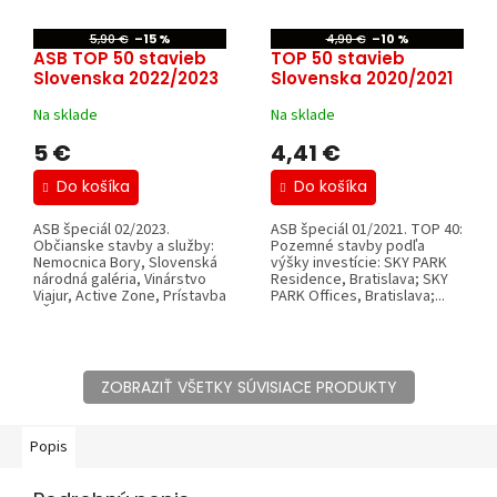
5,90 €
–15 %
4,90 €
–10 %
ASB TOP 50 stavieb
TOP 50 stavieb
Slovenska 2022/2023
Slovenska 2020/2021
Na sklade
Na sklade
5 €
4,41 €
Do košíka
Do košíka
ASB špeciál 02/2023.
ASB špeciál 01/2021. TOP 40:
Občianske stavby a služby:
Pozemné stavby podľa
Nemocnica Bory, Slovenská
výšky investície: SKY PARK
národná galéria, Vinárstvo
Residence, Bratislava; SKY
Viajur, Active Zone, Prístavba
PARK Offices, Bratislava;...
ZŠ v...
ZOBRAZIŤ VŠETKY SÚVISIACE PRODUKTY
Popis