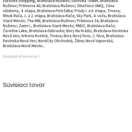
Eurovea Shopping, Bratislava-Ružinov; Eurovea Tower, Bratislava-
Ružinov; Pribinova 40, Bratislava-Ružinov; Slnečnice UNIQ, Zóna
viladomy, 4. etapa, Bratislava-Petržalka; Prúdy I. a II. etapa, Trnava;
Rínok Rača, 1. a 2. etapa, Bratislava-Rača; Sky Park, 4. veža, Bratislava-
Staré Mesto; The Mill, Bratislava-Ružinov; Pribinova 34, Bratislava-
Ružinov; Zwirn I., Bratislava-Staré Mesto; RNDZ, Bratislava-Rača;
Čerešne Lake, Bratislava-Dúbravka; Bory Na hrádzi, Bratislava-Devínska
Nová Ves; Arboria Kvetná, Trnava; Bory Nový Dvor, 2 .fáza, Bratislava-
Devínska Nová Ves; NordCity Obchodná, Žilina; Nová Vajnorská,
Bratislava-Nové Mesto...
Detailné informácie
Súvisiaci tovar