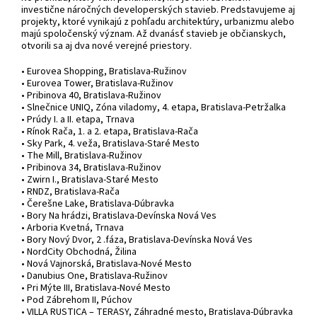
investične náročných developerských stavieb. Predstavujeme aj
projekty, ktoré vynikajú z pohľadu architektúry, urbanizmu alebo
majú spoločenský význam. Až dvanásť stavieb je občianskych,
otvorili sa aj dva nové verejné priestory.
• Eurovea Shopping, Bratislava-Ružinov
• Eurovea Tower, Bratislava-Ružinov
• Pribinova 40, Bratislava-Ružinov
• Slnečnice UNIQ, Zóna viladomy, 4. etapa, Bratislava-Petržalka
• Prúdy I. a II. etapa, Trnava
• Rínok Rača, 1. a 2. etapa, Bratislava-Rača
• Sky Park, 4. veža, Bratislava-Staré Mesto
• The Mill, Bratislava-Ružinov
• Pribinova 34, Bratislava-Ružinov
• Zwirn I., Bratislava-Staré Mesto
• RNDZ, Bratislava-Rača
• Čerešne Lake, Bratislava-Dúbravka
• Bory Na hrádzi, Bratislava-Devínska Nová Ves
• Arboria Kvetná, Trnava
• Bory Nový Dvor, 2 .fáza, Bratislava-Devínska Nová Ves
• NordCity Obchodná, Žilina
• Nová Vajnorská, Bratislava-Nové Mesto
• Danubius One, Bratislava-Ružinov
• Pri Mýte III, Bratislava-Nové Mesto
• Pod Zábrehom II, Púchov
• VILLA RUSTICA – TERASY, Záhradné mesto, Bratislava-Dúbravka