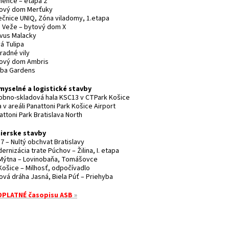
mence – etapa 2
tový dom Merťuky
nečnice UNIQ, Zóna viladomy, 1.etapa
e Veže – bytový dom X
rvus Malacky
á Tulipa
radné vily
tový dom Ambris
liba Gardens
myselné a logistické stavby
robno-skladová hala KSC13 v CTPark Košice
a v areáli Panattoni Park Košice Airport
attoni Park Bratislava North
nierske stavby
7 – Nultý obchvat Bratislavy
ernizácia trate Púchov – Žilina, I. etapa
 Mýtna – Lovinobaňa, Tomášovce
 Košice – Milhosť, odpočívadlo
ová dráha Jasná, Biela Púť – Priehyba
PLATNÉ časopisu ASB
»