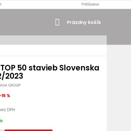
MIENKY
OSOBNÉ ÚDAJE
Prihlásenie
NÁKUPNÝ
Prázdny košík
KOŠÍK
 TOP 50 stavieb Slovenska
2/2023
JAGA GROUP
–15 %
bez DPH
ová
de