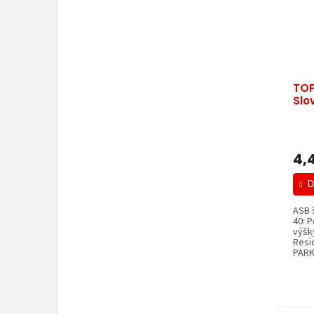
TOP
Slo
4,
D
ASB 
40: 
výšk
Resi
PARK 