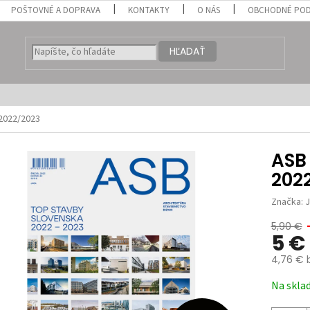
POŠTOVNÉ A DOPRAVA
KONTAKTY
O NÁS
OBCHODNÉ POD
HĽADAŤ
2022/2023
ASB
202
Značka:
5,90 €
5 €
4,76 € 
Jednotk
Na skla
cena: