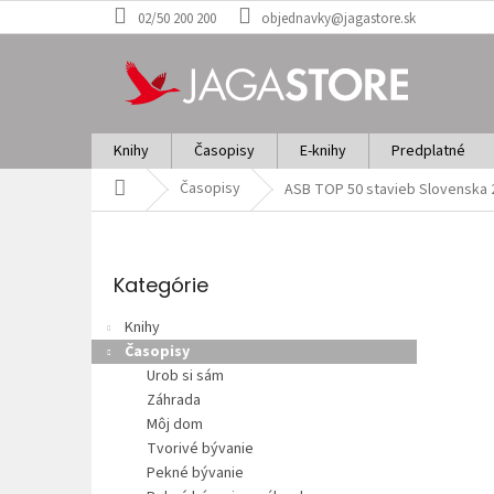
Prejsť
02/50 200 200
objednavky@jagastore.sk
na
obsah
Knihy
Časopisy
E-knihy
Predplatné
Domov
Časopisy
ASB TOP 50 stavieb Slovenska 
B
o
Preskočiť
č
kategórie
Kategórie
n
ý
Knihy
p
Časopisy
a
Urob si sám
n
Záhrada
e
Môj dom
l
Tvorivé bývanie
Pekné bývanie