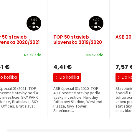
4,90
4,90
€
€
–10 %
–10 %
 50 stavieb
TOP 50 stavieb
ASB 20
venska 2020/2021
Slovenska 2019/2020
Na sklade
Na sklade
41 €
4,41 €
7,57 
o košíka
Do košíka
Do k
špeciál 01/2021. TOP
ASB špeciál 01/2020. TOP
Stavební
Pozemné stavby podľa
40: Pozemné stavby podľa
špeciál 0
y investície: SKY PARK
výšky investície: Národný
tohtoroč
dence, Bratislava; SKY
futbalový štadión, Westend
znovu pr
Offices, Bratislava;...
Plazza, Nivy Tower,
štatistik
Slnečnice:...
analytikov