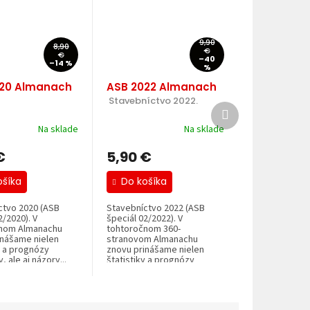
9,90
8,90
€
€
–40
–14 %
%
20 Almanach
ASB 2022 Almanach
 Stavebníctvo 2022.
Ďalší
produkt
Na sklade
Na sklade
€
5,90 €
ošíka
Do košíka
ctvo 2020 (ASB
Stavebníctvo 2022 (ASB
2/2020). V
špeciál 02/2022). V
nom Almanachu
tohtoročnom 360-
inášame nielen
stranovom Almanachu
y a prognózy
znovu prinášame nielen
, ale aj názory...
štatistiky a prognózy
analytikov,...