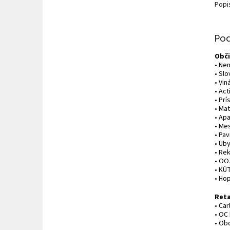
Popi
Po
Obči
• Ne
• Sl
• Vin
• Ac
• Prí
• Ma
• Ap
• Me
• Pa
• Ub
• Re
• OO
• KÚ
• Ho
Reta
• Car
• OC 
• Ob