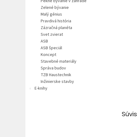
Pekné bývanie v záhrade
Zelené bývanie
Malý génius
Pravdivá história
Zázračná planéta
Svet zvierat
ASB
ASB špeciál
Koncept
Stavebné materiály
Správa budov
TZB Haustechnik
Inžinierske stavby
E-knihy
Súvis