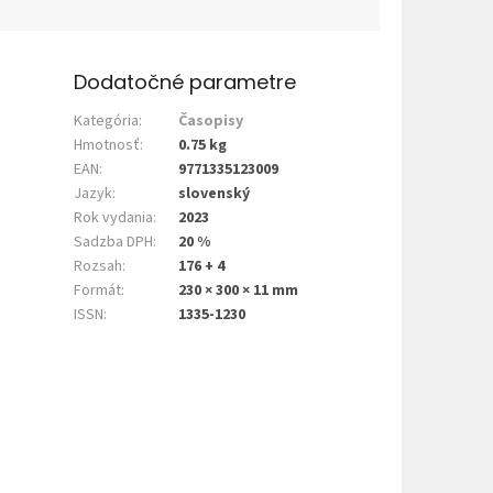
Dodatočné parametre
Kategória
:
Časopisy
Hmotnosť
:
0.75 kg
EAN
:
9771335123009
Jazyk
:
slovenský
Rok vydania
:
2023
Sadzba DPH
:
20 %
Rozsah
:
176 + 4
Formát
:
230 × 300 × 11 mm
ISSN
:
1335-1230