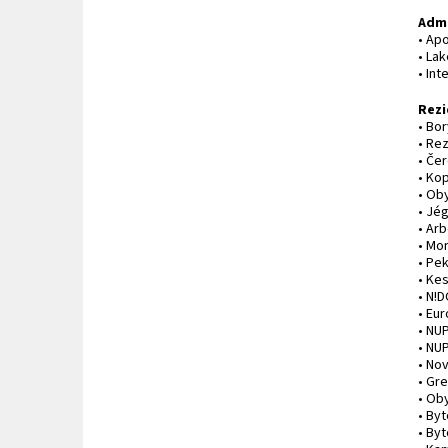
Admi
• Apo
• Lak
• Int
Rezi
• Bo
• Rez
• Če
• Kop
• Ob
• Jég
• Ar
• Mo
• Pek
• Ke
• N!D
• Eu
• NU
• NU
• No
• Gr
• Oby
• By
• By