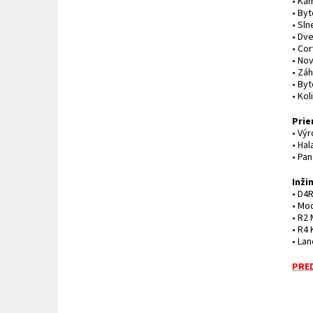
• Ka
• By
• Sl
• Dv
• Co
• Nov
• Záh
• By
• Ko
Prie
• Vý
• Hal
• Pan
Inži
• D4R
• Mod
• R2
• R4
• Lan
PRED