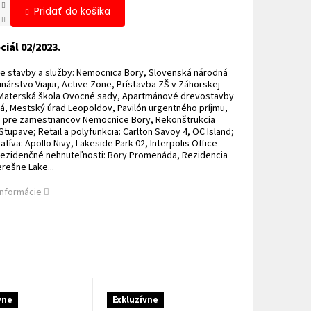
Pridať do košíka
ciál 02/2023.
e stavby a služby: Nemocnica Bory, Slovenská národná
Vinárstvo Viajur, Active Zone, Prístavba ZŠ v Záhorskej
, Materská škola Ovocné sady, Apartmánové drevostavby
, Mestský úrad Leopoldov, Pavilón urgentného príjmu,
 pre zamestnancov Nemocnice Bory, Rekonštrukcia
Stupave; Retail a polyfunkcia: Carlton Savoy 4, OC Island;
atíva: Apollo Nivy, Lakeside Park 02, Interpolis Office
Rezidenčné nehnuteľnosti: Bory Promenáda, Rezidencia
erešne Lake...
informácie
vne
Exkluzívne