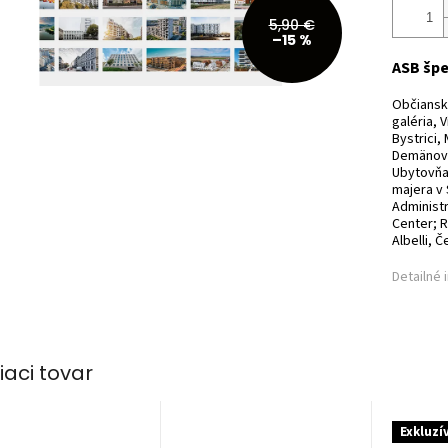
5,90 €
–15 %
ASB špe
Občiansk
galéria, 
Bystrici
Demänová
Ubytovňa
majera v 
Administr
Center; 
Albelli, Č
Detailné 
iaci tovar
Exkluzí