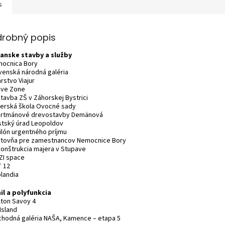
s
drobný popis
anske stavby a služby
mocnica Bory
ovenská národná galéria
árstvo Viajur
tive Zone
stavba ZŠ v Záhorskej Bystrici
terská škola Ovocné sady
artmánové drevostavby Demänová
stský úrad Leopoldov
vilón urgentného príjmu
ytovňa pre zamestnancov Nemocnice Bory
konštrukcia majera v Stupave
ZI space
T 12
plandia
il a polyfunkcia
lton Savoy 4
Island
chodná galéria NAŠA, Kamence – etapa 5