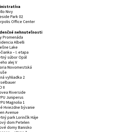
nistratíva
llo Nivy
eside Park 02
erpolis Office Center
denčné nehnuteľnosti
ry Promenáda
idencia Albelli
rešne Lake
čianka – I. etapa
ytný súbor Opál
eho alej V
boria Novomestská
ruše
ná vyhliadka 2
sselbauer
O II
rovea Riverside
PPU Juniperus
PPU Magnolia 1
vé Hviezdne bývanie
een Avenue
tný park Lorinčík Háje
tový dom Petelen
tové domy Banisko