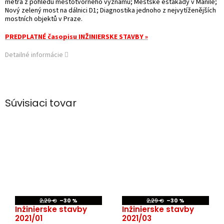
metra z pohledu městotvorného významu; Městské estakády v Manile;
Nový zelený most na dálnici D1; Diagnostika jednoho z nejvytíženějších
mostních objektů v Praze.
PREDPLATNÉ časopisu INŽINIERSKE STAVBY »
Detailné informácie
Súvisiaci tovar
2,29 €
–30 %
2,29 €
–30 %
Inžinierske stavby
Inžinierske stavby
2021/01
2021/03