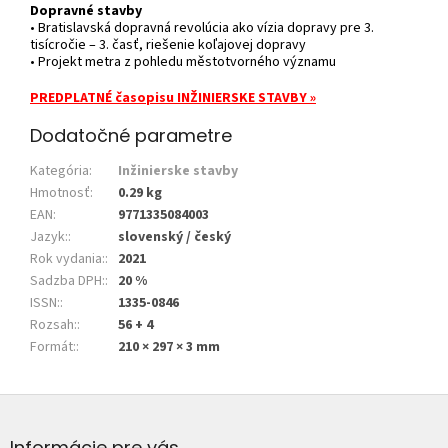
Dopravné stavby
• Bratislavská dopravná revolúcia ako vízia dopravy pre 3.
tisícročie – 3. časť, riešenie koľajovej dopravy
• Projekt metra z pohledu městotvorného významu
PREDPLATNÉ časopisu INŽINIERSKE STAVBY »
Dodatočné parametre
Kategória
:
Inžinierske stavby
Hmotnosť
:
0.29 kg
EAN
:
9771335084003
Jazyk:
:
slovenský / český
Rok vydania:
:
2021
Sadzba DPH:
:
20 %
ISSN:
:
1335-0846
Rozsah:
:
56 + 4
Formát:
:
210 × 297 × 3 mm
Z
á
p
Informácie pre vás