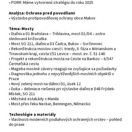
• PORR: Máme vytvorenú stratégiu do roku 2025
Analýza: Ochrana pred povodňami
• Výstavba protipovodňovej ochrany obce Makov
Téma: Mosty
• Diaľnica D1 Bratislava – Triblavina, most D1/D4 – ostro
sledovaná križovatka
• Most SO 211, diaľnica D3 Čadca, Bukov – Svrčinovec
• Rekonštrukcia mostov ciest I. triedy, II. fáza v Nitrianskom a
Trnavskom kraji, cesta I/51 Levice – most. ev. č. 51-146
• Projekt a rekonštrukcia mosta na Ceste na Bankov – II/547
Čermeľská cesta
• Mageba mostné závery reagujú na zvyšujúce sa požiadavky
• Diagnostika jednoho z nejvytíženějších mostních objektů v
Praze
• Nový zelený most na dálnici D1, úsek 12
• Doka – debniace riešenia pri výstavbe diaľnice D48 Frýdek-
Místek, SO 211
• Městské estakády v Manile
• Most přes řeku Neckar, Benningen, Německo
Technológie a materiály
• Vlastnosti moderních podlahových ochranných vrstev – pohled
do praxe