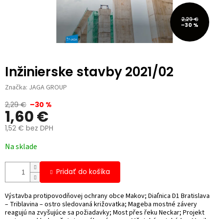
2,29 €
–30 %
Inžinierske stavby 2021/02
Značka:
JAGA GROUP
2,29 €
–30 %
1,60 €
1,52 € bez DPH
Jednotková
Na sklade
cena:
Pridať do košíka
Výstavba protipovodňovej ochrany obce Makov; Diaľnica D1 Bratislava
– Triblavina – ostro sledovaná križovatka; Mageba mostné závery
reagujú na zvyšujúce sa požiadavky; Most přes řeku Neckar; Projekt