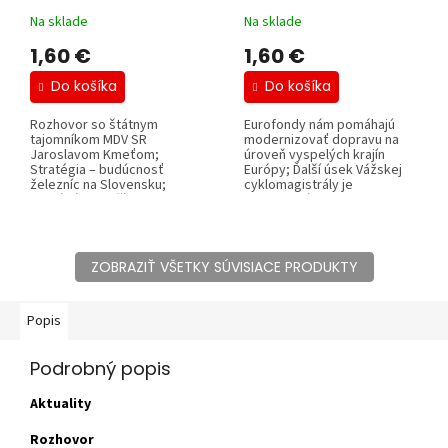
Na sklade
Na sklade
1,60 €
1,60 €
Do košíka
Do košíka
Rozhovor so štátnym
Eurofondy nám pomáhajú
tajomníkom MDV SR
modernizovať dopravu na
Jaroslavom Kmeťom;
úroveň vyspelých krajín
Stratégia – budúcnosť
Európy; Ďalší úsek Vážskej
železníc na Slovensku;
cyklomagistrály je
Aktuální stav přípravy...
odovzdaný;...
ZOBRAZIŤ VŠETKY SÚVISIACE PRODUKTY
Popis
Podrobný popis
Aktuality
Rozhovor