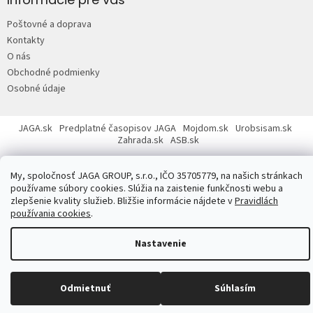
ä
Poštovné a doprava
t
Kontakty
i
O nás
e
Obchodné podmienky
Osobné údaje
JAGA.sk
Predplatné časopisov JAGA
Mojdom.sk
Urobsisam.sk
Zahrada.sk
ASB.sk
My, spoločnosť JAGA GROUP, s.r.o., IČO 35705779, na našich stránkach
používame súbory cookies. Slúžia na zaistenie funkčnosti webu a
zlepšenie kvality služieb. Bližšie informácie nájdete v
Pravidlách
používania cookies
.
Copyright 2026
JAGASTORE.sk
. Všetky práva vyhradené.
Upraviť
nastavenie cookies
Nastavenie
Odmietnuť
Súhlasím