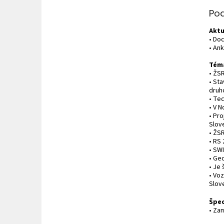
Po
Aktu
• Do
• An
Téma
• ŽSR
• St
druh
• Te
• V 
• Pr
Slov
• ŽS
• RS
• SWI
• Ge
• Je 
• Vo
Slov
Špec
• Za