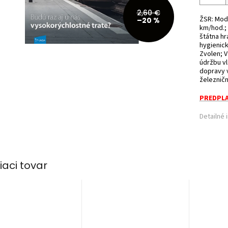
2,60 €
ŽSR: Mode
–20 %
km/hod.; 
štátna hr
hygienick
Zvolen; 
údržbu v
dopravy 
železničn
PREDPLA
Detailné 
iaci tovar