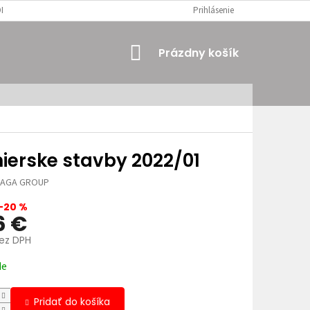
MIENKY
OSOBNÉ ÚDAJE
Prihlásenie
NÁKUPNÝ
Prázdny košík
KOŠÍK
nierske stavby 2022/01
JAGA GROUP
–20 %
6 €
bez DPH
ová
de
Pridať do košíka