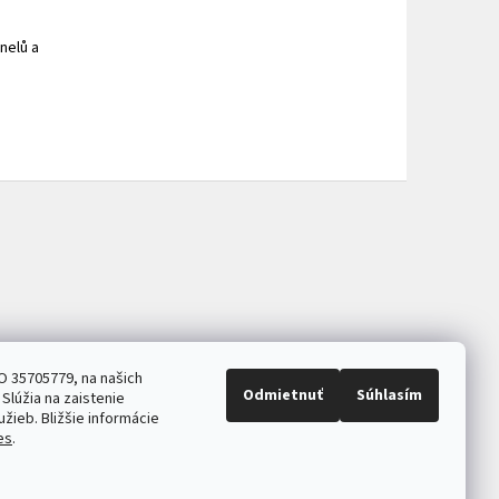
nelů a
O 35705779, na našich
Odmietnuť
Súhlasím
Slúžia na zaistenie
užieb. Bližšie informácie
es
.
ASB.sk