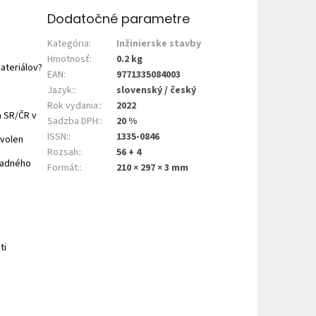
Dodatočné parametre
Kategória
:
Inžinierske stavby
Hmotnosť
:
0.2 kg
ateriálov?
EAN
:
9771335084003
Jazyk:
:
slovenský / český
Rok vydania:
:
2022
a SR/ČR v
Sadzba DPH:
:
20 %
ISSN:
:
1335-0846
Zvolen
Rozsah:
:
56 + 4
padného
Formát:
:
210 × 297 × 3 mm
ti