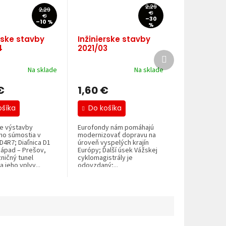
2,29
2,29
€
€
–30
–10 %
%
rske stavby
Inžinierske stavby
4
2021/03
Ďalší
produkt
Na sklade
Na sklade
€
1,60 €
ošíka
Do košíka
e výstavby
Eurofondy nám pomáhajú
ho súmostia v
modernizovať dopravu na
D4R7; Diaľnica D1
úroveň vyspelých krajín
západ – Prešov,
Európy; Ďalší úsek Vážskej
zničný tunel
cyklomagistrály je
a jeho vplyv...
odovzdaný;...