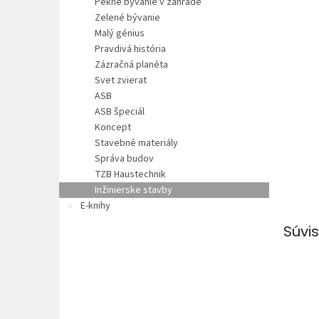
Pekné bývanie v záhrade
Zelené bývanie
Malý génius
Pravdivá história
Zázračná planéta
Svet zvierat
ASB
ASB špeciál
Koncept
Stavebné materiály
Správa budov
TZB Haustechnik
Inžinierske stavby
E-knihy
Súvis