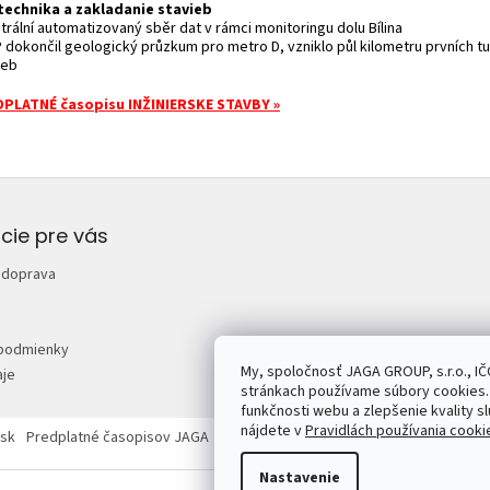
echnika a zakladanie stavieb
trální automatizovaný sběr dat v rámci monitoringu dolu Bílina
P dokončil geologický průzkum pro metro D, vzniklo půl kilometru prvních tu
deb
PLATNÉ časopisu INŽINIERSKE STAVBY »
cie pre vás
 doprava
podmienky
My, spoločnosť JAGA GROUP, s.r.o., IČ
je
stránkach používame súbory cookies. 
funkčnosti webu a zlepšenie kvality sl
nájdete v
Pravidlách používania cooki
sk
Predplatné časopisov JAGA
Mojdom.sk
Urobsisam.sk
Zahrada.sk
Nastavenie