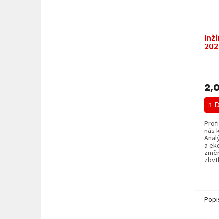
Inž
202
2,
D
Profi
nás 
Anal
a ek
změn
zbyt
Popi