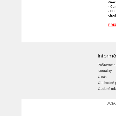
Geot
• Cen
• DP
cho
PRED
Z
á
p
Informá
ä
Poštovné a
t
Kontakty
i
O nás
e
Obchodné 
Osobné úda
JAGA.