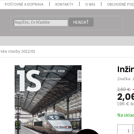
POŠTOVNÉ A DOPRAVA
KONTAKTY
O NÁS
OBCHODNÉ POD
HĽADAŤ
erske stavby 2022/01
Inži
Značka:
2,60 €
2,0
1,96 € 
Jednotk
Na skla
cena: