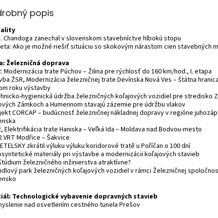
drobný popis
ality
c. Chandoga zanechal v slovenskom stavebníctve hlbokú stopu
keta: Ako je možné riešiť situáciu so skokovým nárastom cien stavebných m
: Železničná doprava
: Modernizácia trate Púchov – Žilina pre rýchlosť do 160 km/hod., I. etapa
avba ŽSR, Modernizácia železničnej trate Devínska Nová Ves – štátna hranic
om roku výstavby
chnicko-hygienická údržba železničných koľajových vozidiel pre stredisko 
Nových Zámkoch a Humennom stavajú zázemie pre údržbu vlakov
ojekt CORCAP – budúcnosť železničnej nákladnej dopravy v regióne juhozá
enska
R, Elektrifikácia trate Haniska – Veľká Ida – Moldava nad Bodvou-mesto
 2 VRT Modřice – Šakvice
ETELSKY zkrátil výluku výluku koridorové tratě u Poříčan o 100 dní
osyntetické materiály pri výstavbe a modernizácii koľajových stavieb
štúdium železničného inžinierstva atraktívne?
zidlový park železničných koľajových vozidiel v rámci Železničnej spoločnos
ensko
iál: Technologické vybavenie dopravných stavieb
myslenie nad osvetlením cestného tunela Prešov