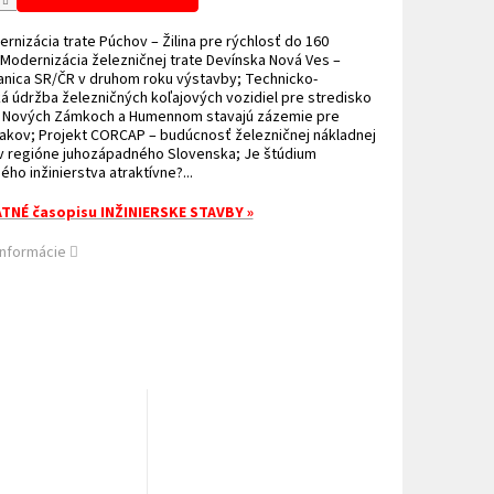
rnizácia trate Púchov – Žilina pre rýchlosť do 160
Modernizácia železničnej trate Devínska Nová Ves –
anica SR/ČR v druhom roku výstavby; Technicko-
á údržba železničných koľajových vozidiel pre stredisko
V Nových Zámkoch a Humennom stavajú zázemie pre
lakov; Projekt CORCAP – budúcnosť železničnej nákladnej
v regióne juhozápadného Slovenska; Je štúdium
ého inžinierstva atraktívne?...
TNÉ časopisu INŽINIERSKE STAVBY »
informácie