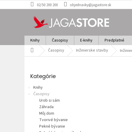
Prejsť
02/50 200 200
objednavky@jagastore.sk
na
obsah
Knihy
Časopisy
E-knihy
Predplatné
Domov
Časopisy
Inžinierske stavby
Inžini
B
o
Preskočiť
č
kategórie
Kategórie
n
ý
Knihy
p
Časopisy
a
Urob si sám
n
Záhrada
e
Môj dom
l
Tvorivé bývanie
Pekné bývanie