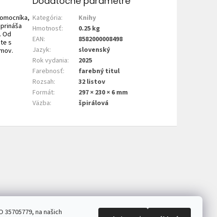
Dodatočné parametre
pomocníka,
Kategória
:
Knihy
 prináša
Hmotnosť
:
0.25 kg
. Od
EAN
:
8582000008498
te s
Jazyk
:
slovenský
omov.
Rok vydania
:
2025
Farebnosť
:
farebný titul
Rozsah
:
32 listov
Formát
:
297 × 230 × 6 mm
Väzba
:
špirálová
O 35705779, na našich