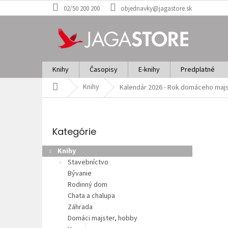
Prejsť
02/50 200 200
objednavky@jagastore.sk
na
obsah
Knihy
Časopisy
E-knihy
Predplatné
Domov
Knihy
Kalendár 2026 - Rok domáceho majs
B
o
Preskočiť
č
kategórie
Kategórie
n
ý
Knihy
p
Stavebníctvo
a
Bývanie
n
Rodinný dom
e
Chata a chalupa
l
Záhrada
Domáci majster, hobby