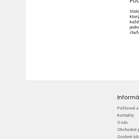
Po
Stol
ktor
každý
jedn
chuť
Z
á
p
Informá
ä
Poštovné a
t
Kontakty
i
O nás
e
Obchodné 
Osobné úda