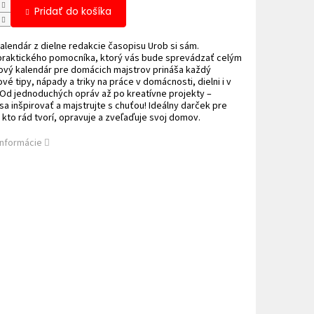
Pridať do košíka
alendár z dielne redakcie časopisu Urob si sám.
 praktického pomocníka, ktorý vás bude sprevádzať celým
ový kalendár pre domácich majstrov prináša každý
vé tipy, nápady a triky na práce v domácnosti, dielni i v
 Od jednoduchých opráv až po kreatívne projekty –
sa inšpirovať a majstrujte s chuťou! Ideálny darček pre
kto rád tvorí, opravuje a zveľaďuje svoj domov.
informácie