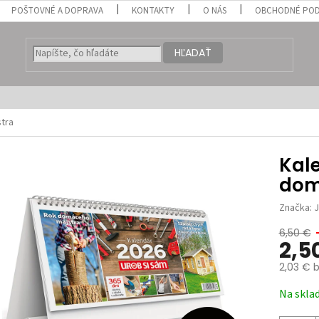
POŠTOVNÉ A DOPRAVA
KONTAKTY
O NÁS
OBCHODNÉ POD
HĽADAŤ
tra
Kal
dom
Značka:
6,50 €
2,5
2,03 € 
Jednotk
Na skla
cena: