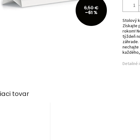
6,50 €
–61 %
Stolový k
Získajte
rokom! N
týždeň no
záhrade.
nechajte 
každého, 
Detailné 
iaci tovar