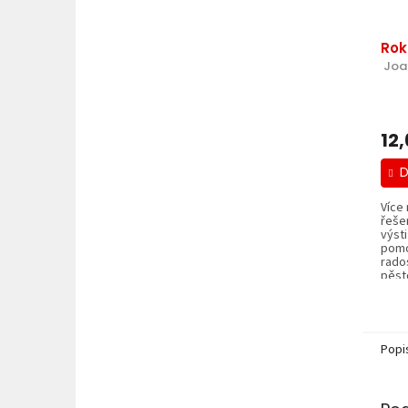
Rok
 Joa
12
D
Více 
řeše
výst
pomo
rado
pěsto
Popi