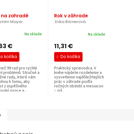
 na zahradě
Rok v záhrade
chim Mayer.
 Erika Börnerová.
Na sklade
Na sklade
,63 €
11,31 €
o košíka
Do košíka
než 99 rad pro rychlé
Praktický sprievodca. V
ní problémů. Stručné a
knihe nájdete rozdelenie a
ižné rady, které vám
vysvetlenie najdôležitejších
hou k tomu, aby
prác v záhrade podľa
st z úspěšného
ročných období a mesiacov
vání ovoce a...
– od...
s