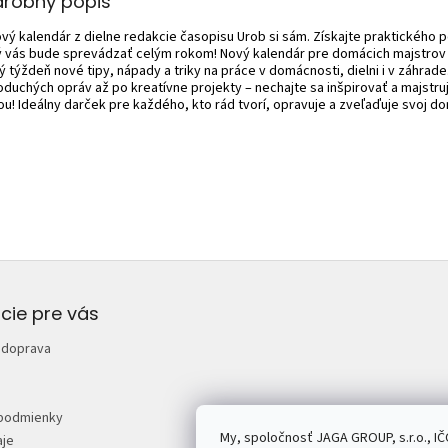
drobný popis
ový kalendár z dielne redakcie časopisu Urob si sám. Získajte praktického 
ý vás bude sprevádzať celým rokom! Nový kalendár pre domácich majstrov
 týždeň nové tipy, nápady a triky na práce v domácnosti, dielni i v záhrade
oduchých opráv až po kreatívne projekty – nechajte sa inšpirovať a majstruj
ou! Ideálny darček pre každého, kto rád tvorí, opravuje a zveľaďuje svoj d
cie pre vás
 doprava
podmienky
My, spoločnosť JAGA GROUP, s.r.o., IČ
je