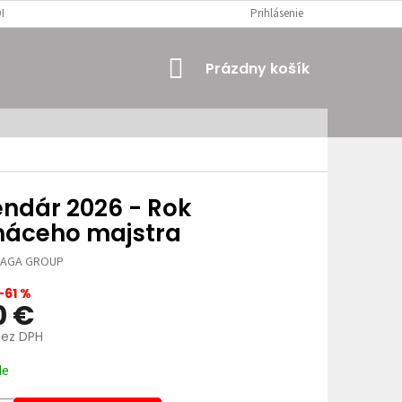
MIENKY
OSOBNÉ ÚDAJE
Prihlásenie
NÁKUPNÝ
Prázdny košík
KOŠÍK
endár 2026 - Rok
áceho majstra
JAGA GROUP
–61 %
0 €
bez DPH
ová
de