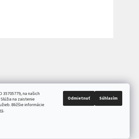
O 35705779, na našich
Odmietnuť
Súhlasím
Slúžia na zaistenie
užieb. Bližšie informácie
es
.
ASB.sk