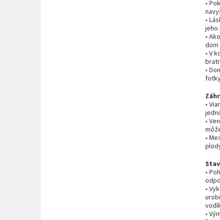
• Pok
navy
• Lá
jeho
• Ako
dom 
• V 
brat
• Do
fotky
Záh
• Vi
jedno
• Ve
môže 
• Mes
plody
Sta
• Poh
odpo
• Vy
urobi
vodí
• Vý