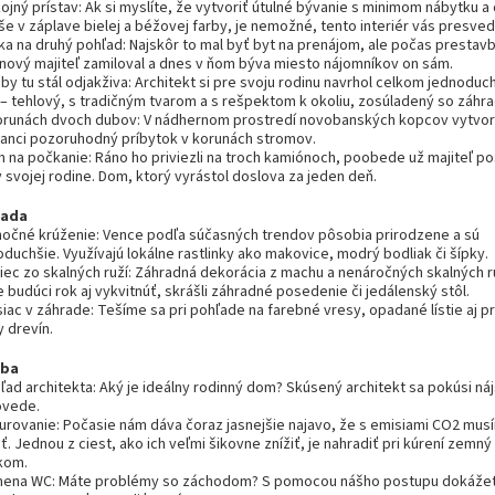
ojný prístav: Ak si myslíte, že vytvoriť útulné bývanie s minimom nábytku a 
še v záplave bielej a béžovej farby, je nemožné, tento interiér vás presved
ska na druhý pohľad: Najskôr to mal byť byt na prenájom, ale počas prestav
 nový majiteľ zamiloval a dnes v ňom býva miesto nájomníkov on sám.
by tu stál odjakživa: Architekt si pre svoju rodinu navrhol celkom jednoduc
– tehlový, s tradičným tvarom a s rešpektom k okoliu, zosúladený so záhr
korunách dvoch dubov: V nádhernom prostredí novobanských kopcov vytvoril
ranci pozoruhodný príbytok v korunách stromov.
m na počkanie: Ráno ho priviezli na troch kamiónoch, poobede už majiteľ pos
 svojej rodine. Dom, ktorý vyrástol doslova za jeden deň.
rada
anočné krúženie: Vence podľa súčasných trendov pôsobia prirodzene a sú
duchšie. Využívajú lokálne rastlinky ako makovice, modrý bodliak či šípky.
niec zo skalných ruží: Záhradná dekorácia z machu a nenáročných skalných ru
budúci rok aj vykvitnúť, skrášli záhradné posedenie či jedálenský stôl.
iac v záhrade: Tešíme sa pri pohľade na farebné vresy, opadané lístie aj pr
 drevín.
vba
ľad architekta: Aký je ideálny rodinný dom? Skúsený architekt sa pokúsi ná
vede.
kurovanie: Počasie nám dáva čoraz jasnejšie najavo, že s emisiami CO2 mus
ť. Jednou z ciest, ako ich veľmi šikovne znížiť, je nahradiť pri kúrení zemný
kom.
mena WC: Máte problémy so záchodom? S pomocou nášho postupu dokážet