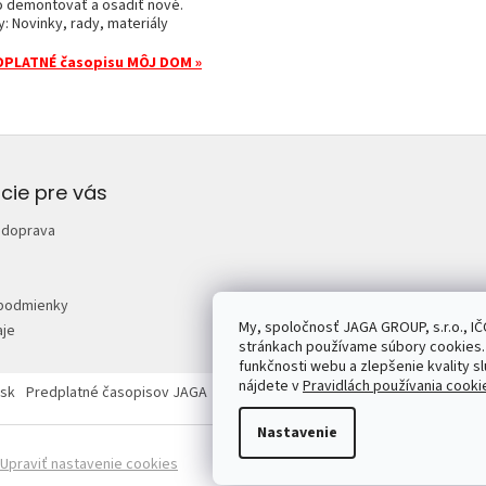
o demontovať a osadiť nové.
y: Novinky, rady, materiály
PLATNÉ časopisu MÔJ DOM »
cie pre vás
 doprava
podmienky
My, spoločnosť JAGA GROUP, s.r.o., IČ
je
stránkach používame súbory cookies. 
funkčnosti webu a zlepšenie kvality sl
nájdete v
Pravidlách používania cooki
sk
Predplatné časopisov JAGA
Mojdom.sk
Urobsisam.sk
Zahrada.sk
Nastavenie
Upraviť nastavenie cookies