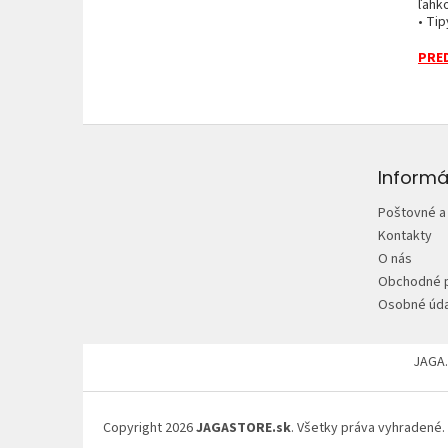
ľahk
• Tip
PRED
Z
á
p
Informá
ä
Poštovné a
t
Kontakty
i
O nás
e
Obchodné 
Osobné úda
JAGA.
Copyright 2026
JAGASTORE.sk
. Všetky práva vyhradené.