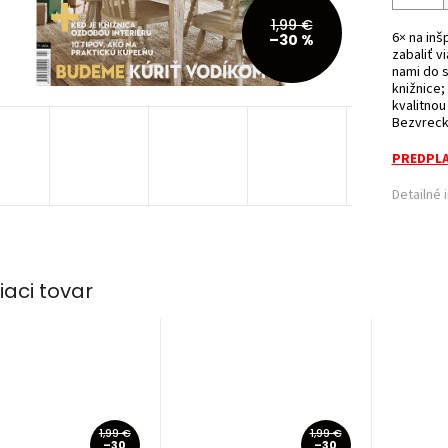
1,99 €
6× na inš
–30 %
zabaliť v
nami do 
knižnice;
kvalitnou
Bezvrecko
PREDPLA
Detailné 
iaci tovar
1,99 €
1,99 €
–30
–30