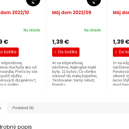
%
%
 dom 2022/10
Môj dom 2022/09
Môj do
Na sklade
Na sklade
9 €
1,39 €
1,39 
o košíka
Do košíka
Do k
 inšpiratívnej
4× na inšpiratívnej
5× na inšp
teve; Kuchyňa ako od
návšteve; Najkrajšie malé
návšteve
esionála; Prečo by ste
byty: 21 bytov; Čo všetko
Piesková 
využiť služby
vtesnať do malej kúpeľne;
víkend: V
iérových dizajnérov?;
Testovanie: Varný robot;
lacno štý
o o spálni;...
Domáci...
must have
s
Podobné (8)
drobný popis