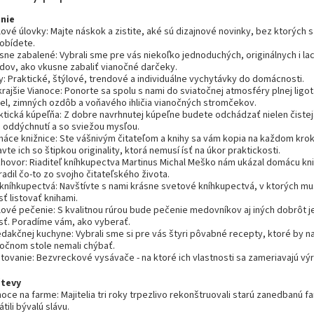
nie
lové úlovky: Majte náskok a zistite, aké sú dizajnové novinky, bez ktorých s
obídete.
usne zabalené: Vybrali sme pre vás niekoľko jednoduchých, originálnych i la
dov, ako vkusne zabaliť vianočné darčeky.
py: Praktické, štýlové, trendové a individuálne vychytávky do domácnosti.
krajšie Vianoce: Ponorte sa spolu s nami do sviatočnej atmosféry plnej ligo
iel, zimných ozdôb a voňavého ihličia vianočných stromčekov.
ktická kúpeľňa: Z dobre navrhnutej kúpeľne budete odchádzať nielen čistejší
aj oddýchnutí a so sviežou mysľou.
máce knižnice: Ste vášnivým čitateľom a knihy sa vám kopia na každom kro
vte ich so štipkou originality, ktorá nemusí ísť na úkor praktickosti.
zhovor: Riaditeľ kníhkupectva Martinus Michal Meško nám ukázal domácu kni
adil čo-to zo svojho čitateľského života.
j kníhkupectvá: Navštívte s nami krásne svetové kníhkupectvá, v ktorých mu
ť listovať knihami.
ýlové pečenie: S kvalitnou rúrou bude pečenie medovníkov aj iných dobrôt 
sť. Poradíme vám, ako vyberať.
edakčnej kuchyne: Vybrali sme si pre vás štyri pôvabné recepty, ktoré by n
točnom stole nemali chýbať.
stovanie: Bezvreckové vysávače - na ktoré ich vlastnosti sa zameriavajú vý
tevy
noce na farme: Majitelia tri roky trpezlivo rekonštruovali starú zanedbanú f
rátili bývalú slávu.