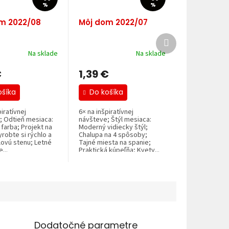
%
%
m 2022/08
Môj dom 2022/07
Ďalší
produkt
Na sklade
Na sklade
€
1,39 €
ošíka
Do košíka
iratívnej
6× na inšpiratívnej
; Odtieň mesiaca:
návšteve; Štýl mesiaca:
farba; Projekt na
Moderný vidiecky štýl;
yrobte si rýchlo a
Chalupa na 4 spôsoby;
lovú stenu; Letné
Tajné miesta na spanie;
...
Praktická kúpeľňa; Kvety...
Dodatočné parametre