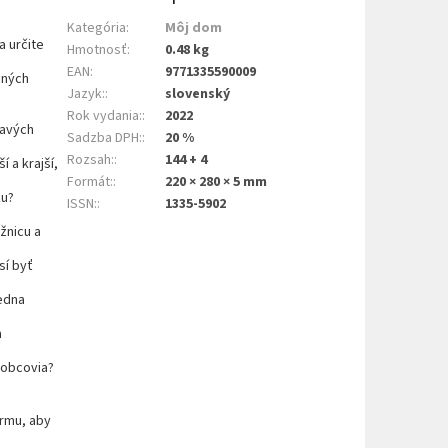
Kategória
:
Môj dom
a určite
Hmotnosť
:
0.48 kg
EAN
:
9771335590009
cných
Jazyk:
:
slovenský
Rok vydania:
:
2022
tavých
Sadzba DPH:
:
20 %
Rozsah:
:
144 + 4
 a krajší,
Formát:
:
220 × 280 × 5 mm
ku?
ISSN:
:
1335-5902
žnicu a
sí byť
jedna
a
robcovia?
armu, aby