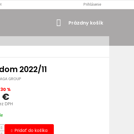
MIENKY
OSOBNÉ ÚDAJE
Prihlásenie
NÁKUPNÝ
Prázdny košík
KOŠÍK
 dom 2022/11
JAGA GROUP
–30 %
9 €
bez DPH
ová
de
Pridať do košíka