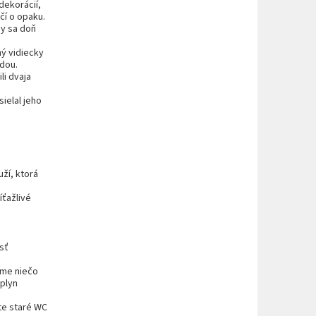
dekorácií,
čí o opaku.
by sa doň
hý vidiecky
adou.
i dvaja
ielal jeho
ží, ktorá
íťažlivé
jsť
íme niečo
 plyn
e staré WC