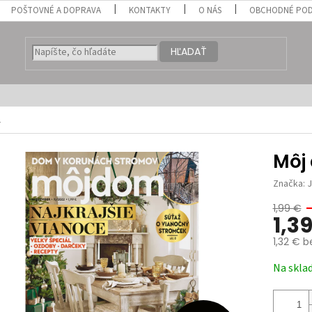
POŠTOVNÉ A DOPRAVA
KONTAKTY
O NÁS
OBCHODNÉ POD
HĽADAŤ
1
Môj
Značka:
1,99 €
1,3
1,32 € 
Jednotk
Na skla
cena: