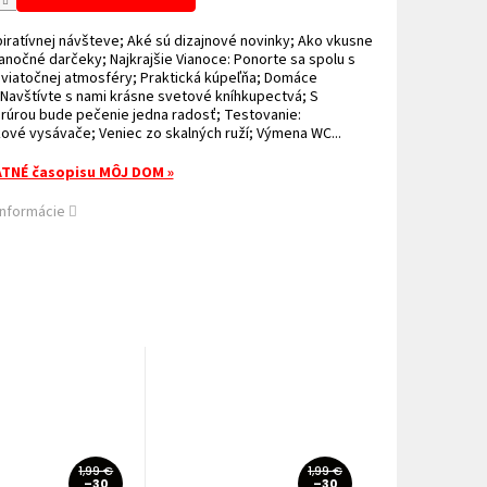
piratívnej návšteve; Aké sú dizajnové novinky; Ako vkusne
ianočné darčeky; Najkrajšie Vianoce: Ponorte sa spolu s
sviatočnej atmosféry; Praktická kúpeľňa; Domáce
 Navštívte s nami krásne svetové kníhkupectvá; S
 rúrou bude pečenie jedna radosť; Testovanie:
vé vysávače; Veniec zo skalných ruží; Výmena WC...
TNÉ časopisu MÔJ DOM »
informácie
1,99 €
1,99 €
–30
–30