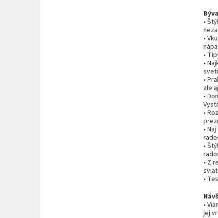
Býva
• Štý
neza
• Vk
nápa
• Ti
• Naj
svet
• Pra
ale 
• Do
Vysta
• Ro
prezr
• Na
rados
• Št
rado
• Z r
svia
• Te
Návš
• Via
jej v