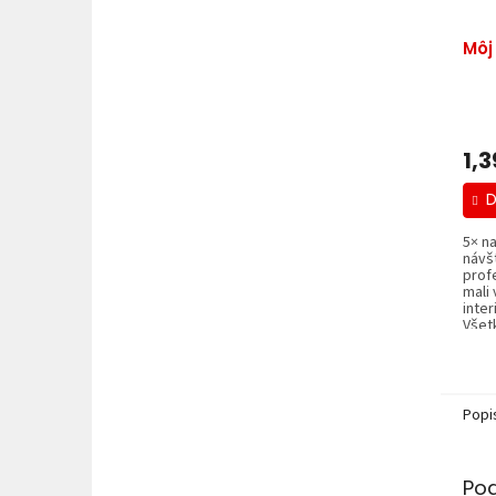
Môj
1,3
D
5× na
návš
prof
mali 
inter
Všetk
Popi
Po