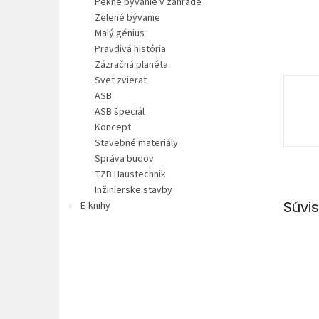
Pekné bývanie v záhrade
Zelené bývanie
Malý génius
Pravdivá história
Zázračná planéta
Svet zvierat
ASB
ASB špeciál
Koncept
Stavebné materiály
Správa budov
TZB Haustechnik
Inžinierske stavby
Súvis
E-knihy