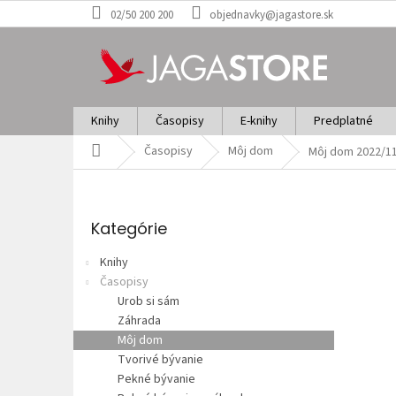
Prejsť
02/50 200 200
objednavky@jagastore.sk
na
obsah
Knihy
Časopisy
E-knihy
Predplatné
Domov
Časopisy
Môj dom
Môj dom 2022/1
B
o
Preskočiť
č
kategórie
Kategórie
n
ý
Knihy
p
Časopisy
a
Urob si sám
n
Záhrada
e
Môj dom
l
Tvorivé bývanie
Pekné bývanie