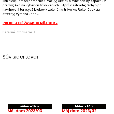
knižnicu; Domáci pomocníci: Práčky; Aké sú hlavné príčiny zápachu z
práčky; Ako na výber čističky vzduchu; Apríl v záhrade; 9 chýb pri
navrhovaní terasy; 5 krokov k zelenému trávniku; Rekonštrukcia
strechy; Výmena kotla...
PREDPLATNÉ časopisu MÔJ DOM »
Detailné informácie
Súvisiaci tovar
1,99 €
–20 %
1,99 €
–20 %
Môj dom 2023/03
Môj dom 2023/02