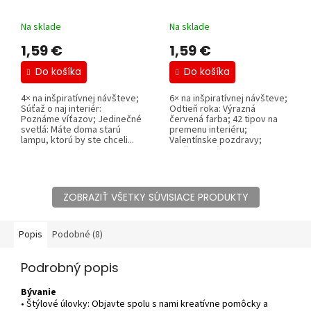
Na sklade
Na sklade
1,59 €
1,59 €
Do košíka
Do košíka
4× na inšpiratívnej návšteve;
6× na inšpiratívnej návšteve;
Súťaž o naj interiér:
Odtieň roka: Výrazná
Poznáme víťazov; Jedinečné
červená farba; 42 tipov na
svetlá: Máte doma starú
premenu interiéru;
lampu, ktorú by ste chceli...
Valentínske pozdravy;
Darčeky z lásky:...
ZOBRAZIŤ VŠETKY SÚVISIACE PRODUKTY
Popis
Podobné (8)
Podrobný popis
Bývanie
• Štýlové úlovky: Objavte spolu s nami kreatívne pomôcky a