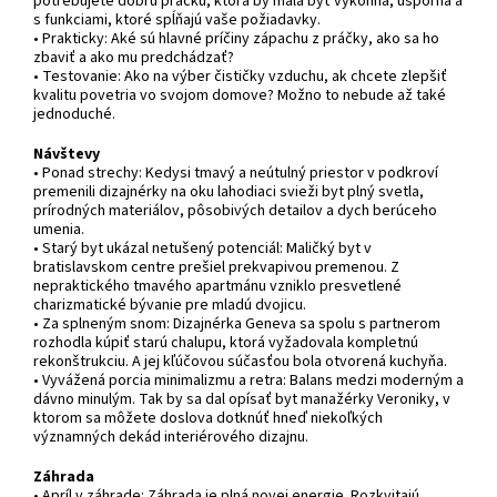
potrebujete dobrú práčku, ktorá by mala byť výkonná, úsporná a
s funkciami, ktoré spĺňajú vaše požiadavky.
• Prakticky: Aké sú hlavné príčiny zápachu z práčky, ako sa ho
zbaviť a ako mu predchádzať?
• Testovanie: Ako na výber čističky vzduchu, ak chcete zlepšiť
kvalitu povetria vo svojom domove? Možno to nebude až také
jednoduché.
Návštevy
• Ponad strechy: Kedysi tmavý a neútulný priestor v podkroví
premenili dizajnérky na oku lahodiaci svieži byt plný svetla,
prírodných materiálov, pôsobivých detailov a dych berúceho
umenia.
• Starý byt ukázal netušený potenciál: Maličký byt v
bratislavskom centre prešiel prekvapivou premenou. Z
nepraktického tmavého apartmánu vzniklo presvetlené
charizmatické bývanie pre mladú dvojicu.
• Za splneným snom: Dizajnérka Geneva sa spolu s partnerom
rozhodla kúpiť starú chalupu, ktorá vyžadovala kompletnú
rekonštrukciu. A jej kľúčovou súčasťou bola otvorená kuchyňa.
• Vyvážená porcia minimalizmu a retra: Balans medzi moderným a
dávno minulým. Tak by sa dal opísať byt manažérky Veroniky, v
ktorom sa môžete doslova dotknúť hneď niekoľkých
významných dekád interiérového dizajnu.
Záhrada
• Apríl v záhrade: Záhrada je plná novej energie. Rozkvitajú