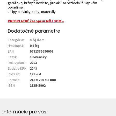
garážovej brány a neviete, pre akú sa rozhodnúť? My vám
poradíme.
• Tipy: Novinky, rady, materiály
PREDPLATNÉ časopisu MÔJ DOM »
Dodatočné parametre
Kategória
:
Môj dom
Hmotnosť
:
0.3 kg
EAN
:
9771335590009
Jazyk
:
slovenský
Rok vydania
:
2023
Sadzba DPH
:
20 %
Rozsah
:
128 + 4
Formát
:
215 × 280 × 5 mm
ISSN
:
1335-5902
Z
á
p
Informácie pre vás