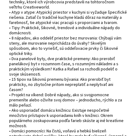
techniky, ktoré ich výrobcovia predstavili na tohtoročnom
veľtrhu Creativeworld.
• Atyp v atype: Atypický priestor v kuchyni si vyžaduje špecifické
riešenia. Zatiaľ čo tradičné kuchyne kladú dôraz na materiály a
farebnosť, tie atypické viac pracujú s proporciami a tvarom.
• Tipy: Praktické, šikovné, trendové a individuálne nápady do
domácnosti.
• 8 nápadov, ako oddeliť priestor bez murovania: Chýbajú vám
steny, ale murovanie neprichádza do úvahy? Skvelým
spôsobom, ako to vyriešiť, sú oddeľovacie prvky či šikovné
optické triky.
• Dva panelové byty, dve praktické premeny: Ako prerobiť
panelákový byt v rozumnom čase, s rozumnými nákladmi a s
praktickým výsledkom? Katka a Rafael sa rozhodli podeliť o
svoje skúsenosti.
• 15 tipov na šikovnú premenu bývania: Ako prerobiť byt
prakticky, no zbytočne pritom nepreplatiť a neplytvať ani
časom?
• Projekt na víkend: Dobré nápady, ako si svojpomocne
premeníte alebo oživíte svoj domov – jednoducho, rýchlo a za
málo peňazí.
• Ako usporiadať domácu knižnicu: Existuje nespočetné
množstvo prístupov k usporiadaniu kníh v knižnici. Okrem
populárneho zoskupovania podľa farieb skúste aj iné kreatívne
možnosti.
• Domáci pomocníci: Na čistú, voňavú a hebkú bielizeň