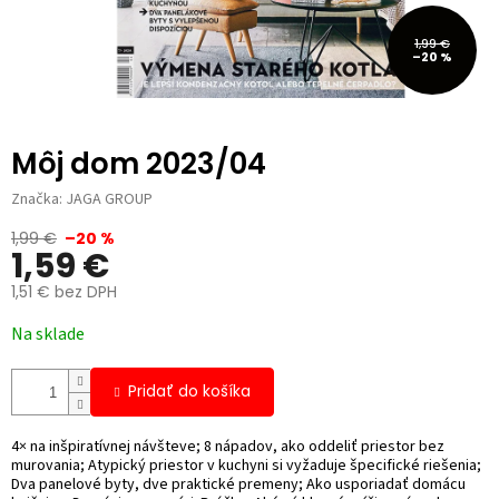
1,99 €
–20 %
Môj dom 2023/04
Značka:
JAGA GROUP
1,99 €
–20 %
1,59 €
1,51 € bez DPH
Jednotková
Na sklade
cena:
Pridať do košíka
4× na inšpiratívnej návšteve; 8 nápadov, ako oddeliť priestor bez
murovania; Atypický priestor v kuchyni si vyžaduje špecifické riešenia;
Dva panelové byty, dve praktické premeny; Ako usporiadať domácu