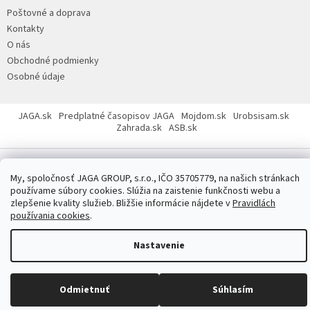
ä
Poštovné a doprava
t
Kontakty
i
O nás
e
Obchodné podmienky
Osobné údaje
JAGA.sk
Predplatné časopisov JAGA
Mojdom.sk
Urobsisam.sk
Zahrada.sk
ASB.sk
My, spoločnosť JAGA GROUP, s.r.o., IČO 35705779, na našich stránkach
používame súbory cookies. Slúžia na zaistenie funkčnosti webu a
zlepšenie kvality služieb. Bližšie informácie nájdete v
Pravidlách
Copyright 2026
JAGASTORE.sk
. Všetky práva vyhradené.
Upraviť
používania cookies
.
nastavenie cookies
Nastavenie
Odmietnuť
Súhlasím