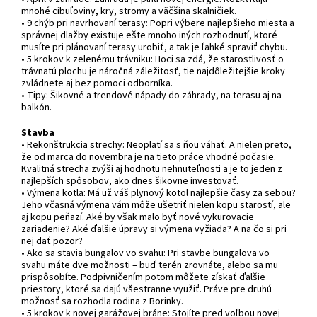
mnohé cibuľoviny, kry, stromy a väčšina skalničiek.
• 9 chýb pri navrhovaní terasy: Popri výbere najlepšieho miesta a
správnej dlažby existuje ešte mnoho iných rozhodnutí, ktoré
musíte pri plánovaní terasy urobiť, a tak je ľahké spraviť chybu.
• 5 krokov k zelenému trávniku: Hoci sa zdá, že starostlivosť o
trávnatú plochu je náročná záležitosť, tie najdôležitejšie kroky
zvládnete aj bez pomoci odborníka.
• Tipy: Šikovné a trendové nápady do záhrady, na terasu aj na
balkón.
Stavba
• Rekonštrukcia strechy: Neoplatí sa s ňou váhať. A nielen preto,
že od marca do novembra je na tieto práce vhodné počasie.
Kvalitná strecha zvýši aj hodnotu nehnuteľnosti a je to jeden z
najlepších spôsobov, ako dnes šikovne investovať.
• Výmena kotla: Má už váš plynový kotol najlepšie časy za sebou?
Jeho včasná výmena vám môže ušetriť nielen kopu starostí, ale
aj kopu peňazí. Aké by však malo byť nové vykurovacie
zariadenie? Aké ďalšie úpravy si výmena vyžiada? A na čo si pri
nej dať pozor?
• Ako sa stavia bungalov vo svahu: Pri stavbe bungalova vo
svahu máte dve možnosti – buď terén zrovnáte, alebo sa mu
prispôsobíte. Podpivničením potom môžete získať ďalšie
priestory, ktoré sa dajú všestranne využiť. Práve pre druhú
možnosť sa rozhodla rodina z Borinky.
• 5 krokov k novej garážovej bráne: Stojíte pred voľbou novej