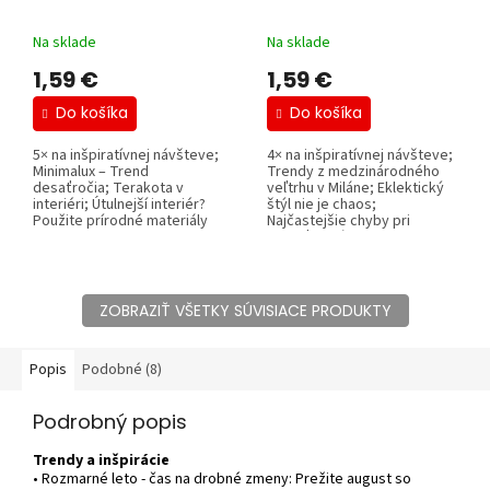
Na sklade
Na sklade
1,59 €
1,59 €
Do košíka
Do košíka
5× na inšpiratívnej návšteve;
4× na inšpiratívnej návšteve;
Minimalux – Trend
Trendy z medzinárodného
desaťročia; Terakota v
veľtrhu v Miláne; Eklektický
interiéri; Útulnejší interiér?
štýl nie je chaos;
Použite prírodné materiály
Najčastejšie chyby pri
a...
zariaďovaní...
ZOBRAZIŤ VŠETKY SÚVISIACE PRODUKTY
Popis
Podobné (8)
Podrobný popis
Trendy a inšpirácie
• Rozmarné leto - čas na drobné zmeny: Prežite august so