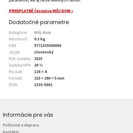
parametre, ale aj farba okenných rámov.
PREDPLATNÉ časopisu MÔJ DOM »
Dodatočné parametre
Kategória
:
Môj dom
Hmotnosť
:
0.3 kg
EAN
:
9771335590009
Jazyk
:
slovenský
Rok vydania
:
2023
Sadzba DPH
:
20 %
Rozsah
:
128 + 4
Formát
:
215 × 280 × 5 mm
ISSN
:
1335-5902
Z
á
p
Informácie pre vás
ä
Poštovné a doprava
t
Kontakty