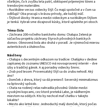
všetkým, čo k zvyšku leta patrí, obklopení príjemnými tónmi a
trendovými materiálmi.
• Rustikálne verzus vidiecky štýl: Čo majú spoločné a v čom sa
odlišujú? Oba pracujú s krásou prírody, ale každý ináč.
• Štýlové úlovky: Hranica medzi vidieckym a rustikálnym štýlom
je tenká. Vybrali sme dizajnové kúsky, ktoré uplatníte pri oboch.
Téma čísla
• Záchrana 200-ročného baníckeho domu: Chalupa Zelená je
súčasťou projektu záchrany štyroch pôvodných baníckych
domov. Obnovená bola ako druhá v poradí. Je výnimočná mierou
autentickosti a útulnosťou.
Návštevy
• Chalupa s decentným odkazom na tradície: Chalúpka v dedine
zapísanej do zoznamu UNESCO má novoupravený interiér – dve
izby a tradičný gánok. A aj poriadny vidiecky šmrnc.
• Zrub pod lesom: Provensalský štýl sa do zrubu nehodí. Aký
áno?
• Domček z dreva, ktorý sa dá preniesť: Severský minimalizmus
na liptovský spôsob.
• Chata na rodinný relax nahradila pôvodnú: Údolie medzi
vysokými kopcami, cez ktoré preteká Labe, je nádherným
miestom na oddych. Kto by nechcel mať chatku v takejto
lokalite?
• Mesto ako letné kino: Jednoduchý malý domček, ktorý počas