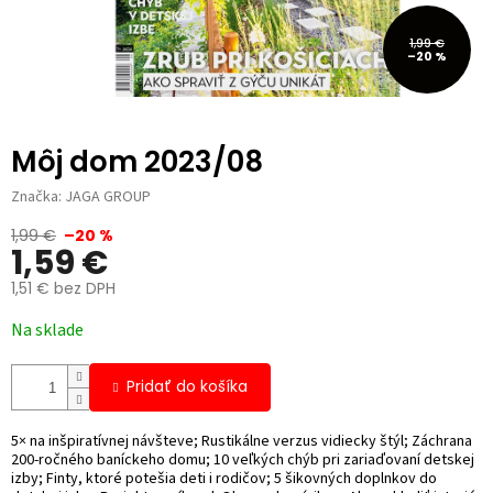
1,99 €
–20 %
Môj dom 2023/08
Značka:
JAGA GROUP
1,99 €
–20 %
1,59 €
1,51 € bez DPH
Jednotková
Na sklade
cena:
Pridať do košíka
5× na inšpiratívnej návšteve; Rustikálne verzus vidiecky štýl; Záchrana
200-ročného baníckeho domu; 10 veľkých chýb pri zariaďovaní detskej
izby; Finty, ktoré potešia deti i rodičov; 5 šikovných doplnkov do