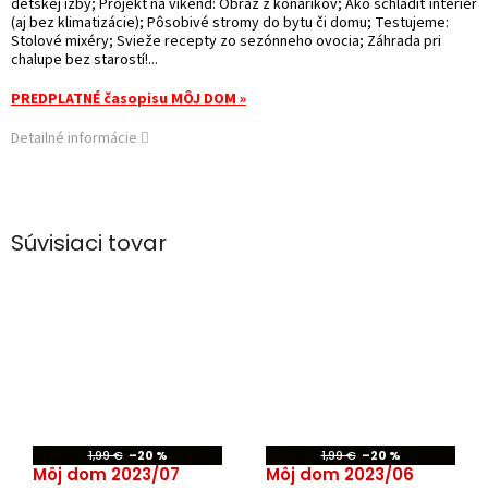
detskej izby; Projekt na víkend: Obraz z konárikov; Ako schladiť interiér
(aj bez klimatizácie); Pôsobivé stromy do bytu či domu; Testujeme:
Stolové mixéry; Svieže recepty zo sezónneho ovocia; Záhrada pri
chalupe bez starostí!...
PREDPLATNÉ časopisu MÔJ DOM »
Detailné informácie
Súvisiaci tovar
1,99 €
–20 %
1,99 €
–20 %
Môj dom 2023/07
Môj dom 2023/06