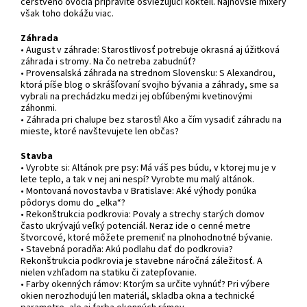
čerstvého ovocia pripravíte osviežujúci kokteil. Najnovšie mixéry
však toho dokážu viac.
Záhrada
• August v záhrade: Starostlivosť potrebuje okrasná aj úžitková
záhrada i stromy. Na čo netreba zabudnúť?
• Provensalská záhrada na strednom Slovensku: S Alexandrou,
ktorá píše blog o skrášľovaní svojho bývania a záhrady, sme sa
vybrali na prechádzku medzi jej obľúbenými kvetinovými
záhonmi.
• Záhrada pri chalupe bez starostí! Ako a čím vysadiť záhradu na
mieste, ktoré navštevujete len občas?
Stavba
• Vyrobte si: Altánok pre psy: Má váš pes búdu, v ktorej mu je v
lete teplo, a tak v nej ani nespí? Vyrobte mu malý altánok.
• Montovaná novostavba v Bratislave: Aké výhody ponúka
pôdorys domu do „elka“?
• Rekonštrukcia podkrovia: Povaly a strechy starých domov
často ukrývajú veľký potenciál. Neraz ide o cenné metre
štvorcové, ktoré môžete premeniť na plnohodnotné bývanie.
• Stavebná poradňa: Akú podlahu dať do podkrovia?
Rekonštrukcia podkrovia je stavebne náročná záležitosť. A
nielen vzhľadom na statiku či zatepľovanie.
• Farby okenných rámov: Ktorým sa určite vyhnúť? Pri výbere
okien nerozhodujú len materiál, skladba okna a technické