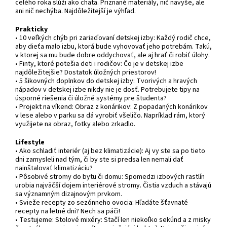
celého roka slúži ako chata. Priznané materiály, nič navyše, ale
ani nič nechýba. Najdôležitejší je výhľad.
Prakticky
• 10 veľkých chýb pri zariaďovaní detskej izby: Každý rodič chce,
aby dieťa malo izbu, ktorá bude vyhovovať jeho potrebám. Takú,
v ktorej sa mu bude dobre oddychovať, ale aj hrať či robiť úlohy.
• Finty, ktoré potešia deti i rodičov: Čo je v detskej izbe
najdôležitejšie? Dostatok úložných priestorov!
• 5 šikovných doplnkov do detskej izby: Tvorivých a hravých
nápadov v detskej izbe nikdy nie je dosť. Potrebujete tipy na
úsporné riešenia či úložné systémy pre študenta?
• Projekt na víkend: Obraz z konárikov: Z popadaných konárikov
v lese alebo v parku sa dá vyrobiť všeličo. Napríklad rám, ktorý
využijete na obraz, fotky alebo zrkadlo.
Lifestyle
• Ako schladiť interiér (aj bez klimatizácie): Aj vy ste sa po tieto
dni zamysleli nad tým, či by ste si predsa len nemali dať
nainštalovať klimatizáciu?
• Pôsobivé stromy do bytu či domu: Spomedzi izbových rastlín
urobia najväčší dojem interiérové stromy. Čistia vzduch a stávajú
sa významným dizajnovým prvkom.
• Svieže recepty zo sezónneho ovocia: Hľadáte šťavnaté
recepty na letné dni? Nech sa páči!
• Testujeme: Stolové mixéry: Stačí len niekoľko sekúnd a z misky