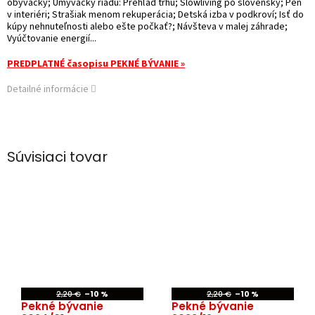
obývačky; Umývačky riadu: Prehľad trhu; Slowliving po slovensky; Peň
v interiéri; Strašiak menom rekuperácia; Detská izba v podkroví; Isť do
kúpy nehnuteľnosti alebo ešte počkať?; Návšteva v malej záhrade;
Vyúčtovanie energií...
PREDPLATNÉ časopisu PEKNÉ BÝVANIE »
Detailné informácie
Súvisiaci tovar
2,20 €
–10 %
2,20 €
–10 %
Pekné bývanie
Pekné bývanie