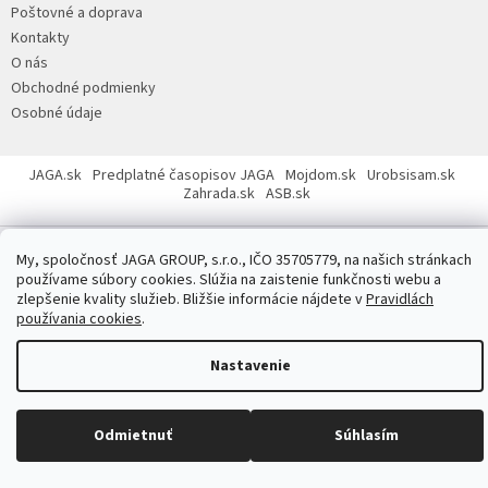
Poštovné a doprava
t
Kontakty
i
O nás
e
Obchodné podmienky
Osobné údaje
JAGA.sk
Predplatné časopisov JAGA
Mojdom.sk
Urobsisam.sk
Zahrada.sk
ASB.sk
My, spoločnosť JAGA GROUP, s.r.o., IČO 35705779, na našich stránkach
používame súbory cookies. Slúžia na zaistenie funkčnosti webu a
zlepšenie kvality služieb. Bližšie informácie nájdete v
Pravidlách
používania cookies
.
Copyright 2026
JAGASTORE.sk
. Všetky práva vyhradené.
Upraviť
nastavenie cookies
Nastavenie
Odmietnuť
Súhlasím