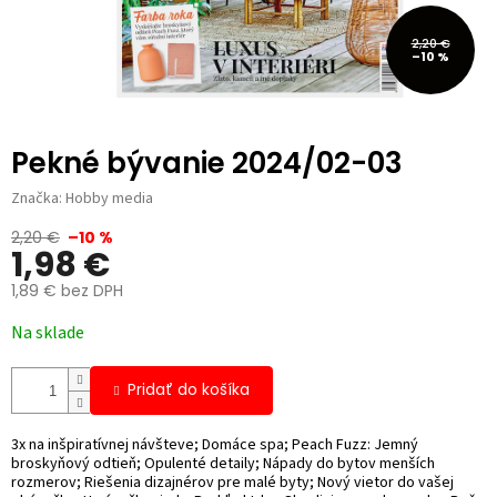
2,20 €
–10 %
Pekné bývanie 2024/02-03
Značka:
Hobby media
2,20 €
–10 %
1,98 €
1,89 € bez DPH
Jednotková
Na sklade
cena:
Pridať do košíka
3x na inšpiratívnej návšteve; Domáce spa; Peach Fuzz: Jemný
broskyňový odtieň; Opulenté detaily; Nápady do bytov menších
rozmerov; Riešenia dizajnérov pre malé byty; Nový vietor do vašej