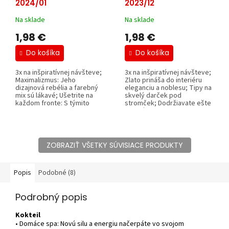
2024/01
2023/12
Na sklade
Na sklade
1,98 €
1,98 €
Do košíka
Do košíka
3x na inšpiratívnej návšteve;
3x na inšpiratívnej návšteve;
Maximalizmus: Jeho
Zlato prináša do interiéru
dizajnová rebélia a farebný
eleganciu a noblesu; Tipy na
mix sú lákavé; Ušetrite na
skvelý darček pod
každom fronte: S týmito
stromček; Dodržiavate ešte
tipmi...
nejaké...
ZOBRAZIŤ VŠETKY SÚVISIACE PRODUKTY
Popis
Podobné (8)
Podrobný popis
Kokteil
• Domáce spa: Novú silu a energiu načerpáte vo svojom