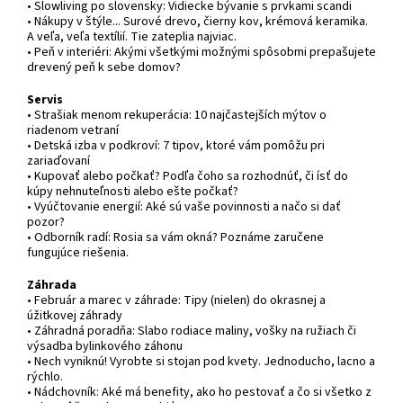
• Slowliving po slovensky: Vidiecke bývanie s prvkami scandi
• Nákupy v štýle... Surové drevo, čierny kov, krémová keramika.
A veľa, veľa textílií. Tie zateplia najviac.
• Peň v interiéri: Akými všetkými možnými spôsobmi prepašujete
drevený peň k sebe domov?
Servis
• Strašiak menom rekuperácia: 10 najčastejších mýtov o
riadenom vetraní
• Detská izba v podkroví: 7 tipov, ktoré vám pomôžu pri
zariaďovaní
• Kupovať alebo počkať? Podľa čoho sa rozhodnúť, či ísť do
kúpy nehnuteľnosti alebo ešte počkať?
• Vyúčtovanie energií: Aké sú vaše povinnosti a načo si dať
pozor?
• Odborník radí: Rosia sa vám okná? Poznáme zaručene
fungujúce riešenia.
Záhrada
• Február a marec v záhrade: Tipy (nielen) do okrasnej a
úžitkovej záhrady
• Záhradná poradňa: Slabo rodiace maliny, vošky na ružiach či
výsadba bylinkového záhonu
• Nech vyniknú! Vyrobte si stojan pod kvety. Jednoducho, lacno a
rýchlo.
• Nádchovník: Aké má benefity, ako ho pestovať a čo si všetko z