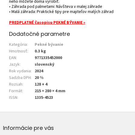
neho môžete doma vyrobiť.
• Záhrada pod palmetami: Návšteva v malej záhrade
• Malá záhrada: Praktické tipy pre majiteľov malých záhrad
PREDPLATNÉ časopisu PEKNÉ BÝVANIE »
Dodatočné parametre
Kategória
:
Pekné bývanie
Hmotnosť
:
0.3 kg
EAN
:
9771335452000
Jazyk
:
slovenský
Rok vydania
:
2024
Sadzba DPH
:
20 %
Rozsah
:
128 + 4
Formát
:
215 × 280 × 4 mm
ISSN
:
1335-4523
Z
á
p
Informácie pre vás
ä