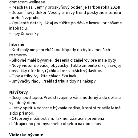
domácom wellnese.
• Peach Fuzz: Jemný broskyňový odtieň je farbou roka 2024!
• Dopamínový dekor: Veselý a hravý trend poskytne interiéru
farebnú vzpruhu.
• Opulenté detaily: Ak aj vy túžite po dávke luxusu, prinášame
inšpiráciu.
• Tipy & novinky
Interiér
• Keď malý nie je prekážkou: Nápady do bytov menších
rozmerov
• Šikovné malé bývanie: Riešenia dizajnérov pre malé byty
• Nový vietor do vašej obývačky: Takto zmeníte dizajn svojej
obývačky efektne, rýchlo a bez väčších výdavkov.
• Tipy a triky: Využite chladničku inak
• Umývačky riadu: Prehľad trhu a tipy na nákupy
Návštevy
• Dizajn pod lupou: Predstavujeme vám moderný a do detailu
vyladený dom.
• Letný spirit: Neohrané bývanie rodiny, ktorá si zriadila letné
sídlo pri mori.
• Otvorený možnostiam: Takmer zázračná premena
chátrajúceho priemyselného objektu na dom snov.
Vidiecke bývanie