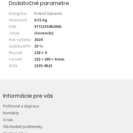
Dodatočné parametre
Kategória
:
Pekné bývanie
Hmotnosť
:
0.31 kg
EAN
:
9771335452000
Jazyk
:
slovenský
Rok vydania
:
2024
Sadzba DPH
:
20 %
Rozsah
:
128 + 4
Formát
:
215 × 280 × 4 mm
ISSN
:
1335-4523
Z
á
p
Informácie pre vás
ä
Poštovné a doprava
t
Kontakty
i
O nás
e
Obchodné podmienky