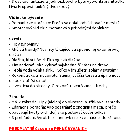
• S dávkou fantázie: Z jednoizbového bytu vytvorila architektka
Lívia Krupová funkčný dvojizbový.
Vidiecke bývanie
• Romantické útočisko: Prečo sa oplatí odsťahovať z mesta?
• Smotanový vidiek: Smotanová s prírodnými doplnkami
Servis
• Tipy & novinky
• Aké sú trendy? Novinky týkajúce sa spevnenej exteriérovej
dlažby
• Dlažba, ktorá šetrí: Ekologická dlažba
• Čím natierať? Ako vybrať najvhodnejší náter na drevo.
• Teplá voda vďaka slnku: Koľko vám ušetrí solárny systém?
• Rekonštrukcia mezonetu: Sauna, väčšia terasa a úplne nová
dispozícia? Dá sa to!
• Investícia do strechy: O rekonštrukcii šikmej strechy
Záhrada
• Máj v záhrade: Tipy (nielen) do okrasnej a úžitkovej záhrady
• Záhradná poradňa: Ako odstrániť z chodníka mach, prečo
opadávajú kvety orchideí, ako pestovať čučoriedky?
• S prehľadom: Vyrobte si menovky na kvetináče a do záhona.
PREDPLATNÉ časopisu PEKNÉ BÝVANIE »