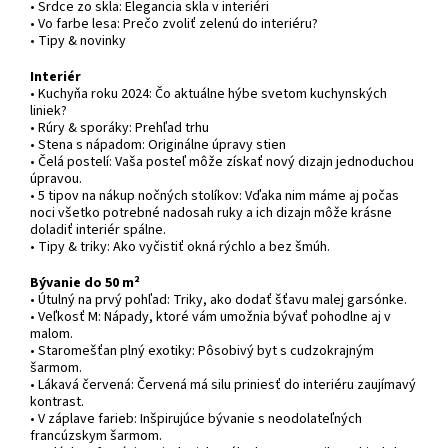
• Srdce zo skla: Elegancia skla v interiéri
• Vo farbe lesa: Prečo zvoliť zelenú do interiéru?
• Tipy & novinky
Interiér
• Kuchyňa roku 2024: Čo aktuálne hýbe svetom kuchynských
liniek?
• Rúry & sporáky: Prehľad trhu
• Stena s nápadom: Originálne úpravy stien
• Čelá postelí: Vaša posteľ môže získať nový dizajn jednoduchou
úpravou.
• 5 tipov na nákup nočných stolíkov: Vďaka nim máme aj počas
noci všetko potrebné nadosah ruky a ich dizajn môže krásne
doladiť interiér spálne.
• Tipy & triky: Ako vyčistiť okná rýchlo a bez šmúh.
Bývanie do 50 m²
• Útulný na prvý pohľad: Triky, ako dodať šťavu malej garsónke.
• Veľkosť M: Nápady, ktoré vám umožnia bývať pohodlne aj v
malom.
• Staromešťan plný exotiky: Pôsobivý byt s cudzokrajným
šarmom.
• Lákavá červená: Červená má silu priniesť do interiéru zaujímavý
kontrast.
• V záplave farieb: Inšpirujúce bývanie s neodolateľných
francúzskym šarmom.