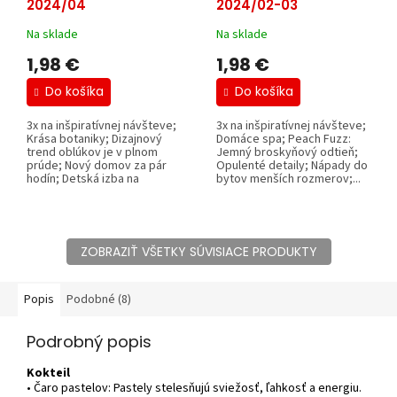
2024/04
2024/02-03
Na sklade
Na sklade
1,98 €
1,98 €
Do košíka
Do košíka
3x na inšpiratívnej návšteve;
3x na inšpiratívnej návšteve;
Krása botaniky; Dizajnový
Domáce spa; Peach Fuzz:
trend oblúkov je v plnom
Jemný broskyňový odtieň;
prúde; Nový domov za pár
Opulenté detaily; Nápady do
hodín; Detská izba na
bytov menších rozmerov;...
mieru;...
ZOBRAZIŤ VŠETKY SÚVISIACE PRODUKTY
Popis
Podobné (8)
Podrobný popis
Kokteil
• Čaro pastelov: Pastely stelesňujú sviežosť, ľahkosť a energiu.