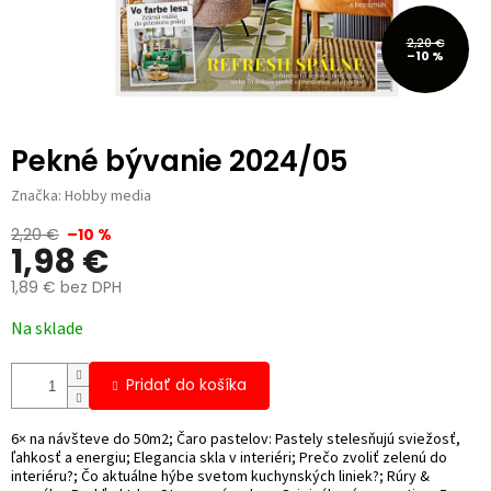
2,20 €
–10 %
Pekné bývanie 2024/05
Značka:
Hobby media
2,20 €
–10 %
1,98 €
1,89 € bez DPH
Jednotková
Na sklade
cena:
Pridať do košíka
6× na návšteve do 50m2; Čaro pastelov: Pastely stelesňujú sviežosť,
ľahkosť a energiu; Elegancia skla v interiéri; Prečo zvoliť zelenú do
interiéru?; Čo aktuálne hýbe svetom kuchynských liniek?; Rúry &