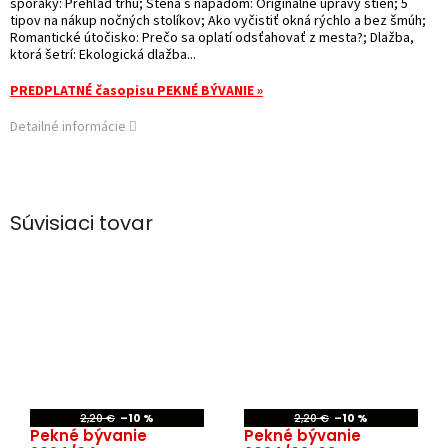
sporáky: Prehľad trhu; Stena s nápadom: Originálne úpravy stien; 5
tipov na nákup nočných stolíkov; Ako vyčistiť okná rýchlo a bez šmúh;
Romantické útočisko: Prečo sa oplatí odsťahovať z mesta?; Dlažba,
ktorá šetrí: Ekologická dlažba...
PREDPLATNÉ časopisu PEKNÉ BÝVANIE »
Detailné informácie
Súvisiaci tovar
2,20 €
–10 %
2,20 €
–10 %
Pekné bývanie
Pekné bývanie