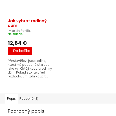
Jak vybrat rodinný
dům
 Martin Perlík.
Na sklade
12,84 €
Do košíka
Přestavělovi jsou rodina,
která má podobné starosti
jako vy. Chtějí koupit rodinný
dům. Pokud stojíte před
rozhodnutím, zda koupit...
Popis
Podobné (3)
Podrobný popis