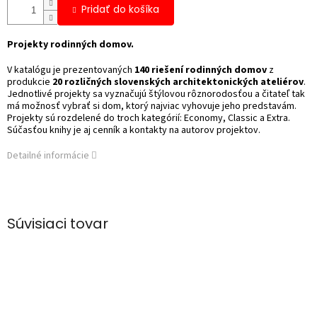
Pridať do košíka
Projekty rodinných domov.
V katalógu je prezentovaných
140 riešení rodinných domov
z
produkcie
20 rozličných slovenských architektonických ateliérov
.
Jednotlivé projekty sa vyznačujú štýlovou rôznorodosťou a čitateľ tak
má možnosť vybrať si dom, ktorý najviac vyhovuje jeho predstavám.
Projekty sú rozdelené do troch kategórií: Economy, Classic a Extra.
Súčasťou knihy je aj cenník a kontakty na autorov projektov.
Detailné informácie
Súvisiaci tovar