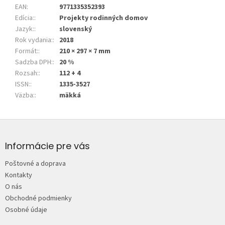
EAN
:
9771335352393
Edícia:
:
Projekty rodinných domov
Jazyk:
:
slovenský
Rok vydania:
:
2018
Formát:
:
210 × 297 × 7 mm
Sadzba DPH:
:
20 %
Rozsah:
:
112 + 4
ISSN:
:
1335-3527
Väzba:
:
mäkká
Z
á
p
Informácie pre vás
ä
Poštovné a doprava
t
Kontakty
i
O nás
e
Obchodné podmienky
Osobné údaje