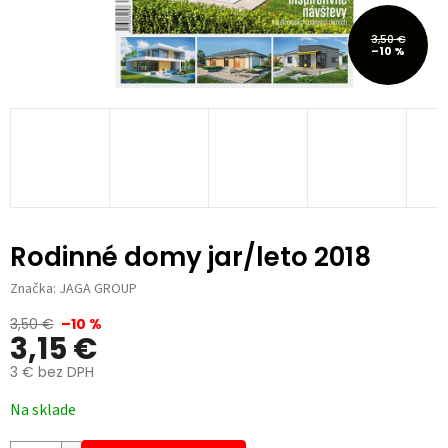
3,50 €
–10 %
Rodinné domy jar/leto 2018
Značka:
JAGA GROUP
3,50 €
–10 %
3,15 €
3 € bez DPH
Jednotková
Na sklade
cena: