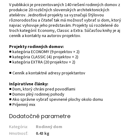
V publikácii je prezentovaných 140 riešení rodinných domov z
produkcie 20 rozličných slovenských architektonických
ateliérov. Jednotlivé projekty sa vyznačujú štýlovou
rôznorodosťou a čitateľ tak má možnosť vybrať si dom, ktorý
najviac vyhovuje jeho predstavám. Projekty sú rozdelené do
troch kategórií: Economy, Classic a Extra. Súčasťou knihy je aj
cenník a kontakty na autorov projektov.
Projekty rodinných domov:
■ kategória ECONOMY (9 projektov × 2)
■ kategória CLASSIC (41 projektov × 2)
■ kategória EXTRA (20 projektov × 2)
■ Cenník a kontaktné adresy projektantov
Inšpiratívne články:
■ Dom, ktorý chráni pred povodňami
■ Domov plný rodinnej pohody
■ Ako správne vybrať spevnené plochy okolo domu
■ Príjemný mix
Dodatočné parametre
Kategória
:
Rodinný dom
Hmotnosť
:
0.43 kg