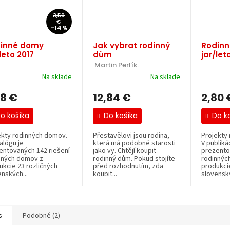
3,50
€
–14 %
inné domy
Jak vybrat rodinný
Rodin
leto 2017
dům
jar/let
 Martin Perlík.
Na sklade
Na sklade
98 €
12,84 €
2,80 
o košíka
Do košíka
Do k
ekty rodinných domov.
Přestavělovi jsou rodina,
Projekty
alógu je
která má podobné starosti
V publikác
entovaných 142 riešení
jako vy. Chtějí koupit
prezento
nných domov z
rodinný dům. Pokud stojíte
rodinnýc
ukcie 23 rozličných
před rozhodnutím, zda
produkcie
nských...
koupit...
slovenský
s
Podobné (2)