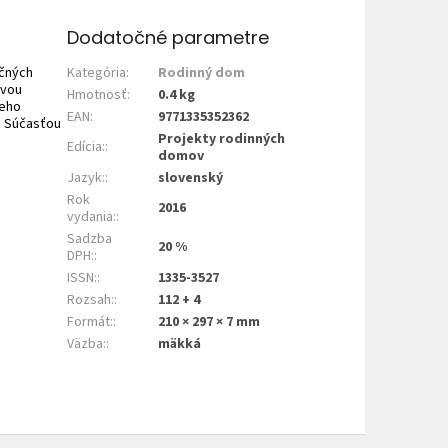
Dodatočné parametre
ičných
Kategória
:
Rodinný dom
ovou
Hmotnosť
:
0.4 kg
jeho
EAN
:
9771335352362
. Súčasťou
Projekty rodinných
Edícia:
:
domov
Jazyk:
:
slovenský
Rok
2016
vydania:
:
Sadzba
20 %
DPH:
:
ISSN:
:
1335-3527
Rozsah:
:
112 + 4
Formát:
:
210 × 297 × 7 mm
Väzba:
:
mäkká