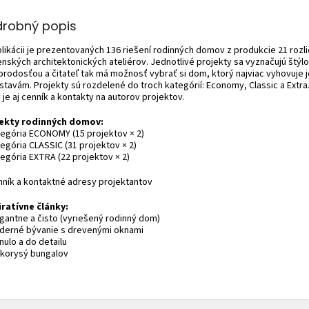
drobný popis
blikácii je prezentovaných 136 riešení rodinných domov z produkcie 21 rozl
enských architektonických ateliérov. Jednotlivé projekty sa vyznačujú štýl
orodosťou a čitateľ tak má možnosť vybrať si dom, ktorý najviac vyhovuje 
stavám. Projekty sú rozdelené do troch kategórií: Economy, Classic a Extra
 je aj cenník a kontakty na autorov projektov.
ekty rodinných domov:
tegória ECONOMY (15 projektov × 2)
egória CLASSIC (31 projektov × 2)
tegória EXTRA (22 projektov × 2)
nník a kontaktné adresy projektantov
iratívne články:
egantne a čisto (vyriešený rodinný dom)
derné bývanie s drevenými oknami
nulo a do detailu
ľkorysý bungalov