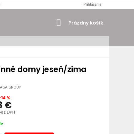
MIENKY
OSOBNÉ ÚDAJE
Prihlásenie
NÁKUPNÝ
Prázdny košík
KOŠÍK
inné domy jeseň/zima
6
JAGA GROUP
–14 %
8 €
bez DPH
ová
de