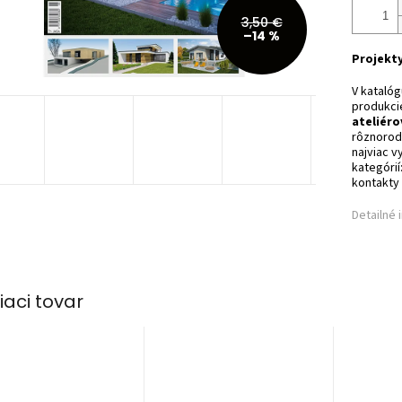
3,50 €
–14 %
Projekt
V kataló
produkc
ateliéro
rôznorodo
najviac v
kategórií
kontakty 
Detailné 
iaci tovar