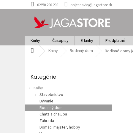
Prejsť
02/50 200 200
objednavky@jagastore.sk
na
obsah
Knihy
Časopisy
E-knihy
Predplatné
Domov
Knihy
Rodinný dom
Rodinné domy j
B
o
Preskočiť
č
kategórie
Kategórie
n
ý
Knihy
p
Stavebníctvo
a
Bývanie
n
Rodinný dom
e
Chata a chalupa
l
Záhrada
Domáci majster, hobby