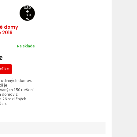
3,50
€
–20
%
né domy
o 2016
Na sklade
€
ošíka
 rodinných domov.
ii je
vaných 150 riešení
h domov z
 26 rozličných
ch...