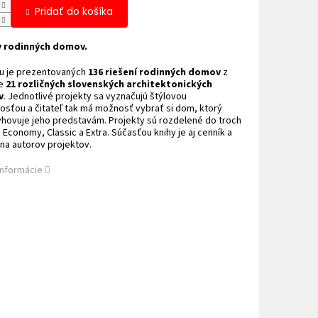
Pridať do košíka
y rodinných domov.
gu je prezentovaných
136 riešení rodinných domov
z
ie
21 rozličných slovenských architektonických
v
. Jednotlivé projekty sa vyznačujú štýlovou
sťou a čitateľ tak má možnosť vybrať si dom, ktorý
yhovuje jeho predstavám. Projekty sú rozdelené do troch
: Economy, Classic a Extra. Súčasťou knihy je aj cenník a
na autorov projektov.
informácie