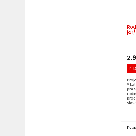
Rod
jar/
2,
D
Proj
V kat
prez
rodi
prod
slove
Popi