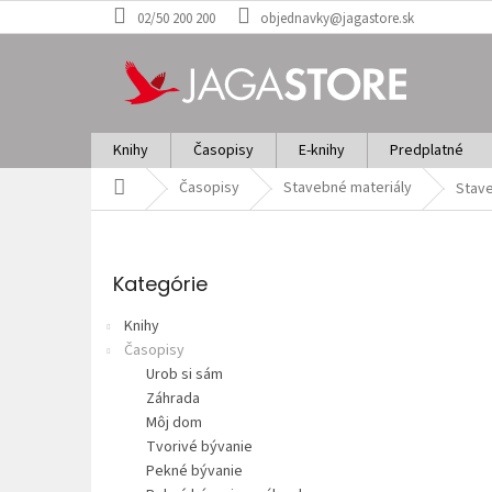
Prejsť
02/50 200 200
objednavky@jagastore.sk
na
obsah
Knihy
Časopisy
E-knihy
Predplatné
Domov
Časopisy
Stavebné materiály
Stave
B
o
Preskočiť
č
kategórie
Kategórie
n
ý
Knihy
p
Časopisy
a
Urob si sám
n
Záhrada
e
Môj dom
l
Tvorivé bývanie
Pekné bývanie