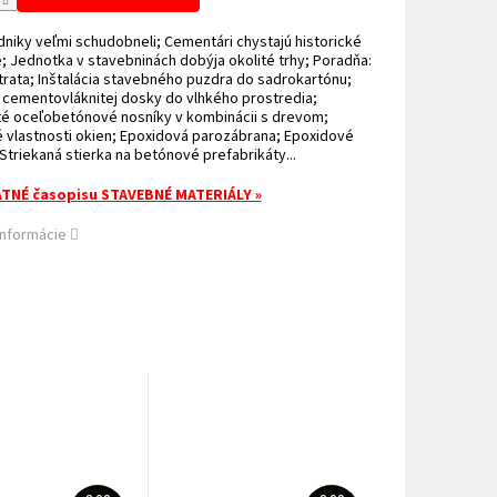
niky veľmi schudobneli; Cementári chystajú historické
e; Jednotka v stavebninách dobýja okolité trhy; Poradňa:
rata; Inštalácia stavebného puzdra do sadrokartónu;
 cementovláknitej dosky do vlhkého prostredia;
té oceľobetónové nosníky v kombinácii s drevom;
 vlastnosti okien; Epoxidová parozábrana; Epoxidové
Striekaná stierka na betónové prefabrikáty...
TNÉ časopisu STAVEBNÉ MATERIÁLY »
informácie