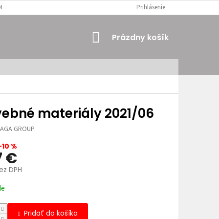
MIENKY
OSOBNÉ ÚDAJE
Prihlásenie
NÁKUPNÝ
Prázdny košík
KOŠÍK
vebné materiály 2021/06
JAGA GROUP
–10 %
7 €
bez DPH
ová
de
Pridať do košíka