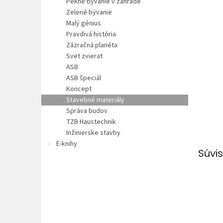
Pekné bývanie v záhrade
Zelené bývanie
Malý génius
Pravdivá história
Zázračná planéta
Svet zvierat
ASB
ASB špeciál
Koncept
Stavebné materiály
Správa budov
TZB Haustechnik
Inžinierske stavby
E-knihy
Súvis