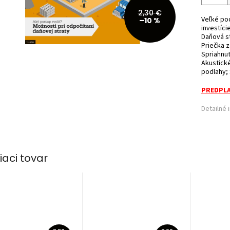
2,30 €
Veľké pod
–10 %
investíci
Daňová st
Priečka z
Spriahnu
Akustické
podlahy; 
PREDPLA
Detailné 
iaci tovar