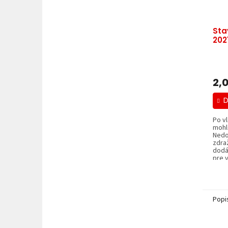
Sta
202
2,
D
Po v
mohl
Nedo
zdra
dodá
pre v
Popi