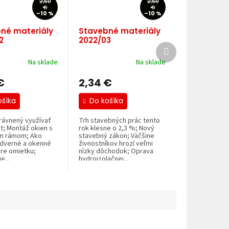
2,60
2,60
€
€
–10 %
–10 %
né materiály
Stavebné materiály
2
2022/03
Ďalší
produkt
Na sklade
Na sklade
€
2,34 €
ošíka
Do košíka
rávnený využívať
Trh stavebných prác tento
t; Montáž okien s
rok klesne o 2,3 %; Nový
m rámom; Ako
stavebný zákon; Väčšine
 dverné a okenné
živnostníkov hrozí veľmi
pre omietku;
nízky dôchodok; Oprava
e...
hydroizolačnej...