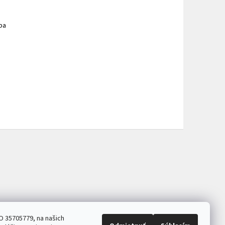
pa
O 35705779, na našich