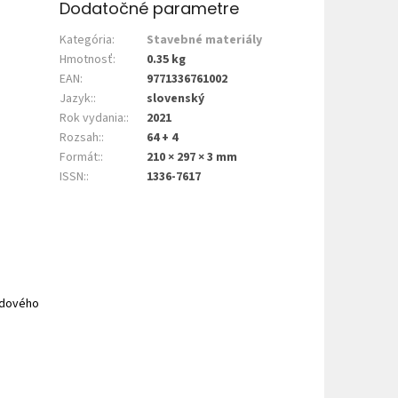
Dodatočné parametre
Kategória
:
Stavebné materiály
Hmotnosť
:
0.35 kg
EAN
:
9771336761002
Jazyk:
:
slovenský
Rok vydania:
:
2021
Rozsah:
:
64 + 4
Formát:
:
210 × 297 × 3 mm
ISSN:
:
1336-7617
odového