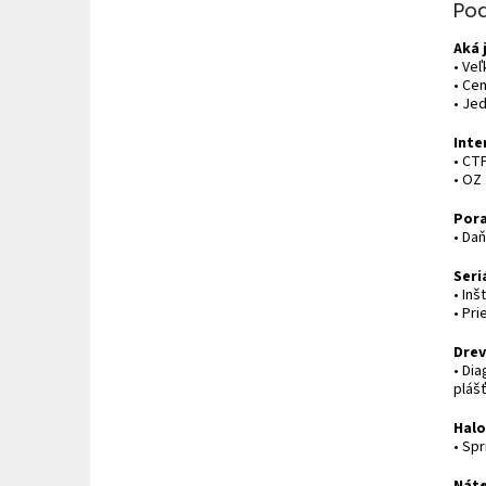
Po
Aká 
• Ve
• Cem
• Je
Inte
• CT
• OZ
Por
• Da
Seri
• In
• Pr
Drev
• Di
pláš
Halo
• Sp
Náte