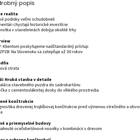
drobný popis
je realita
ľké podniky veľmi schudobneli
entári chystajú historické investície
dnotka v stavebninách dobýja okolité trhy
rview
P: Klientom poskytujeme nadštandardný prístup
 ZPZB: Na Slovensku sa zatepľuje už 30 rokov
adňa
ňová strata
ál: Hrubá stavba v detaile
štalácia stavebného puzdra do sadrokartónu
iečka z cementovláknitej dosky do vlhkého prostredia
ené konštrukcie
agnostika drevenej trojkĺbovej konštrukcie pred výmenou strešného a obv
ťa
vé a priemyselné budovy
riahnuté oceľobetónové nosníky v kombinácii s drevom
ry a ochrana konštrukcií