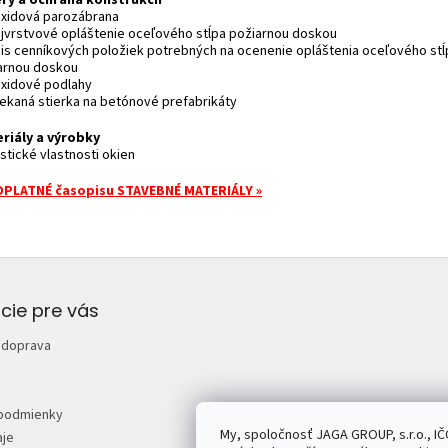
oxidová parozábrana
ojvrstvové opláštenie oceľového stĺpa požiarnou doskou
pis cenníkových položiek potrebných na ocenenie opláštenia oceľového stĺ
arnou doskou
oxidové podlahy
riekaná stierka na betónové prefabrikáty
riály a výrobky
stické vlastnosti okien
PLATNÉ časopisu STAVEBNÉ MATERIÁLY »
cie pre vás
 doprava
podmienky
My, spoločnosť JAGA GROUP, s.r.o., IČ
je