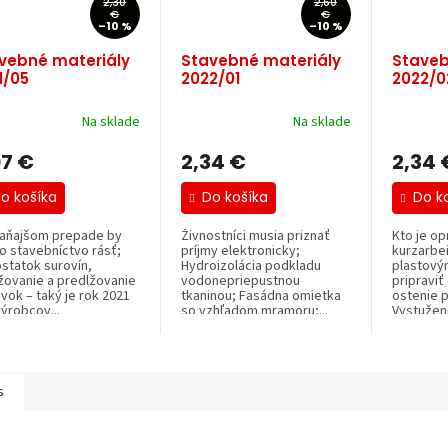
2,30
2,60
€
€
–10 %
–10 %
vebné materiály
Stavebné materiály
Staveb
1/05
2022/01
2022/0
Na sklade
Na sklade
07 €
2,34 €
2,34 
o košíka
Do košíka
Do k
laňajšom prepade by
Živnostníci musia priznať
Kto je op
o stavebníctvo rásť;
príjmy elektronicky;
kurzarbei
statok surovín,
Hydroizolácia podkladu
plastový
žovanie a predlžovanie
vodonepriepustnou
pripraviť
vok – taký je rok 2021
tkaninou; Fasádna omietka
ostenie 
ýrobcov...
so vzhľadom mramoru;...
Vystuženi
s