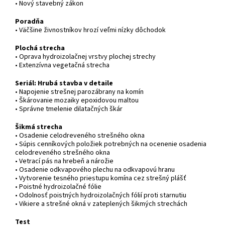
• Nový stavebný zákon
Poradňa
• Väčšine živnostníkov hrozí veľmi nízky dôchodok
Plochá strecha
• Oprava hydroizolačnej vrstvy plochej strechy
• Extenzívna vegetačná strecha
Seriál: Hrubá stavba v detaile
• Napojenie strešnej parozábrany na komín
• Škárovanie mozaiky epoxidovou maltou
• Správne tmelenie dilatačných škár
Šikmá strecha
• Osadenie celodreveného strešného okna
• Súpis cenníkových položiek potrebných na ocenenie osadenia
celodreveného strešného okna
• Vetrací pás na hrebeň a nárožie
• Osadenie odkvapového plechu na odkvapovú hranu
• Vytvorenie tesného priestupu komína cez strešný plášť
• Poistné hydroizolačné fólie
• Odolnosť poistných hydroizolačných fólií proti starnutiu
• Vikiere a strešné okná v zateplených šikmých strechách
Test