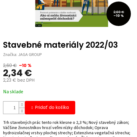
2,60 €
–10 %
Stavebné materiály 2022/03
Značka:
JAGA GROUP
2,60 €
–10 %
2,34 €
2,23 € bez DPH
Jednotková
Na sklade
cena:
Pridať do košíka
Trh stavebných prác tento rok klesne o 2,3 %; Nový stavebný zákon;
Väčšine živnostníkov hrozí veľmi nízky dôchodok; Oprava
hydroizolačnej vrstvy plochej strechy; Extenzívna vegetačná strecha;