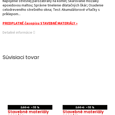
Napojenie strešnej parozábrany na komín; Škárovanie mozaiky
epoxidovou maltou; Správne tmelenie dilatačných škár; Osadenie
celodreveného strešného okna; Test: Akumulátorové vŕtačky s
príklepom...
PREDPLATNÉ časopisu STAVEBNÉ MATERIÁLY »
Detailné informácie
Súvisiaci tovar
2,60 €
–10 %
2,60 €
–10 %
Stavebné materiály
Stavebné materiály