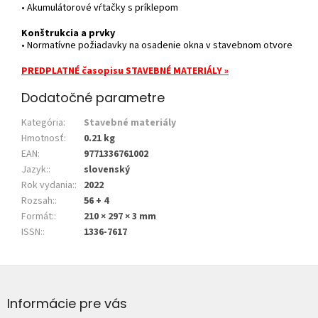
• Akumulátorové vŕtačky s príklepom
Konštrukcia a prvky
• Normatívne požiadavky na osadenie okna v stavebnom otvore
PREDPLATNÉ časopisu STAVEBNÉ MATERIÁLY »
Dodatočné parametre
Kategória
:
Stavebné materiály
Hmotnosť
:
0.21 kg
EAN
:
9771336761002
Jazyk:
:
slovenský
Rok vydania:
:
2022
Rozsah:
:
56 + 4
Formát:
:
210 × 297 × 3 mm
ISSN:
:
1336-7617
Z
á
p
Informácie pre vás