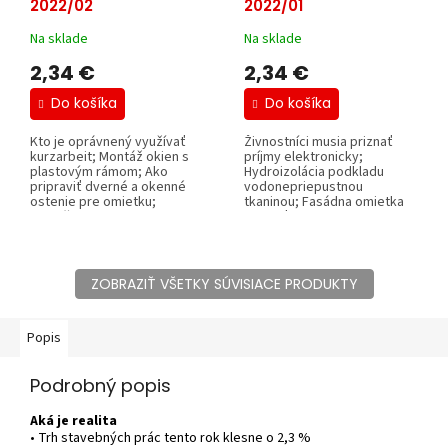
2022/02
2022/01
Na sklade
Na sklade
2,34 €
2,34 €
Do košíka
Do košíka
Kto je oprávnený využívať
Živnostníci musia priznať
kurzarbeit; Montáž okien s
príjmy elektronicky;
plastovým rámom; Ako
Hydroizolácia podkladu
pripraviť dverné a okenné
vodonepriepustnou
ostenie pre omietku;
tkaninou; Fasádna omietka
Vystuženie...
so vzhľadom mramoru;...
ZOBRAZIŤ VŠETKY SÚVISIACE PRODUKTY
Popis
Podrobný popis
Aká je realita
• Trh stavebných prác tento rok klesne o 2,3 %