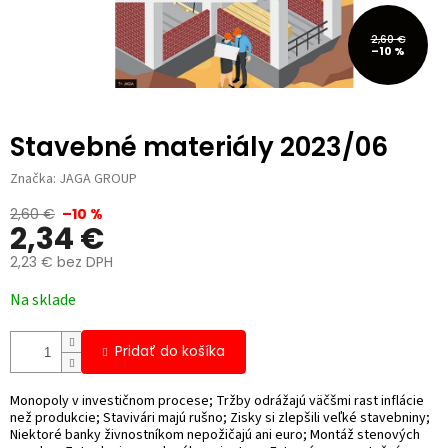
2,60 €
–10 %
Stavebné materiály 2023/06
Značka:
JAGA GROUP
2,60 €
–10 %
2,34 €
2,23 € bez DPH
Jednotková
Na sklade
cena:
Pridať do košíka
Monopoly v investičnom procese; Tržby odrážajú väčšmi rast inflácie
než produkcie; Stavivári majú rušno; Zisky si zlepšili veľké stavebniny;
Niektoré banky živnostníkom nepožičajú ani euro; Montáž stenových