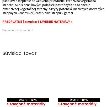
panelov; Zateplenie povalového priestoru; Extenzívna vegetačná
strecha; Súpis cenníkových položiek potrebných na ocenenie
extenzívnej vegetačnej strechy; Skrytý potenciál masívnych drevených
stropných konštrukcií; Zateplenie stropu v garáži...
PREDPLATNÉ časopisu STAVEBNÉ MATERIÁLY »
Detailné informácie
Súvisiaci tovar
2,60 €
–10 %
2,60 €
–10 %
Stavebné materiály
Stavebné materiály