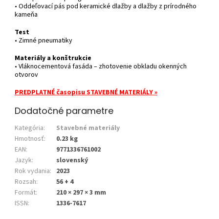
• Oddeľovací pás pod keramické dlažby a dlažby z prírodného
kameňa
Test
• Zimné pneumatiky
Materiály a konštrukcie
• Vláknocementová fasáda – zhotovenie obkladu okenných
otvorov
PREDPLATNÉ časopisu STAVEBNÉ MATERIÁLY »
Dodatočné parametre
Kategória
:
Stavebné materiály
Hmotnosť
:
0.23 kg
EAN
:
9771336761002
Jazyk
:
slovenský
Rok vydania
:
2023
Rozsah
:
56 + 4
Formát
:
210 × 297 × 3 mm
ISSN
:
1336-7617