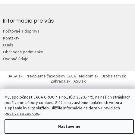
Z
á
p
Informácie pre vás
ä
Poštovné a doprava
t
Kontakty
i
O nás
e
Obchodné podmienky
Osobné údaje
JAGA.sk
Predplatné časopisov JAGA
Mojdom.sk
Urobsisam.sk
Zahrada.sk
ASB.sk
My, spoločnosť JAGA GROUP, s.r.o., IČO 35705779, na našich stránkach
používame súbory cookies. Slúžia na zaistenie funkčnosti webu a
zlepšenie kvality služieb. Bližšie informácie nájdete v
Pravidlách
používania cookies
.
Copyright 2026
JAGASTORE.sk
. Všetky práva vyhradené.
Upraviť
nastavenie cookies
Nastavenie