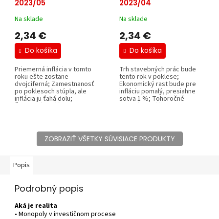
2023/05
2023/04
Na sklade
Na sklade
2,34 €
2,34 €
Do košíka
Do košíka
Priemerná inflácia v tomto
Trh stavebných prác bude
roku ešte zostane
tento rok v poklese;
dvojciferná; Zamestnanosť
Ekonomický rast bude pre
po poklesoch stúpla, ale
infláciu pomalý, presiahne
inflácia ju ťahá dolu;
sotva 1 %; Tohoročné
Živnostníci môžu...
investície môžu...
ZOBRAZIŤ VŠETKY SÚVISIACE PRODUKTY
Popis
Podrobný popis
Aká je realita
• Monopoly v investičnom procese