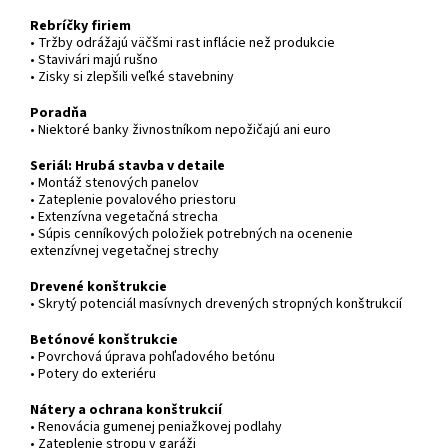
Rebríčky firiem
• Tržby odrážajú väčšmi rast inflácie než produkcie
• Stavivári majú rušno
• Zisky si zlepšili veľké stavebniny
Poradňa
• Niektoré banky živnostníkom nepožičajú ani euro
Seriál: Hrubá stavba v detaile
• Montáž stenových panelov
• Zateplenie povalového priestoru
• Extenzívna vegetačná strecha
• Súpis cenníkových položiek potrebných na ocenenie
extenzívnej vegetačnej strechy
Drevené konštrukcie
• Skrytý potenciál masívnych drevených stropných konštrukcií
Betónové konštrukcie
• Povrchová úprava pohľadového betónu
• Potery do exteriéru
Nátery a ochrana konštrukcií
• Renovácia gumenej peniažkovej podlahy
• Zateplenie stropu v garáži